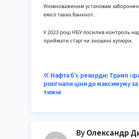
Уповноваженим установам заборонен
емісії таких банкнот.
У 2023 році НБУ посилив контроль на
приймати старі чи зношені купюри.
Post
Нафта б’є рекорди: Трамп і Ір
розігнали ціни до максимуму за
navigation
тижні
By
Олександр Д