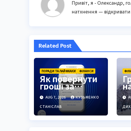
Привіт, я - Олександр, г
натхнення — відкривати 
Related Post
ПОРАДИ ТА ЛАЙФХАКИ
ФІНАНСИ
ФІН
Як повернути
Г
гроші за
н
підписку:
м
AUG 7, 2026
КУЗЬМЕНКО
A
повний гайд
«
2026
р
СТАНІСЛАВ
ДИХ