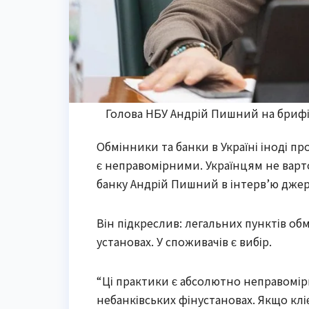
Голова НБУ Андрій Пишний на брифі
Обмінники та банки в Україні іноді пр
є неправомірними. Українцям не варт
банку Андрій Пишний в інтерв’ю джер
Він підкреслив: легальних пунктів обмі
установах. У споживачів є вибір.
“Ці практики є абсолютно неправомірни
небанківських фінустановах. Якщо клі