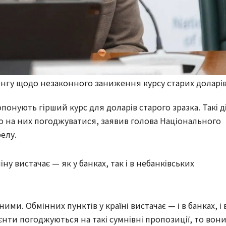
нгу щодо незаконного заниження курсу старих доларі
опонують гірший курс для доларів старого зразка. Такі ді
о на них погоджуватися, заявив голова Національного
елу.
ну вистачає — як у банках, так і в небанківських
ми. Обмінних пунктів у країні вистачає — і в банках, і 
єнти погоджуються на такі сумнівні пропозиції, то вон