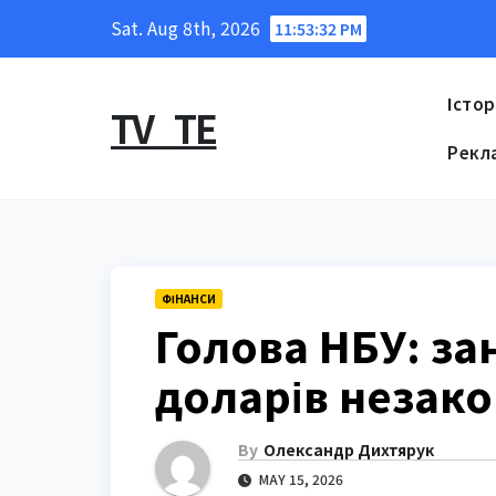
Skip
Sat. Aug 8th, 2026
11:53:33 PM
to
content
Істор
TV_TE
Рекл
ФІНАНСИ
Голова НБУ: за
доларів незак
By
Олександр Дихтярук
MAY 15, 2026