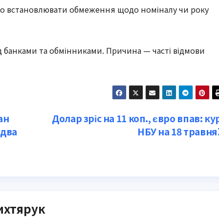
о встановлювати обмеження щодо номіналу чи року
д банками та обмінниками. Причина — часті відмови
ан
Долар зріс на 11 коп., євро впав: ку
 два
НБУ на 18 травня
ихтярук