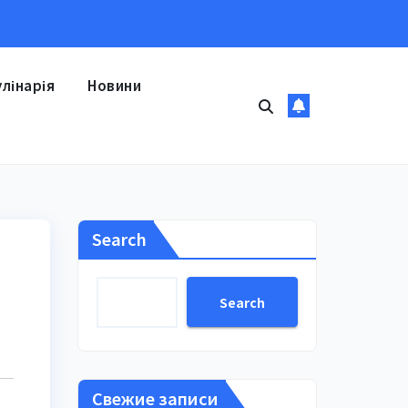
улінарія
Новини
Search
Search
Свежие записи