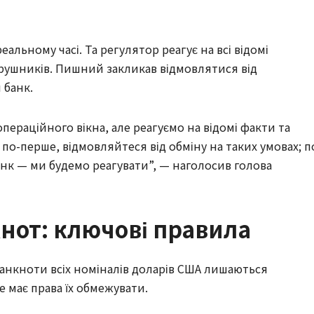
альному часі. Та регулятор реагує на всі відомі
рушників. Пишний закликав відмовлятися від
 банк.
ераційного вікна, але реагуємо на відомі факти та
по-перше, відмовляйтеся від обміну на таких умовах; п
нк — ми будемо реагувати”, — наголосив голова
нот: ключові правила
анкноти всіх номіналів доларів США лишаються
 має права їх обмежувати.