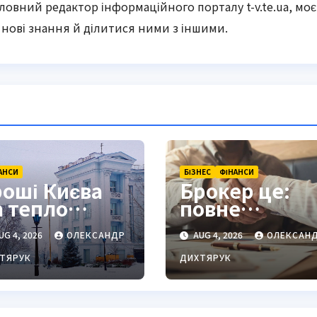
оловний редактор інформаційного порталу t-v.te.ua, моє
нові знання й ділитися ними з іншими.
АНСИ
БІЗНЕС
ФІНАНСИ
роші Києва
Брокер це:
а тепло
повне
ісяцями
визначення,
UG 4, 2026
ОЛЕКСАНДР
AUG 4, 2026
ОЛЕКСАН
гуляли»
види та як
ахунками
обрати
ТЯРУК
ДИХТЯРУК
надійного
посередника