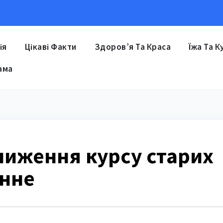
ія
Цікаві Факти
Здоров’я Та Краса
Їжа Та К
ама
ниження курсу старих
онне