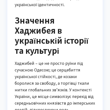
української ідентичності.
Значення
Хаджибея в
українській історії
та культурі
Хаджибей – це не просто руїни під
сучасною Одесою; це серцебиття
української стійкості, де козаки
боролися за свободу, а торгівці ткали
нитки глобальних зв’язків. У контексті
України, це місце символізує перехід від
середньовічних князівств до імперських
реалій, підкреслюючи роль