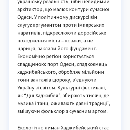
українську реальність, ніби невидимий
архітектор, що малює контури сучасної
Одеси. У політичному дискурсі він
слугує аргументом проти імперських
наративів, підкреслюючи доросійське
походження міста – козаки, а не
цариця, заклали його фундамент.
Економічно регіон користується
спадщиною: порт Одеси, спадкоємець
хаджибейського, обробляє мільйони
тонн вантажів щороку, з’єднуючи
Україну зі світом. Культурні фестивалі,
як “Дні Хаджибея”, збирають тисячі, де
музика і танці оживають давні традиції,
змішуючи фольклор з сучасним артом.
Екологічно лиман Хаджибейський стає