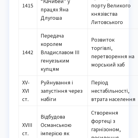
“Качибей” у
1415
порту Великого
працях Яна
князівства
Длугоша
Литовського
Передача
Розвиток
королем
торгівлі,
1442
Владиславом III
перетворення на
генуезьким
морський хаб
купцям
XV-
Руйнування і
Період
XVI
запустіння через
нестабільності,
ст.
набіги
втрата населення
Створення
Відбудова
фортеці з
XVIII
Османською
гарнізоном,
ст.
імперією як
посилення