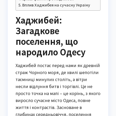
Вплив Хаджибея на сучасну Україну
Хаджибей:
Загадкове
поселення, що
народило Одесу
Хаджибей постає перед нами як древній
страж Чорного моря, де хвилі шепотіли
таємниці минулих століть, а вітри
несли відлуння битв і торгівлі. Це не
просто точка на мапі – це корінь, з якого
виросло сучасне місто Одеса, повне
життя і контрастів. Засноване в
глибинах середньовіччя, поселення