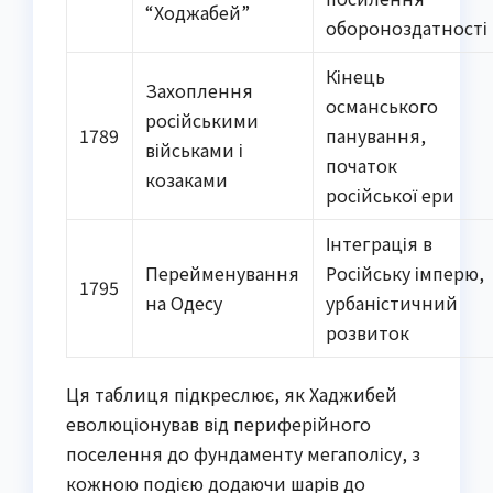
“Ходжабей”
обороноздатності
Кінець
Захоплення
османського
російськими
1789
панування,
військами і
початок
козаками
російської ери
Інтеграція в
Перейменування
Російську імперю,
1795
на Одесу
урбаністичний
розвиток
Ця таблиця підкреслює, як Хаджибей
еволюціонував від периферійного
поселення до фундаменту мегаполісу, з
кожною подією додаючи шарів до