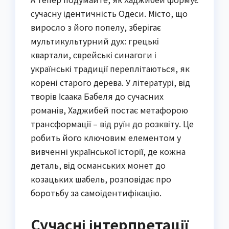
сучасну ідентичність Одеси. Місто, що
виросло з його попелу, зберігає
мультикультурний дух: грецькі
квартали, єврейські синагоги і
українські традиції переплітаються, як
корені старого дерева. У літературі, від
творів Ісаака Бабеля до сучасних
романів, Хаджибей постає метафорою
трансформації – від руїн до розквіту. Це
робить його ключовим елементом у
вивченні української історії, де кожна
деталь, від османських монет до
козацьких шабель, розповідає про
боротьбу за самоідентифікацію.
Сучасні інтерпретації