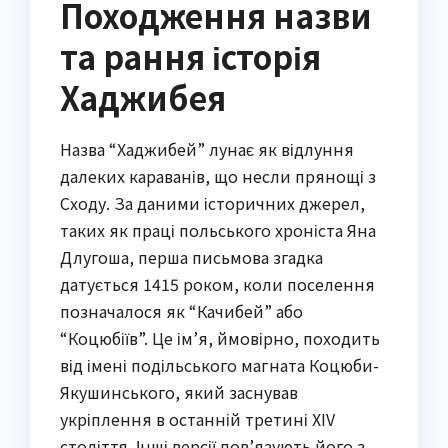
Походження назви
та рання історія
Хаджибея
Назва “Хаджибей” лунає як відлуння
далеких караванів, що несли прянощі з
Сходу. За даними історичних джерел,
таких як праці польського хроніста Яна
Длугоша, перша письмова згадка
датується 1415 роком, коли поселення
позначалося як “Качибей” або
“Коцюбіїв”. Це ім’я, ймовірно, походить
від імені подільського магната Коцюби-
Якушинського, який заснував
укріплення в останній третині XIV
століття. Інші версії пов’язують його з