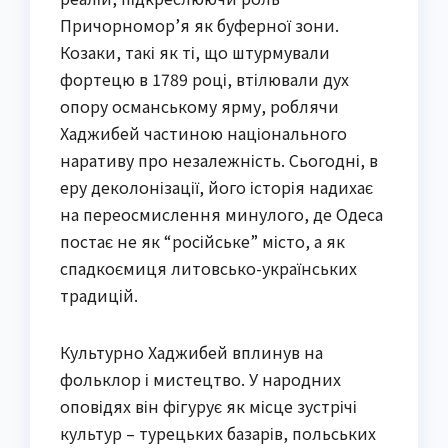
Причорномор’я як буферної зони.
Козаки, такі як ті, що штурмували
фортецю в 1789 році, втілювали дух
опору османському ярму, роблячи
Хаджибей частиною національного
наративу про незалежність. Сьогодні, в
еру деколонізації, його історія надихає
на переосмислення минулого, де Одеса
постає не як “російське” місто, а як
спадкоємиця литовсько-українських
традицій.
Культурно Хаджибей вплинув на
фольклор і мистецтво. У народних
оповідях він фігурує як місце зустрічі
культур – турецьких базарів, польських