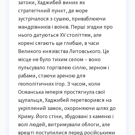
затоки, Хаджибей виник як
стратегічний пункт, де море
зустрічалося з сушею, приваблюючи
мандрівників і воїнів. Перші згадки про
нього датуються XV століттям, але
корені сягають ще глибше, в часи
Великого князівства Литовського. Це
місце не було тихим селом – воно
пульсувало торгівлею сіллю, зерном і
рабами, стаючи ареною для
геополітичних ігор. З часом, коли
Османська імперія простягнула свої
щупальця, Хаджибей перетворився на
укріплений замок, охороняючи шлях до
Криму. Його стіни, збудовані з каменю і
волі людей, витримували облоги, але
врешті поступилися перед російськими