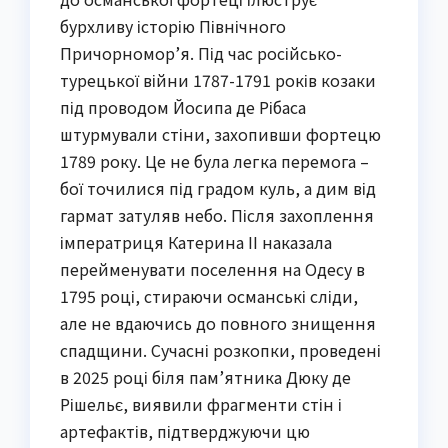
бурхливу історію Північного
Причорномор’я. Під час російсько-
турецької війни 1787-1791 років козаки
під проводом Йосипа де Рібаса
штурмували стіни, захопивши фортецю
1789 року. Це не була легка перемога –
бої точилися під градом куль, а дим від
гармат затуляв небо. Після захоплення
імператриця Катерина II наказала
перейменувати поселення на Одесу в
1795 році, стираючи османські сліди,
але не вдаючись до повного знищення
спадщини. Сучасні розкопки, проведені
в 2025 році біля пам’ятника Дюку де
Рішельє, виявили фрагменти стін і
артефактів, підтверджуючи цю