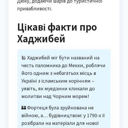
Дюку, додаючи шарів до туристичної
привабливості.
Цікаві факти про
Хаджибей
🕌 Хаджибей міг бути названий на
честь паломника до Мекки, роблячи
його одним з небагатьох місць в
Україні з ісламським корінням –
уявіть, як муедзини кликали до
молитви над Чорним морем!
🏰 Фортеця була зруйнована не
війною, а… будівництвом: у 1790-х її
розібрали на матеріали для нової