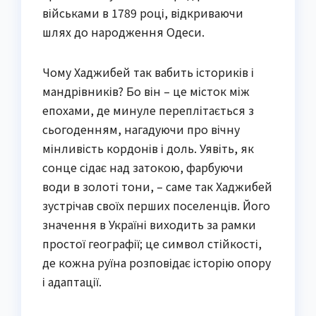
військами в 1789 році, відкриваючи
шлях до народження Одеси.
Чому Хаджибей так вабить істориків і
мандрівників? Бо він – це місток між
епохами, де минуле переплітається з
сьогоденням, нагадуючи про вічну
мінливість кордонів і доль. Уявіть, як
сонце сідає над затокою, фарбуючи
води в золоті тони, – саме так Хаджибей
зустрічав своїх перших поселенців. Його
значення в Україні виходить за рамки
простої географії; це символ стійкості,
де кожна руїна розповідає історію опору
і адаптації.