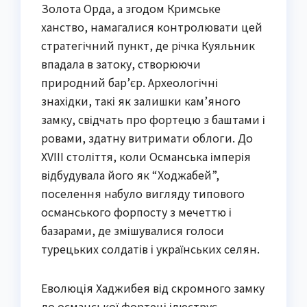
Золота Орда, а згодом Кримське
ханство, намагалися контролювати цей
стратегічний пункт, де річка Куяльник
впадала в затоку, створюючи
природний бар’єр. Археологічні
знахідки, такі як залишки кам’яного
замку, свідчать про фортецю з баштами і
ровами, здатну витримати облоги. До
XVIII століття, коли Османська імперія
відбудувала його як “Ходжабей”,
поселення набуло вигляду типового
османського форпосту з мечеттю і
базарами, де змішувалися голоси
турецьких солдатів і українських селян.
Еволюція Хаджибея від скромного замку
до османської фортеці ілюструє