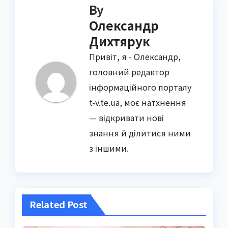
By
Олександр
Дихтярук
Привіт, я - Олександр,
головний редактор
інформаційного порталу
t-v.te.ua, моє натхнення
— відкривати нові
знання й ділитися ними
з іншими.
Related Post