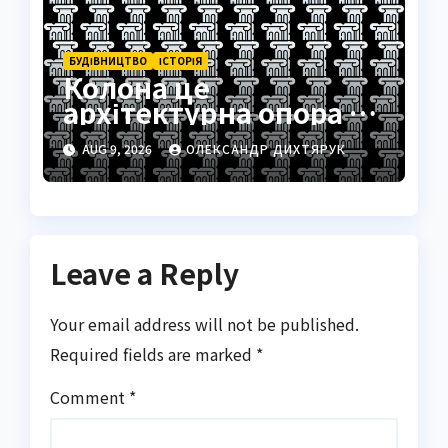
БУДІВНИЦТВО
ІСТОРІЯ
Колона це
архітектурна опора з
тисячолітньою
AUG 9, 2026
ОЛЕКСАНДР ДИХТЯРУК
історією
Leave a Reply
Your email address will not be published.
Required fields are marked
*
Comment
*