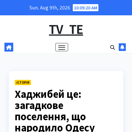
Skip
Sun. Aug 9th, 2026
10:09:21 AM
to
content
TV_TE
ІСТОРІЯ
Хаджибей це:
загадкове
поселення, що
народило Одесу