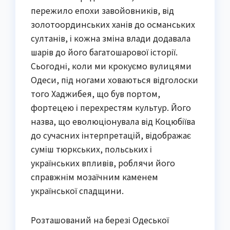
пережило епохи завойовників, від
золотоординських ханів до османських
султанів, і кожна зміна влади додавала
шарів до його багатошарової історії.
Сьогодні, коли ми крокуємо вулицями
Одеси, під ногами ховаються відголоски
того Хаджибея, що був портом,
фортецею і перехрестям культур. Його
назва, що еволюціонувала від Коцюбіїва
до сучасних інтерпретацій, відображає
суміш тюркських, польських і
українських впливів, роблячи його
справжнім мозаїчним каменем
української спадщини.
Розташований на березі Одеської