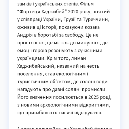
замків і українських степів. Фільм
“Фортеця Хаджибей” 2020 року, знятий
у співпраці України, Грузії та Туреччини,
оживив ці історії, показуючи козака
Андрія в боротьбі за свободу. Це не
просто кіно; це місток до минулого, де
емоції героїв резонують з сучасними
українцями. Крім того, лиман
Хаджибейський, названий на честь
поселення, став екологічним і
туристичним об’єктом, де солоні води
нагадують про давні соляні промисли.
Його значення посилюється в 2025 році,
з новими археологічними відкриттями,
що приваблюють тисячі відвідувачів.
А тепер подумайте, як Хаджибей формує