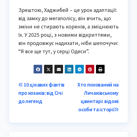
Зрештою, Хаджибей – це урок адаптації:
від замку до мегаполісу, він вчить, що
зміни не стирають коренів, а зміцнюють
їх. У 2025 році, з новими відкриттями,
він продовжує надихати, ніби шепочучи:
“Я все ще тут, у серці Одеси”.
Post
10 цікавих фактів
Хто похований на
про козаків: від Січі
Личаківському
navigation
до легенд
цвинтарі: відомі
особи та історії