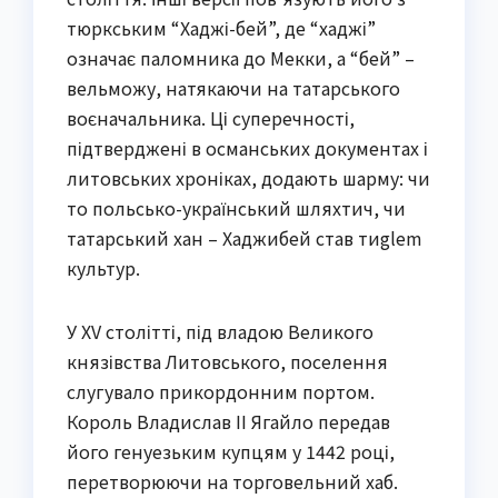
тюркським “Хаджі-бей”, де “хаджі”
означає паломника до Мекки, а “бей” –
вельможу, натякаючи на татарського
воєначальника. Ці суперечності,
підтверджені в османських документах і
литовських хроніках, додають шарму: чи
то польсько-український шляхтич, чи
татарський хан – Хаджибей став тиglem
культур.
У XV столітті, під владою Великого
князівства Литовського, поселення
слугувало прикордонним портом.
Король Владислав II Ягайло передав
його генуезьким купцям у 1442 році,
перетворюючи на торговельний хаб.