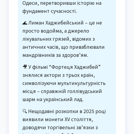
Одеси, перетворивши історію на
фундамент сучасності.
🌊 Лиман Хаджибейський – це не
просто водойма, а джерело
лікувальних грязей, відомих з
античних часів, що приваблювали
мандрівників за здоров’ям.
🎥 У фільмі “Фортеця Хаджибей”
знялися актори з трьох країн,
символізуючи мультикультурність
місця – справжній голлівудський
шарм на український лад.
🔍 Нещодавні розкопки в 2025 році
виявили монети XV століття,
доводячи торгівельні зв’язки з