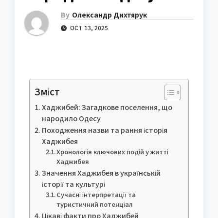
By
Олександр Дихтярук
OCT 13, 2025
Зміст
Хаджибей: Загадкове поселення, що
народило Одесу
Походження назви та рання історія
Хаджибея
Хронологія ключових подій у житті
Хаджибея
Значення Хаджибея в українській
історії та культурі
Сучасні інтерпретації та
туристичний потенціал
Цікаві факти про Хаджибей