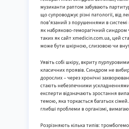
музиканти раптом забувають партитур
що супроводжує різні патології, від ле
пов’язаний з порушеннями в системі
як набряково-геморагічний синдром ч
таких як сайт xmedicin.com.ua, цей с
може бути шкірною, слизовою чи вну
Уявіть собі шкіру, вкриту пурпуровим
класичних проявів. Синдром не вибирає
дорослих – через хронічні захворюванн
стають небезпечними ускладненнями. 
експерти відзначають зростання випад
темою, яка торкається багатьох сімей
глибші проблеми в організмі, вимагаю
Розрізняють кілька типів: тромбогем