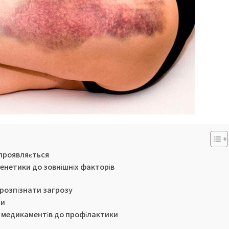
 проявляється
генетики до зовнішніх факторів
 розпізнати загрозу
ди
д медикаментів до профілактики