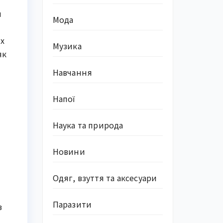
и
Мода
их
Музика
як
Навчання
Напої
Наука та природа
Новини
Одяг, взуття та аксесуари
Паразити
з