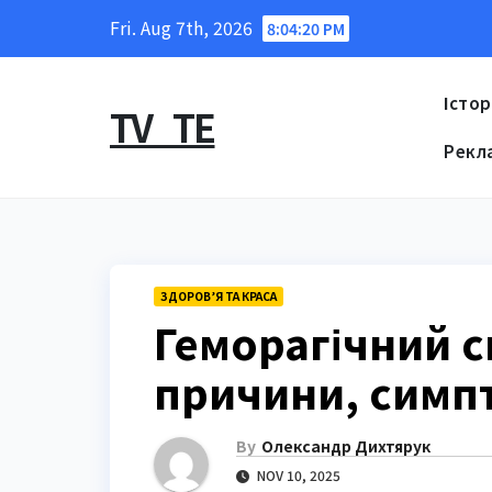
Skip
Fri. Aug 7th, 2026
8:04:21 PM
to
content
Істор
TV_TE
Рекл
ЗДОРОВ’Я ТА КРАСА
Геморагічний 
причини, симпт
By
Олександр Дихтярук
NOV 10, 2025