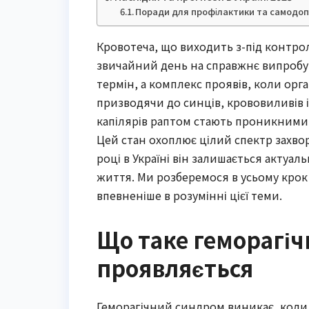
Поради для профілактики та самодо
Кровотеча, що виходить з-під контро
звичайний день на справжнє випробу
термін, а комплекс проявів, коли орга
призводячи до синців, крововиливів і 
капілярів раптом стають проникними,
Цей стан охоплює цілий спектр захвор
році в Україні він залишається актуал
життя. Ми розберемося в усьому крок 
впевненіше в розумінні цієї теми.
Що таке геморагіч
проявляється
Геморагічний синдром виникає, коли с