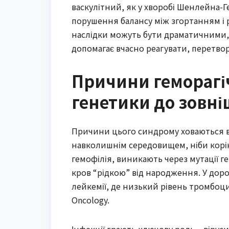
васкулітний, як у хворобі Шенлейна-Г
порушення балансу між згортанням і 
наслідки можуть бути драматичними, ві
допомагає вчасно реагувати, перетво
Причини геморагі
генетики до зовні
Причини цього синдрому ховаються в 
навколишнім середовищем, ніби корінн
гемофілія, виникають через мутації г
кров “рідкою” від народження. У доро
лейкемії, де низький рівень тромбоцит
Oncology.
Інфекції грають ключову роль – вірус