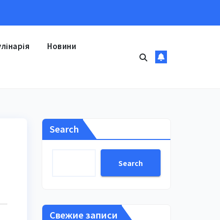
улінарія
Новини
Search
Search
Свежие записи