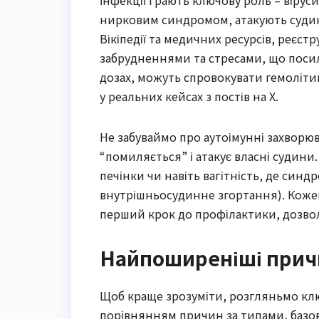
нирковим синдромом, атакують судини,
Вікіпедії та медичних ресурсів, реєст
забрудненнями та стресами, що посил
дозах, можуть спровокувати гемоліти
у реальних кейсах з постів на X.
Не забуваймо про аутоімунні захворюв
“помиляється” і атакує власні судин
печінки чи навіть вагітність, де си
внутрішньосудинне згортання). Кожен
перший крок до профілактики, дозво
Найпоширеніші прич
Щоб краще зрозуміти, розгляньмо клю
порівнянням причин за типами, базован