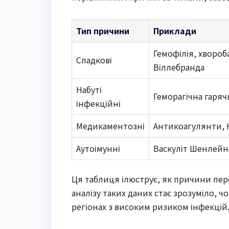
Тип причини
Приклади
Гемофілія, хвороб
Спадкові
Віллебранда
Набуті
Геморагічна гаряч
інфекційні
Медикаментозні
Антикоагулянти,
Аутоімунні
Васкуліт Шенлейн
Ця таблиця ілюструє, як причини пе
аналізу таких даних стає зрозуміло, ч
регіонах з високим ризиком інфекцій