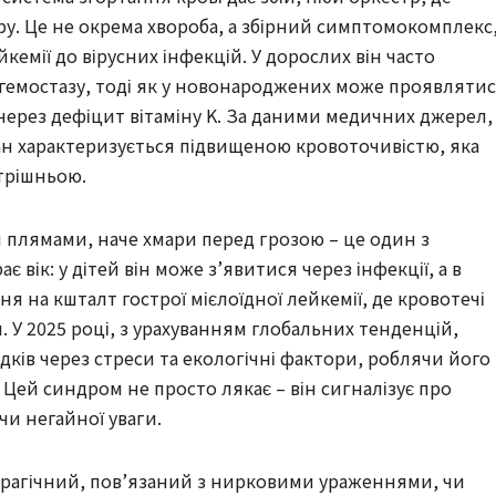
у. Це не окрема хвороба, а збірний симптомокомплекс
йкемії до вірусних інфекцій. У дорослих він часто
 гемостазу, тоді як у новонароджених може проявляти
ерез дефіцит вітаміну K. За даними медичних джерел,
тан характеризується підвищеною кровоточивістю, яка
трішньою.
и плямами, наче хмари перед грозою – це один з
 вік: у дітей він може з’явитися через інфекції, а в
я на кшталт гострої мієлоїдної лейкемії, де кровотечі
У 2025 році, з урахуванням глобальних тенденцій,
ків через стреси та екологічні фактори, роблячи його
. Цей синдром не просто лякає – він сигналізує про
чи негайної уваги.
орагічний, пов’язаний з нирковими ураженнями, чи