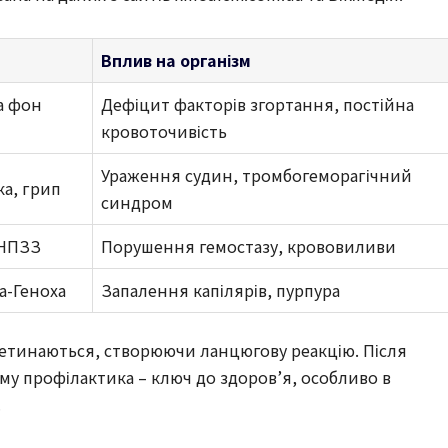
Вплив на організм
а фон
Дефіцит факторів згортання, постійна
кровоточивість
Ураження судин, тромбогеморагічний
ка, грип
синдром
 НПЗЗ
Порушення гемостазу, крововиливи
а-Геноха
Запалення капілярів, пурпура
ретинаються, створюючи ланцюгову реакцію. Після
ому профілактика – ключ до здоров’я, особливо в
.