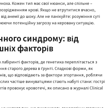
еноха. Кожен тип має свої нюанси, але спільне –
розрідженням крові. Якщо не втрутитися вчасно,
д анемії до шоку. Але не панікуйте: розуміння суті
рюючи потенційну загрозу на керовану ситуацію.
чного синдрому: від
шніх факторів
лабіринті факторів, де генетика переплітається з
я старого дерева в ґрунті. Спадкові форми, як
енів, що відповідають за фактори згортання, роблячи
слих частіше винуватцями стають набуті стани: гострі
ів провокує кровотечі, як описано в журналі Clinical
и на кшталт тих, що викликають геморагічну гарячку з