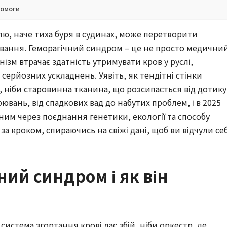
помоги
лю, наче тиха буря в судинах, може перетворити
вання. Геморагічний синдром – це не просто медични
нізм втрачає здатність утримувати кров у руслі,
серйозних ускладнень. Уявіть, як тендітні стінки
 ніби старовинна тканина, що розсипається від дотику
ювань, від спадкових вад до набутих проблем, і в 2025
ьним через поєднання генетики, екології та способу
за кроком, спираючись на свіжі дані, щоб ви відчули се
ний синдром і як він
истема згортання крові дає збій, ніби оркестр, де