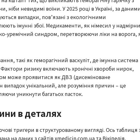
 ніби невидимі воїни. У 2025 році в Україні, за даним
руються випадки, пов’язані з екологічними
юють імунні збої. Медикаменти, як німесил у надмірн
ко-уремічний синдром, перетворюючи ліки на ворога, 
ання, такі як геморагічний васкуліт, де імунна система
и. Фактори ризику включають хронічні хвороби нирок,
ндром може проявитися як ДВЗ (дисеміноване
 випадок унікальний, але розуміння причин – це
ляючи уникнути багатьох пасток.
ини в деталях
чові тригери в структурованому вигляді. Ось таблиця 
а на даних з сайтів xmedicin.com.ua та Вікіпедія.