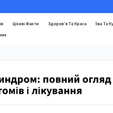
ія
Цікаві Факти
Здоров’я Та Краса
Їжа Та К
ама
синдром: повний огляд
омів і лікування