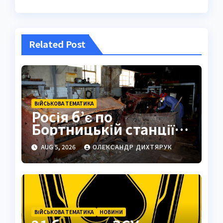
Related Post
ВІЙСЬКОВА ТЕМАТИКА
Росія б’є по
Бортницькій станції:
експерт попередив
AUG 5, 2026
ОЛЕКСАНДР ДИХТЯРУК
про катастрофу
ВІЙСЬКОВА ТЕМАТИКА
НОВИНИ