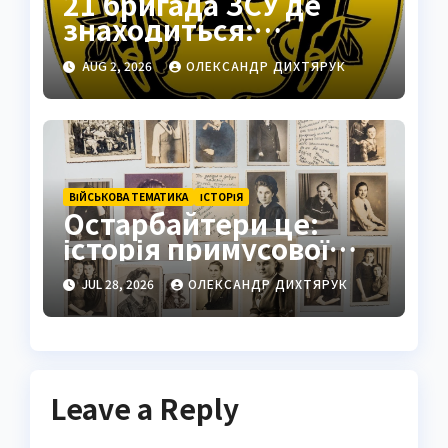
21 бригада ЗСУ де
знаходиться:
Подільськ як
AUG 2, 2026
ОЛЕКСАНДР ДИХТЯРУК
стратегічний центр
ВІЙСЬКОВА ТЕМАТИКА
ІСТОРІЯ
Остарбайтери це:
історія примусової
праці українців
JUL 28, 2026
ОЛЕКСАНДР ДИХТЯРУК
Leave a Reply