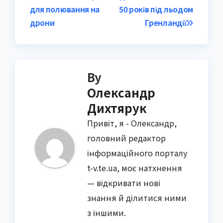
navigation
для полювання на
50 років під льодом
дрони
Гренландії
By
Олександр
Дихтярук
Привіт, я - Олександр,
головний редактор
інформаційного порталу
t-v.te.ua, моє натхнення
— відкривати нові
знання й ділитися ними
з іншими.