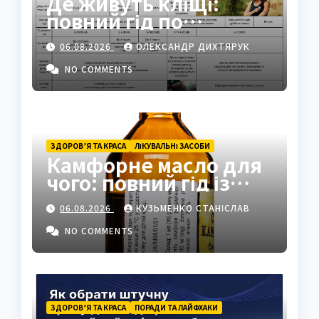
Де живуть кліщі:
повний гід по
біотопах, ризиках і
06.08.2026
ОЛЕКСАНДР ДИХТЯРУК
захисті
NO COMMENTS
ЗДОРОВ’Я ТА КРАСА
ЛІКУВАЛЬНІ ЗАСОБИ
Камфорне масло для
чого: повний гід із
застосуванням і
06.08.2026
КУЗЬМЕНКО СТАНІСЛАВ
властивостями
NO COMMENTS
ЗДОРОВ’Я ТА КРАСА
ПОРАДИ ТА ЛАЙФХАКИ