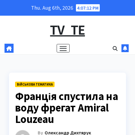
Skip
Thu. Aug 6th, 2026
4:07:13 PM
to
content
TV_TE
ВІЙСЬКОВА ТЕМАТИКА
Франція спустила на
воду фрегат Amiral
Louzeau
By
Олександр Дихтярук