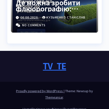
Де можна зробити
флюорографію:
повний гід для
06.08.2026
КУЗЬМЕНКО СТАНІСЛАВ
українців
NO COMMENTS
TV_TE
Proudly powered by WordPress
|
Theme: Newsup by
Themeansar
.
Home
Політика конфіденційності
Реклама