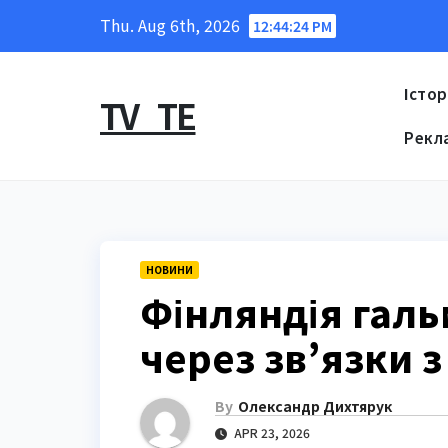
Skip
Thu. Aug 6th, 2026
12:44:25 PM
to
content
Істор
TV_TE
Рекл
НОВИНИ
Фінляндія галь
через зв’язки 
By
Олександр Дихтярук
APR 23, 2026