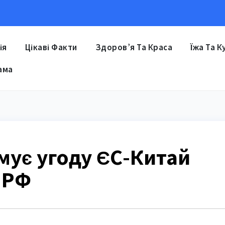
ія
Цікаві Факти
Здоров’я Та Краса
Їжа Та К
ама
мує угоду ЄС-Китай
з РФ