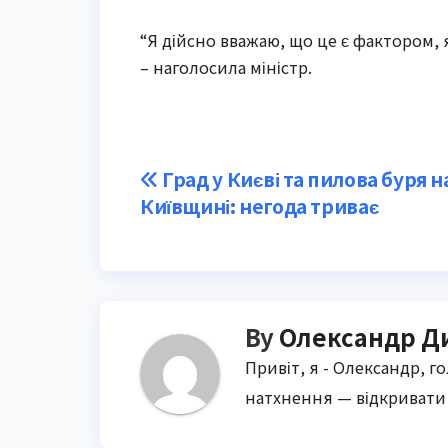
“Я дійсно вважаю, що це є фактором,
– наголосила міністр.
Post
Град у Києві та пилова буря н
Київщині: негода триває
navigation
By
Олександр Д
Привіт, я - Олександр, г
натхнення — відкривати 