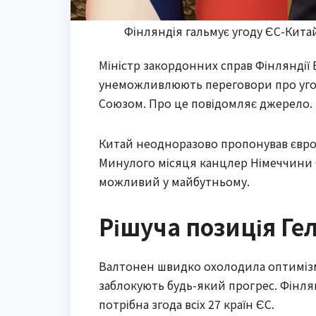
Фінляндія гальмує угоду ЄС-Кита
Міністр закордонних справ Фінляндії Е
унеможливлюють переговори про угод
Союзом. Про це повідомляє джерело.
Китай неодноразово пропонував європ
Минулого місяця канцлер Німеччини Ф
можливий у майбутньому.
Рішуча позиція Гел
Валтонен швидко охолодила оптимізм. 
заблокують будь-який прогрес. Фінлян
потрібна згода всіх 27 країн ЄС.