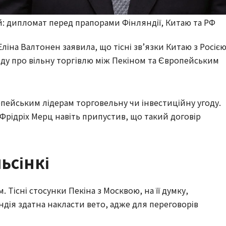
й: дипломат перед прапорами Фінляндії, Китаю та РФ
ліна Валтонен заявила, що тісні зв’язки Китаю з Росіє
у про вільну торгівлю між Пекіном та Європейським
ейським лідерам торговельну чи інвестиційну угоду.
рідріх Мерц навіть припустив, що такий договір
ьсінкі
Тісні стосунки Пекіна з Москвою, на її думку,
дія здатна накласти вето, адже для переговорів