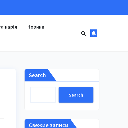
улінарія
Новини
Search
Search
Свежие записи