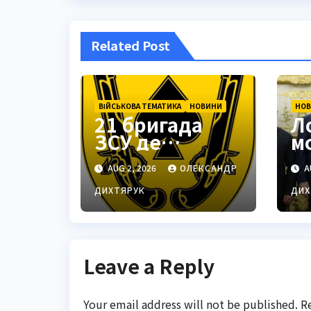
Related Post
ВІЙСЬКОВА ТЕМАТИКА
НОВИНИ
НО
21 бригада
Л
ЗСУ де
м
знаходиться:
п
AUG 2, 2026
ОЛЕКСАНДР
A
Подільськ як
м
стратегічний
Т
ДИХТЯРУК
ДИХ
центр
Leave a Reply
Your email address will not be published.
R