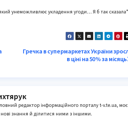
 який унеможливлює укладення угоди… Я б так сказала”
а
Гречка в супермаркетах України зрос
в ціні на 50% за місяць
ихтярук
оловний редактор інформаційного порталу t-v.te.ua, моє
нові знання й ділитися ними з іншими.