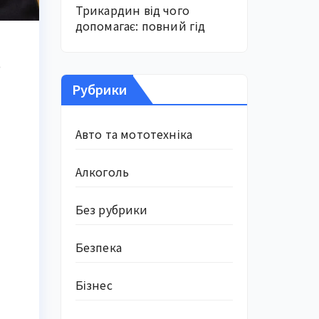
Трикардин від чого
допомагає: повний гід
ю
Рубрики
Авто та мототехніка
Алкоголь
Без рубрики
Безпека
Бізнес