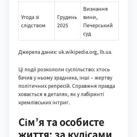
Визнання
Угода зі
Грудень
вини,
слідством
2025
Печерський
суд
Джерела даних: uk.wikipedia.org, lb.ua.
Ці події розкололи суспільство: хтось
бачив у ньому зрадника, інші – жертву
політичних репресій. Справжня правда
ховається в деталях, як у лабіринті
кремлівських інтриг.
Сім’я та особисте
життя: за кулісами