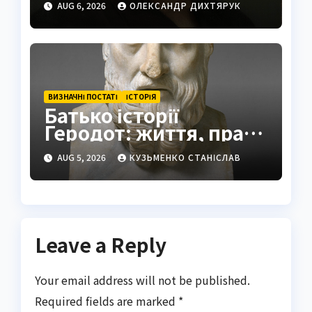
AUG 6, 2026
ОЛЕКСАНДР ДИХТЯРУК
ВИЗНАЧНІ ПОСТАТІ
ІСТОРІЯ
Батько історії
Геродот: життя, праці
та спадщина
AUG 5, 2026
КУЗЬМЕНКО СТАНІСЛАВ
Leave a Reply
Your email address will not be published.
Required fields are marked
*