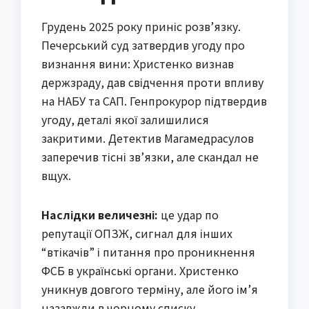
Грудень 2025 року приніс розв’язку.
Печерський суд затвердив угоду про
визнання вини: Христенко визнав
держзраду, дав свідчення проти впливу
на НАБУ та САП. Генпрокурор підтвердив
угоду, деталі якої залишилися
закритими. Детектив Магамедрасулов
заперечив тісні зв’язки, але скандал не
вщух.
Наслідки величезні:
це удар по
репутації ОПЗЖ, сигнал для інших
“втікачів” і питання про проникнення
ФСБ в українські органи. Христенко
уникнув довгого терміну, але його ім’я
назавжди в чорному списку.