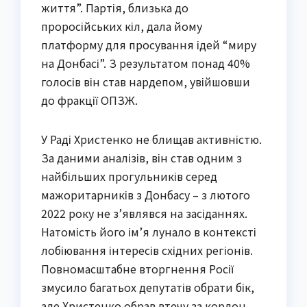
життя”. Партія, близька до
проросійських кіл, дала йому
платформу для просування ідей “миру
на Донбасі”. З результатом понад 40%
голосів він став нардепом, увійшовши
до фракції ОПЗЖ.
У Раді Христенко не блищав активністю.
За даними аналізів, він став одним з
найбільших прогульників серед
мажоритарників з Донбасу – з лютого
2022 року не з’являвся на засіданнях.
Натомість його ім’я лунало в контексті
лобіювання інтересів східних регіонів.
Повномасштабне вторгнення Росії
змусило багатьох депутатів обрати бік,
але Христенко обрав втечу за кордон.