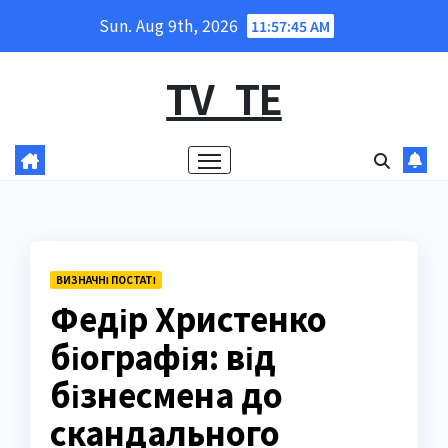
Skip
Sun. Aug 9th, 2026
11:57:46 AM
to
content
TV_TE
ВИЗНАЧНІ ПОСТАТІ
Федір Христенко
біографія: від
бізнесмена до
скандального