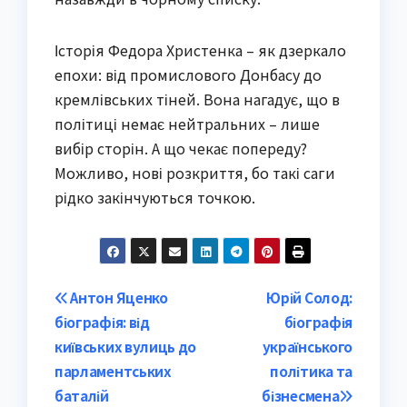
Історія Федора Христенка – як дзеркало
епохи: від промислового Донбасу до
кремлівських тіней. Вона нагадує, що в
політиці немає нейтральних – лише
вибір сторін. А що чекає попереду?
Можливо, нові розкриття, бо такі саги
рідко закінчуються точкою.
Post
Антон Яценко
Юрій Солод:
біографія: від
біографія
navigation
київських вулиць до
українського
парламентських
політика та
баталій
бізнесмена