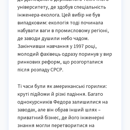
університету, де здобув спеціальність
інженера-еколога. Цей вибір не був
випадковим: екологія тоді починала
набувати ваги в промисловому регіоні,
де заводи душили небо чадом.
Закінчивши навчання у 1997 році,
молодий фахівець одразу поринув у вир
ринкових реформ, що розгорталися
після розпаду СРСР.
Ті часи були як американські горилки:
круті підйоми й різкі падіння. Багато
однокурсників Федора залишилися на
заводах, але він обрав інший шлях –
приватний бізнес, де його інженерні
знання могли перетворитися на