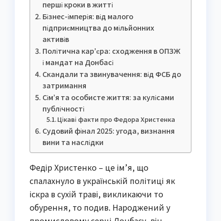
перші кроки в житті
Бізнес-імперія: від малого
підприємництва до мільйонних
активів
Політична кар’єра: сходження в ОПЗЖ
і мандат на Донбасі
Скандали та звинувачення: від ФСБ до
затримання
Сім’я та особисте життя: за кулісами
публічності
Цікаві факти про Федора Христенка
Судовий фінал 2025: угода, визнання
вини та наслідки
Федір Христенко – це ім’я, що
спалахнуло в українській політиці як
іскра в сухій траві, викликаючи то
обурення, то подив. Народжений у
промисловому серці Донбасу, він