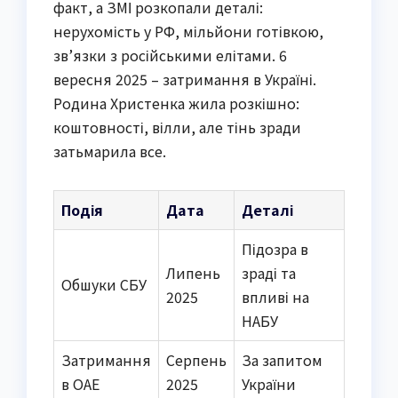
факт, а ЗМІ розкопали деталі:
нерухомість у РФ, мільйони готівкою,
зв’язки з російськими елітами. 6
вересня 2025 – затримання в Україні.
Родина Христенка жила розкішно:
коштовності, вілли, але тінь зради
затьмарила все.
Подія
Дата
Деталі
Підозра в
Липень
зраді та
Обшуки СБУ
2025
впливі на
НАБУ
Затримання
Серпень
За запитом
в ОАЕ
2025
України