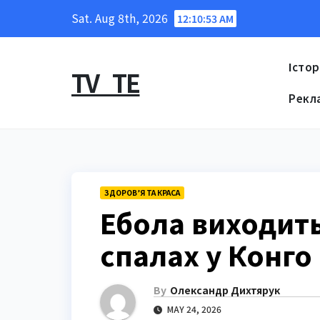
Skip
Sat. Aug 8th, 2026
12:10:53 AM
to
content
Істор
TV_TE
Рекл
ЗДОРОВ’Я ТА КРАСА
Ебола виходить
спалах у Конго
By
Олександр Дихтярук
MAY 24, 2026