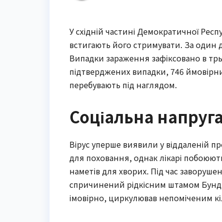
У східній частині Демократичної Респ
встигають його стримувати. За один 
Випадки зараження зафіксовано в тр
підтверджених випадки, 746 ймовірних
перебувають під наглядом.
Соціальна напруг
Вірус уперше виявили у віддаленій пр
для поховання, однак лікарі побоюют
наметів для хворих. Під час заворуш
спричинений рідкісним штамом Бундіб
імовірно, циркулював непоміченим кіл