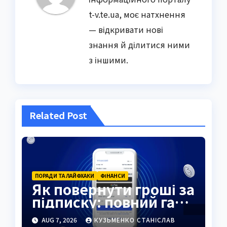
t-v.te.ua, моє натхнення
— відкривати нові
знання й ділитися ними
з іншими.
Related Post
ПОРАДИ ТА ЛАЙФХАКИ
ФІНАНСИ
Як повернути гроші за
підписку: повний гайд
2026
AUG 7, 2026
КУЗЬМЕНКО СТАНІСЛАВ