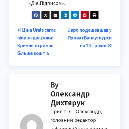
«Дія.Підписом».
Post
Ціна Urals сягає
Євро подешевшав у
піку за два роки:
ПриватБанку: курси
navigation
Кремль отримає
на 14 травня
більше коштів
By
Олександр
Дихтярук
Привіт, я - Олександр,
головний редактор
інформаційного порталу