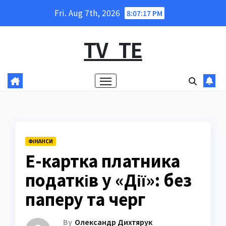
Skip
Fri. Aug 7th, 2026
8:07:18 PM
to
content
TV_TE
ФІНАНСИ
Е-картка платника
податків у «Дії»: без
паперу та черг
By
Олександр Дихтярук