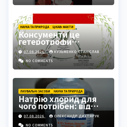
НАУКА ТА ПРИРОДА
ЦІКАВІ ФАКТИ
Консументи це
гетеротрофи
екосистеми
07.08.2026
КУЗЬМЕНКО СТАНІСЛАВ
NO COMMENTS
ЛІКУВАЛЬНІ ЗАСОБИ
НАУКА ТА ПРИРОДА
Натрію хлорид для
чого потрібен: від
фізрозчину до
07.08.2026
ОЛЕКСАНДР ДИХТЯРУК
промисловості
NO COMMENTS