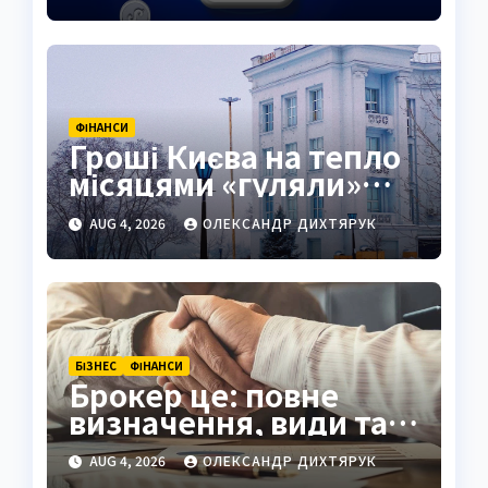
ФІНАНСИ
Гроші Києва на тепло
місяцями «гуляли»
рахунками
AUG 4, 2026
ОЛЕКСАНДР ДИХТЯРУК
БІЗНЕС
ФІНАНСИ
Брокер це: повне
визначення, види та
як обрати надійного
AUG 4, 2026
ОЛЕКСАНДР ДИХТЯРУК
посередника