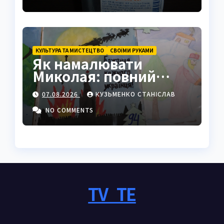
КУЛЬТУРА ТА МИСТЕЦТВО
СВОЇМИ РУКАМИ
Як намалювати
Миколая: повний
покроковий гайд з
07.08.2026
КУЗЬМЕНКО СТАНІСЛАВ
секретами майстрів
NO COMMENTS
TV_TE