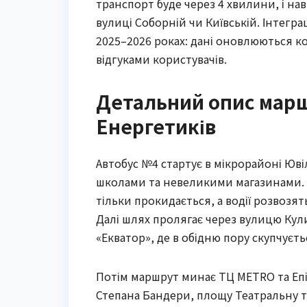
транспорт буде через 4 хвилини, і на
вулиці Соборній чи Київській. Інтегр
2025–2026 роках: дані оновлюються кож
відгуками користувачів.
Детальний опис марш
Енергетиків
Автобус №4 стартує в мікрорайоні Юв
школами та невеликими магазинами. П
тільки прокидається, а водії розвозят
Далі шлях пролягає через вулицю Кулик
«Екватор», де в обідню пору скупчуєт
Потім маршрут минає ТЦ METRO та Епі
Степана Бандери, площу Театральну т