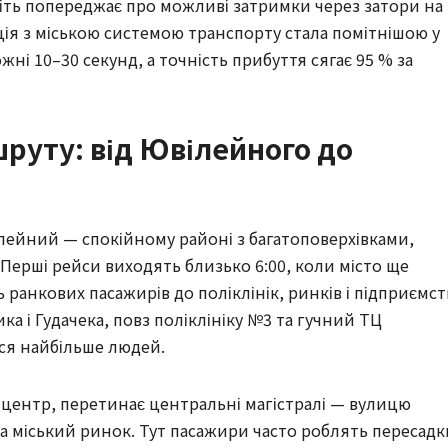
віть попереджає про можливі затримки через затори на
ація з міською системою транспорту стала помітнішою у
ні 10–30 секунд, а точність прибуття сягає 95 % за
руту: від Ювілейного до
ілейний — спокійному районі з багатоповерхівками,
ерші рейси виходять близько 6:00, коли місто ще
ь ранкових пасажирів до поліклінік, ринків і підприємст
а і Гудачека, повз поліклініку №3 та гучний ТЦ
ься найбільше людей.
центр, перетинає центральні магістралі — вулицю
а міський ринок. Тут пасажири часто роблять пересадк