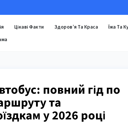
ія
Цікаві Факти
Здоров’я Та Краса
Їжа Та К
ама
втобус: повний гід по
аршруту та
здкам у 2026 році