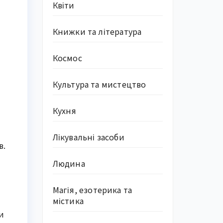
Квіти
Книжки та література
Космос
Культура та мистецтво
Кухня
Лікувальні засоби
в.
Людина
Магія, езотерика та
містика
и