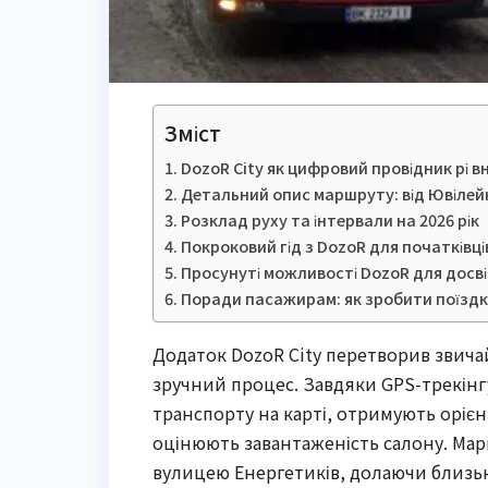
Зміст
DozoR City як цифровий провідник рі 
Детальний опис маршруту: від Ювілейн
Розклад руху та інтервали на 2026 рік
Покроковий гід з DozoR для початківці
Просунуті можливості DozoR для досв
Поради пасажирам: як зробити поїзд
Додаток DozoR City перетворив звичай
зручний процес. Завдяки GPS-трекінг
транспорту на карті, отримують орієн
оцінюють завантаженість салону. Ма
вулицею Енергетиків, долаючи близько