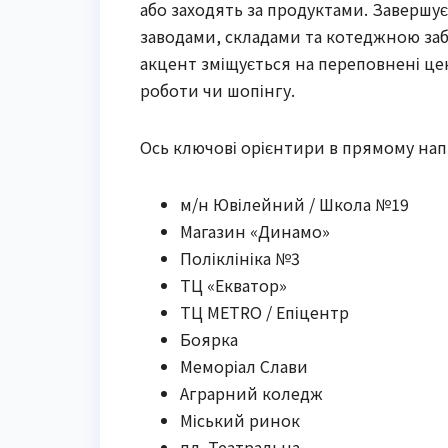
або заходять за продуктами. Завершує
заводами, складами та котеджною за
акцент зміщується на переповнені це
роботи чи шопінгу.
Ось ключові орієнтири в прямому нап
м/н Ювілейний / Школа №19
Магазин «Динамо»
Поліклініка №3
ТЦ «Екватор»
ТЦ METRO / Епіцентр
Боярка
Меморіал Слави
Аграрний коледж
Міський ринок
пл. Театральна