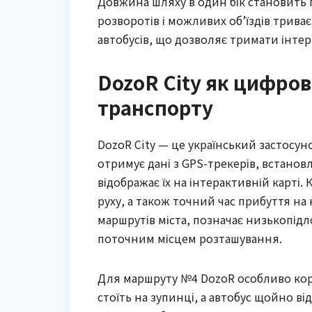
Довжина шляху в один бік становить 
розворотів і можливих об’їздів триває
автобусів, що дозволяє тримати інтер
DozoR City як цифров
транспорту
DozoR City — це український застосуно
отримує дані з GPS-трекерів, встанов
відображає їх на інтерактивній карті.
руху, а також точний час прибуття на
маршрутів міста, позначає низькопідл
поточним місцем розташування.
Для маршруту №4 DozoR особливо кор
стоїть на зупинці, а автобус щойно ві