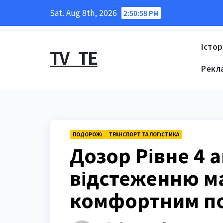
Skip
Sat. Aug 8th, 2026
2:50:59 PM
to
content
Істор
TV_TE
Рекл
ПОДОРОЖІ
ТРАНСПОРТ ТА ЛОГІСТИКА
Дозор Рівне 4 а
відстеженню м
комфортним пої