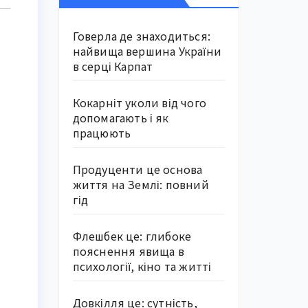
Говерла де знаходиться:
найвища вершина України
в серці Карпат
Кокарніт уколи від чого
допомагають і як
працюють
Продуценти це основа
життя на Землі: повний
гід
Флешбек це: глибоке
пояснення явища в
психології, кіно та житті
Довкілля це: сутність,