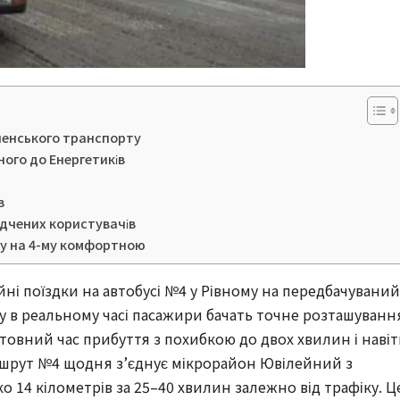
вненського транспорту
ого до Енергетиків
в
ідчених користувачів
ку на 4-му комфортною
ні поїздки на автобусі №4 у Рівному на передбачуваний 
у в реальному часі пасажири бачать точне розташуванн
товний час прибуття з похибкою до двох хвилин і навіт
ршрут №4 щодня з’єднує мікрорайон Ювілейний з
 14 кілометрів за 25–40 хвилин залежно від трафіку. Ц