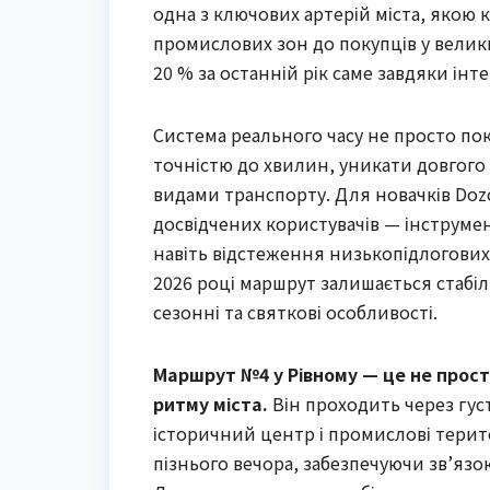
одна з ключових артерій міста, якою 
промислових зон до покупців у велики
20 % за останній рік саме завдяки інте
Система реального часу не просто пок
точністю до хвилин, уникати довгого 
видами транспорту. Для новачків Do
досвідчених користувачів — інструмен
навіть відстеження низькопідлогови
2026 році маршрут залишається стабіл
сезонні та святкові особливості.
Маршрут №4 у Рівному — це не просто
ритму міста.
Він проходить через гус
історичний центр і промислові терито
пізнього вечора, забезпечуючи зв’яз