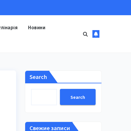
улінарія
Новини
Search
Search
Свежие записи