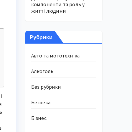
компоненти та роль у
житті людини
Рубрики
Авто та мототехніка
Алкоголь
Без рубрики
і
Безпека
я
ь
Бізнес
е