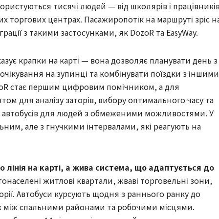
користуються тисячі людей — від школярів і працівникі
х торгових центрах. Пасажиропотік на маршруті зріс н
грації з такими застосунками, як DozoR та EasyWay.
азує крапки на карті — вона дозволяє планувати день з
очікування на зупинці та комбінувати поїздки з іншими
zoR стає першим цифровим помічником, а для
том для аналізу заторів, вибору оптимального часу та
х автобусів для людей з обмеженими можливостями. У
ьним, але з гнучкими інтервалами, які реагують на
 лінія на карті, а жива система, що адаптується до
тонаселені житлові квартали, жваві торговельні зони,
рії. Автобуси курсують щодня з раннього ранку до
ок між спальними районами та робочими місцями.