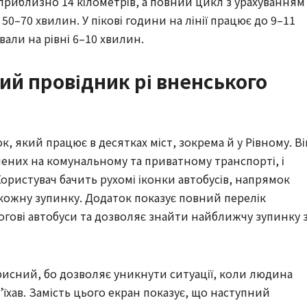
приблизно 14 кілометрів, а повний цикл з урахуванням
 50–70 хвилин. У пікові години на лінії працює до 9–11
вали на рівні 6–10 хвилин.
ий провідник рі вненського
к, який працює в десятках міст, зокрема й у Рівному. Ві
лених на комунальному та приватному транспорті, і
 Користувач бачить рухомі іконки автобусів, напрямок
 кожну зупинку. Додаток показує повний перелік
огові автобуси та дозволяє знайти найближчу зупинку 
исний, бо дозволяє уникнути ситуації, коли людина
д’їхав. Замість цього екран показує, що наступний