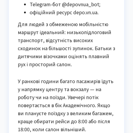
Telegram-бот @depovnua_bot;
офіційний ресурс depo.vn.ua.
Для людей з обмеженою мобільністю
маршрут ідеальний: низькопідлоговий
транспорт, відсутність високих
сходинок на більшості зупинок. Батьки з
дитячими візочками оцінять плавний
рух і просторий салон.
У ранкові години багато пасажирів їдуть
у напрямку центру та вокзалу — на
роботу чи на поїзди. Увечері потік
повертається в бік Академічного. Якщо
ви плануєте поїздку з великим багажем,
краще обирати рейси до 8:00 або після
18:00, коли салон вільніший.