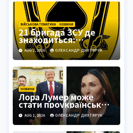
ВІЙСЬКОВА ТЕМАТИКА
НОВИНИ
21 бригада ЗСУ де
знаходиться:
Подільськ як
AUG 2, 2026
ОЛЕКСАНДР ДИХТЯРУК
стратегічний центр
НОВИНИ
Лора Лумер може
стати проукраїнським
голосом для Трампа
AUG 1, 2026
ОЛЕКСАНДР ДИХТЯРУК