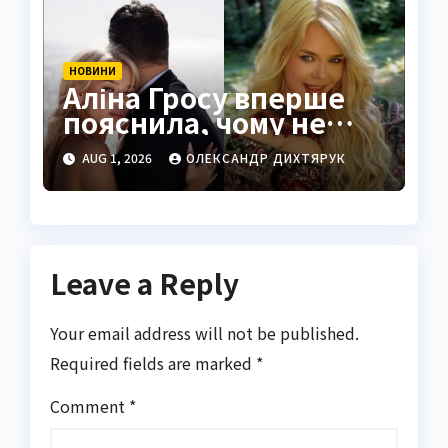
НОВИНИ
Аліна Гросу вперше
пояснила, чому не
показує чоловіка
AUG 1, 2026
ОЛЕКСАНДР ДИХТЯРУК
Leave a Reply
Your email address will not be published.
Required fields are marked
*
Comment
*