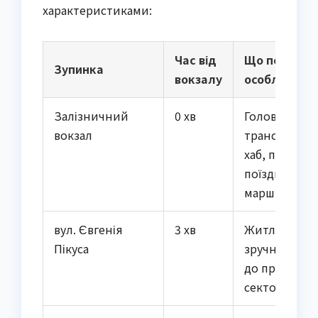
характеристиками:
Час від
Що поруч та
Зупинка
вокзалу
особливості
Залізничний
0 хв
Головний
вокзал
транспортн
хаб, пересад
поїзди та інш
маршрути
вул. Євгенія
3 хв
Житлові буд
Пікуса
зручний дос
до приватно
сектору