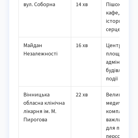
вул. Соборна
14 хв
Пішохідна зо
кафе, магази
історична
серцевина
Майдан
16 хв
Центральна
Незалежності
площа,
адміністрати
будівлі, масо
події
Вінницька
22 хв
Великий
обласна клінічна
медичний
лікарня ім. М.
комплекс,
Пирогова
важливий п
для пацієнті
персоналу