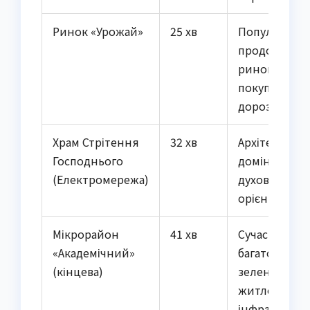
Ринок «Урожай»
25 хв
Популярний
продовольч
ринок, зручн
покупки по
дорозі додо
Храм Стрітення
32 хв
Архітектурна
Господнього
домінанта,
(Електромережа)
духовний
орієнтир ра
Мікрорайон
41 хв
Сучасні
«Академічний»
багатоповерх
(кінцева)
зелені зони,
житлова
інфраструкт