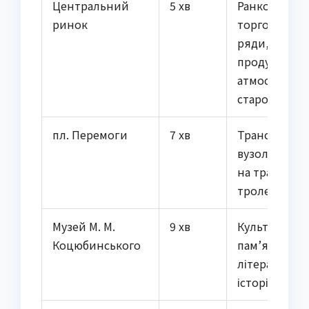
Центральний
5 хв
Ранкові
ринок
торговельні
ряди, свіжі
продукти,
атмосфера
старого міст
пл. Перемоги
7 хв
Транспортн
вузол, перес
на трамваї та
тролейбуси
Музей М. М.
9 хв
Культурна
Коцюбинського
пам’ятка,
літературна
історія Вінн