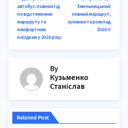
автобус: повний гід
Хмельницький:
navigation
по відстеженню
повний маршрут,
маршруту та
зупинки та розклад
комфортним
2026
поїздкам у 2026 році
By
Кузьменко
Станіслав
Related Post