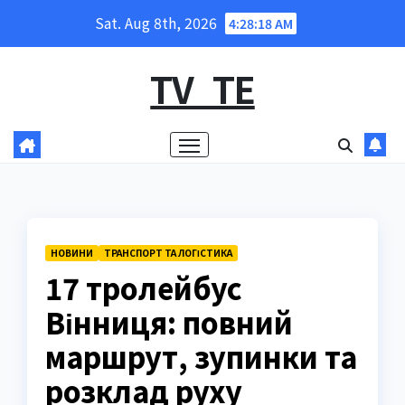
Skip
Sat. Aug 8th, 2026
4:28:19 AM
to
content
TV_TE
НОВИНИ
ТРАНСПОРТ ТА ЛОГІСТИКА
17 тролейбус
Вінниця: повний
маршрут, зупинки та
розклад руху