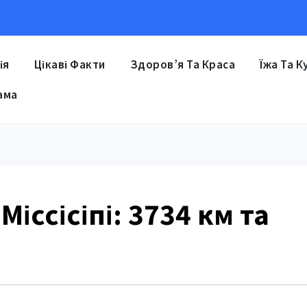
ія
Цікаві Факти
Здоров’я Та Краса
Їжа Та К
ама
іссісіпі: 3734 км та