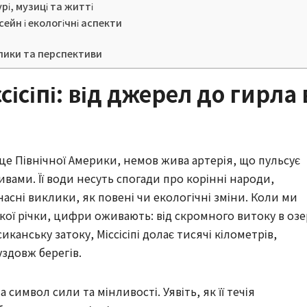
рі, музиці та житті
сейн і екологічні аспекти
иклики та перспективи
ісіпі: від джерел до гирла 
ерце Північної Америки, немов жива артерія, що пульсує
вами. Її води несуть спогади про корінні народи,
часні виклики, як повені чи екологічні зміни. Коли ми
ої річки, цифри оживають: від скромного витоку в озе
канську затоку, Міссісіпі долає тисячі кілометрів,
здовж берегів.
символ сили та мінливості. Уявіть, як її течія