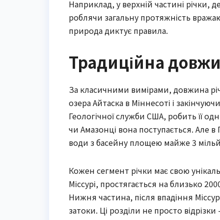
Наприклад, у верхній частині річки, д
роблячи загальну протяжність вражаюч
природа диктує правила.
Традиційна довжин
За класичними вимірами, довжина річк
озера Айтаска в Міннесоті і закінчуюч
Геологічної служби США, робить її одн
чи Амазонці вона поступається. Але в 
води з басейну площею майже 3 мільй
Кожен сегмент річки має свою унікальн
Міссурі, простягається на близько 2000
Нижня частина, після впадіння Міссур
затоки. Ці розділи не просто відрізки