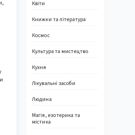
и,
Квіти
Книжки та література
Космос
Культура та мистецтво
Кухня
у
чи
Лікувальні засоби
Людина
Магія, езотерика та
містика