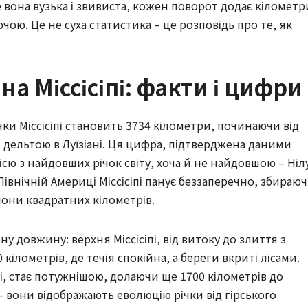
е вона вузька і звивиста, кожен поворот додає кілометр
ою. Це не суха статистика – це розповідь про те, як
а Міссісіпі: факти і цифри
и Міссісіпі становить 3734 кілометри, починаючи від
и дельтою в Луїзіані. Ця цифра, підтверджена даними
ією з найдовших річок світу, хоча й не найдовшою – Ніл
Північній Америці Міссісіпі панує беззаперечно, збираю
они квадратних кілометрів.
у довжину: верхня Міссісіпі, від витоку до злиття з
 кілометрів, де течія спокійна, а береги вкриті лісами.
і, стає потужнішою, долаючи ще 1700 кілометрів до
 – вони відображають еволюцію річки від гірського