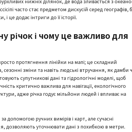
о бурхливих нижніх ділянок, де вода зливається з океан
ссісіпі часто стає предметом дискусій серед географів, 
 і це додає інтриги до її історії.
у річок і чому це важливо для
росто протягнення лінійки на мапі; це складний
, сезонні зміни та навіть людські втручання, як дамби 
товують супутникові дані та гідрологічні моделі, щоб
ність критично важлива для навігації, екологічного
ктури, адже річка годує мільйони людей і впливає на
 за допомогою ручних вимірів і карт, але сучасні
ння, дозволяють уточнювати дані з похибкою в метри.