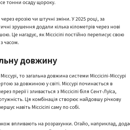
есе тонни осаду щороку.
ерез ерозію чи штучні зміни. У 2025 році, за
ичні зрушення додали кілька кілометрів через нові
ою. Це нагадує, як Міссісіпі постійно переписує свою
 з часом.
альну довжину
іссурі, то загальна довжина системи Міссісіпі-Міссурі
ертою за довжиною у світі. Міссурі починається в
ез прерії і зливається з Міссісіпі біля Сент-Луїса,
отужність. Ця комбінація створює найдовшу річкову
ршує навіть Міссісіпі саму по собі.
також впливають на розрахунки. Огайо, наприклад, дода