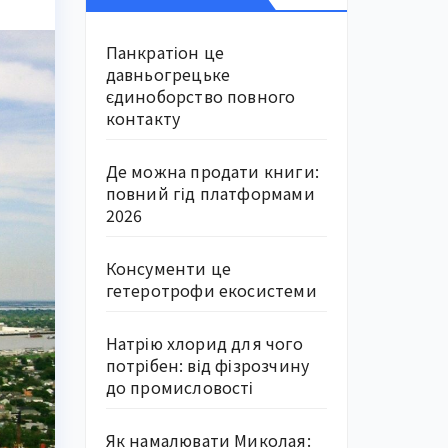
Панкратіон це
давньогрецьке
єдиноборство повного
контакту
Де можна продати книги:
повний гід платформами
2026
Консументи це
гетеротрофи екосистеми
Натрію хлорид для чого
потрібен: від фізрозчину
до промисловості
Як намалювати Миколая: