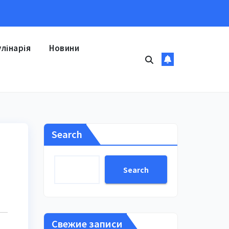
улінарія
Новини
Search
Search
Свежие записи