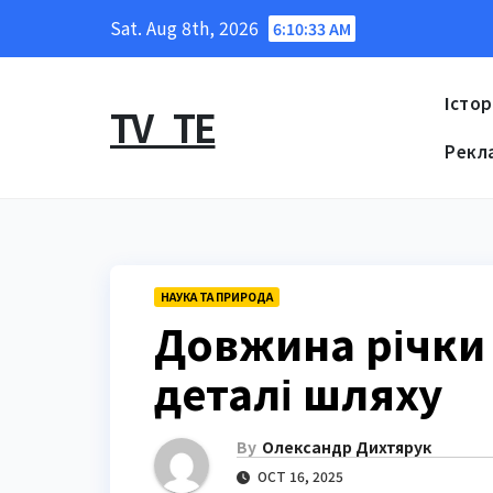
Skip
Sat. Aug 8th, 2026
6:10:34 AM
to
content
Істор
TV_TE
Рекл
НАУКА ТА ПРИРОДА
Довжина річки М
деталі шляху
By
Олександр Дихтярук
OCT 16, 2025