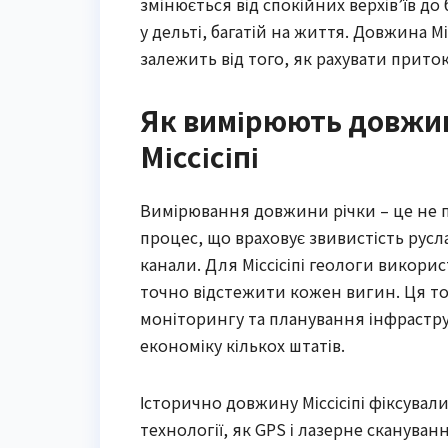
змінюється від спокійних верхів’їв д
у дельті, багатій на життя. Довжина Мі
залежить від того, як рахувати притоки,
Як вимірюють довжин
Міссісіпі
Вимірювання довжини річки – це не п
процес, що враховує звивистість русла
канали. Для Міссісіпі геологи викорис
точно відстежити кожен вигин. Ця точ
моніторингу та планування інфрастру
економіку кількох штатів.
Історично довжину Міссісіпі фіксували
технології, як GPS і лазерне сканува