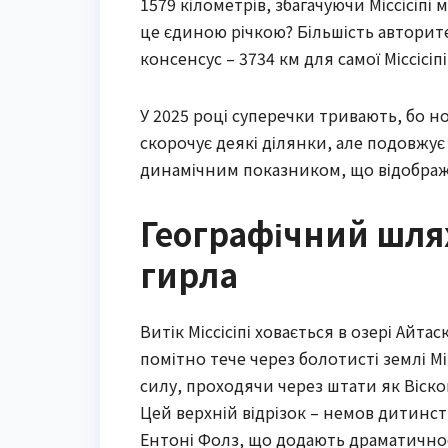
1579 кілометрів, збагачуючи Міссісіп
це єдиною річкою? Більшість авторите
консенсус – 3734 км для самої Міссісіпі
У 2025 році суперечки тривають, бо но
скорочує деякі ділянки, але подовжу
динамічним показником, що відображ
Географічний шлях 
гирла
Витік Міссісіпі ховається в озері Айта
помітно тече через болотисті землі М
силу, проходячи через штати як Віско
Цей верхній відрізок – немов дитинств
Ентоні Фолз, що додають драматичнос