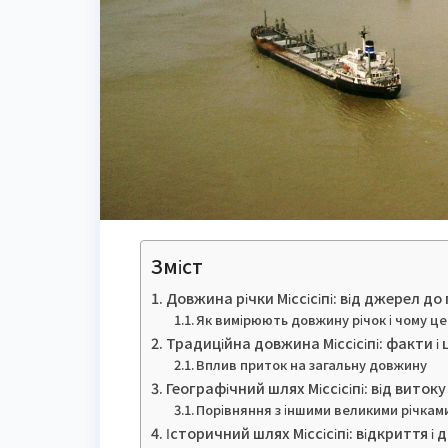
Зміст
Довжина річки Міссісіпі: від джерел до
Як вимірюють довжину річок і чому це
Традиційна довжина Міссісіпі: факти і
Вплив приток на загальну довжину
Географічний шлях Міссісіпі: від виток
Порівняння з іншими великими річками
Історичний шлях Міссісіпі: відкриття і