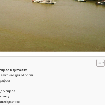
 гирла в деталях
 важливо для Міссісіпі
 цифри
у до гирла
 світу
 дослідження