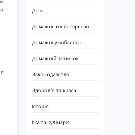
ом
бо
Діти
Домашнє госпотарство
Домашні улюбленці
Домашній затишок
чи
Законодавство
Здоров’я та краса
Історія
Їжа та кулінарія