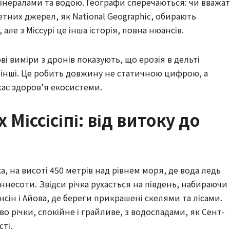
і мінералами та водою. Географи сперечаються: чи вважа
тних джерел, як National Geographic, обирають
, але з Міссурі це інша історія, повна нюансів.
ві виміри з дронів показують, що ерозія в дельті
є інші. Це робить довжину не статичною цифрою, а
ає здоров’я екосистеми.
Міссісіпі: від витоку до
ска, на висоті 450 метрів над рівнем моря, де вода ледь
іннесоти. Звідси річка рухається на південь, набираючи
нсін і Айова, де береги прикрашені скелями та лісами.
о річки, спокійне і грайливе, з водоспадами, як Сент-
ті.