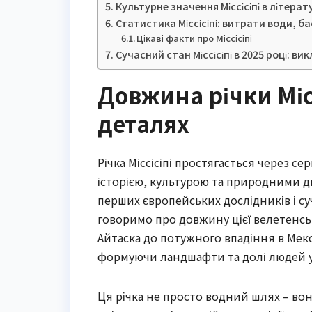
Культурне значення Міссісіпі в літерату
Статистика Міссісіпі: витрати води, ба
Цікаві факти про Міссісіпі
Сучасний стан Міссісіпі в 2025 році: в
Довжина річки Місс
деталях
Річка Міссісіпі простягається через с
історією, культурою та природними ди
перших європейських дослідників і су
говоримо про довжину цієї велетенськ
Айтаска до потужного впадіння в Мекси
формуючи ландшафти та долі людей у
Ця річка не просто водний шлях – вона 