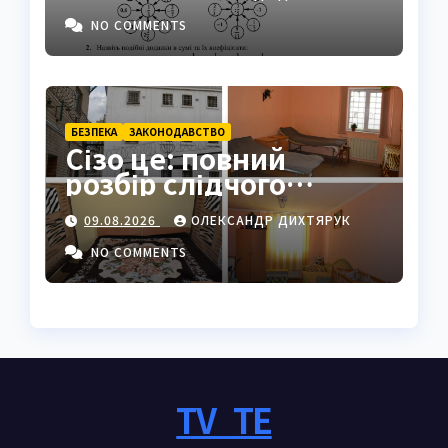
NO COMMENTS
БЕЗПЕКА
ЗАКОНОДАВСТВО
Сізо це: повний
розбір слідчого
ізолятора в Україні
09.08.2026
ОЛЕКСАНДР ДИХТЯРУК
NO COMMENTS
TV_TE