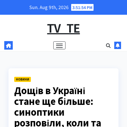
Skip
Sun. Aug 9th, 2026
3:51:55 PM
to
content
TV_TE
НОВИНИ
Дощів в Україні
стане ще більше:
синоптики
розповіли, коли та