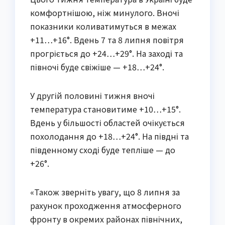
комфортнішою, ніж минулого. Вночі
показники коливатимуться в межах
+11…+16°. Вдень 7 та 8 липня повітря
прогріється до +24…+29°. На заході та
півночі буде свіжіше — +18…+24°.
У другій половині тижня вночі
температура становитиме +10…+15°.
Вдень у більшості областей очікується
похолодання до +18…+24°. На півдні та
південному сході буде тепліше — до
+26°.
«Також зверніть увагу, що 8 липня за
рахунок проходження атмосферного
фронту в окремих районах північних,