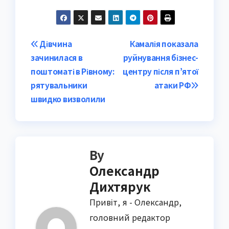
Post
Дівчина
Камалія показала
зачинилася в
руйнування бізнес-
navigation
поштоматі в Рівному:
центру після п’ятої
рятувальники
атаки РФ
швидко визволили
By
Олександр
Дихтярук
Привіт, я - Олександр,
головний редактор