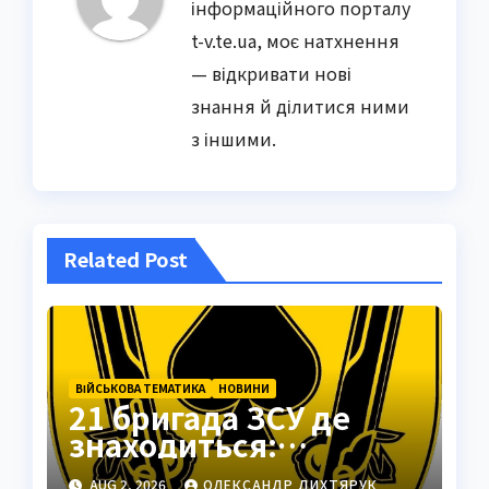
інформаційного порталу
t-v.te.ua, моє натхнення
— відкривати нові
знання й ділитися ними
з іншими.
Related Post
ВІЙСЬКОВА ТЕМАТИКА
НОВИНИ
21 бригада ЗСУ де
знаходиться:
Подільськ як
AUG 2, 2026
ОЛЕКСАНДР ДИХТЯРУК