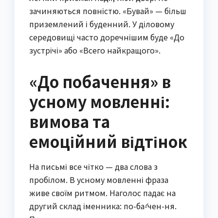
зачиняються повністю. «Бувай» — більш
приземлений і буденний. У діловому
середовищі часто доречнішим буде «До
зустрічі» або «Всего найкращого».
«До побачення» в
усному мовленні:
вимова та
емоційний відтінок
На письмі все чітко — два слова з
пробілом. В усному мовленні фраза
живе своїм ритмом. Наголос падає на
другий склад іменника: по-ба́-чен-ня.