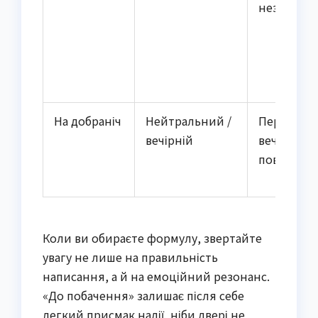
незнайом
На добраніч
Нейтральний /
Перед сно
вечірній
вечірніх
повідомл
Коли ви обираєте формулу, звертайте
увагу не лише на правильність
написання, а й на емоційний резонанс.
«До побачення» залишає після себе
легкий присмак надії, ніби двері не