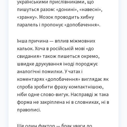
українськими прислівниками, що
пишуться разом: «донині», «навесні»,
«зранку». Мозок проводить хибну
паралель і пропонує «допобачення».
Інша причина — вплив міжмовних
кальок. Хоча в російській мові «до
свидания» також пишеться окремо,
швидке друкування іноді породжує
аналогічні помилки. У чатах і
коментарях «допобачення» виглядає як
спроба зробити фразу компактнішою,
ніби одне слово-вигук. Насправді ж така
форма не закріплена ні в словниках, ні в
правописі.
Ще один фактор — брак уваги до