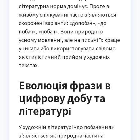
літературна норма домінує. Проте в
живому спілкуванні часто з’являються
скорочені варіанти: «допобач», «до
побач», «побач». Вони природні в
усному мовленні, але на письмі їх краще
уникати або використовувати свідомо
як стилістичний прийом у художніх
текстах.
Еволюція фрази в
цифрову добу та
літературі
У художній літературі «до побачення»
з’являється як природна частина