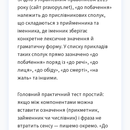
року (сайт pravopys.net), «до побачення»
належить до прислівникових сполук,
що складаються з прийменника та
іменника, де іменник зберігає
конкретне лексичне значення й
граматичну форму. У списку прикладів
таких сполук прямо зазначено «до
поба́чення» поряд із «до речі», «до
лиця», «до обіду», «до смерті», «на
жаль» та іншими.
Головний практичний тест простий:
якщо між компонентами можна
вставити означення (прикметник,
займенник чи числівник) і фраза не
втратить сенсу — пишемо окремо. «До