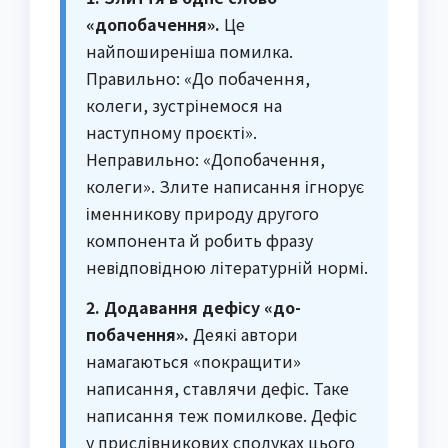
«допобачення».
Це
найпоширеніша помилка.
Правильно: «До побачення,
колеги, зустрінемося на
наступному проєкті».
Неправильно: «Допобачення,
колеги». Злите написання ігнорує
іменникову природу другого
компонента й робить фразу
невідповідною літературній нормі.
2. Додавання дефісу «до-
побачення».
Деякі автори
намагаються «покращити»
написання, ставлячи дефіс. Таке
написання теж помилкове. Дефіс
у прислівникових сполуках цього