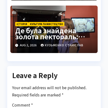
ІСТОРІЯ
КУЛЬТУРА ТА МИСТЕЦТВО
Де була знайдена
золота пектораль:
історія Товстої
AUG 2, 2026
КУЗЬМЕНКО СТАНІСЛАВ
Могили
Leave a Reply
Your email address will not be published.
Required fields are marked
*
Comment
*