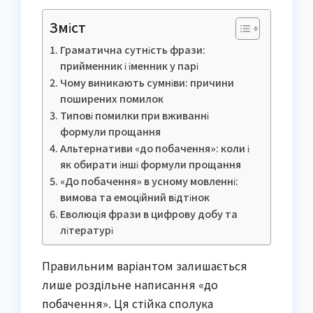
Зміст
Граматична сутність фрази:
прийменник і іменник у парі
Чому виникають сумніви: причини
поширених помилок
Типові помилки при вживанні
формули прощання
Альтернативи «до побачення»: коли і
як обирати інші формули прощання
«До побачення» в усному мовленні:
вимова та емоційний відтінок
Еволюція фрази в цифрову добу та
літературі
Правильним варіантом залишається
лише роздільне написання «до
побачення». Ця стійка сполука