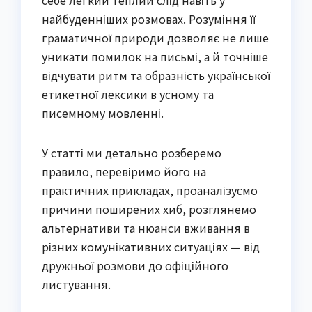
себе легкий теплий слід навіть у
найбуденніших розмовах. Розуміння її
граматичної природи дозволяє не лише
уникати помилок на письмі, а й точніше
відчувати ритм та образність української
етикетної лексики в усному та
писемному мовленні.
У статті ми детально розберемо
правило, перевіримо його на
практичних прикладах, проаналізуємо
причини поширених хиб, розглянемо
альтернативи та нюанси вживання в
різних комунікативних ситуаціях — від
дружньої розмови до офіційного
листування.