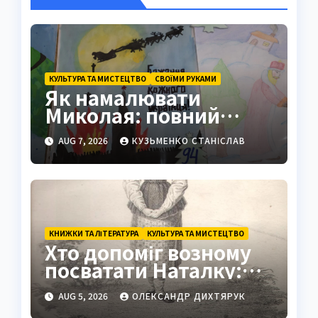
КУЛЬТУРА ТА МИСТЕЦТВО
СВОЇМИ РУКАМИ
Як намалювати
Миколая: повний
покроковий гайд з
AUG 7, 2026
КУЗЬМЕНКО СТАНІСЛАВ
секретами майстрів
КНИЖКИ ТА ЛІТЕРАТУРА
КУЛЬТУРА ТА МИСТЕЦТВО
Хто допоміг возному
посватати Наталку:
повна історія з
AUG 5, 2026
ОЛЕКСАНДР ДИХТЯРУК
«Наталки Полтавки»