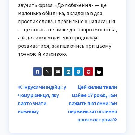
звучить фраза. «До побачення» — це
маленька обіцянка, вкладена в два
простих слова. І правильне її написання
— це повага не лише до співрозмовника,
а й до самої мови, яка продовжує
розвиватися, залишаючись при цьому
точною й красивою.
Post
індуси чи індійці: у
Цей килим ткали
чому різниця, яку
майже 17 років, і він
navigation
варто знати
важить півтонни: він
кожному
пережив затоплення
цілого острова