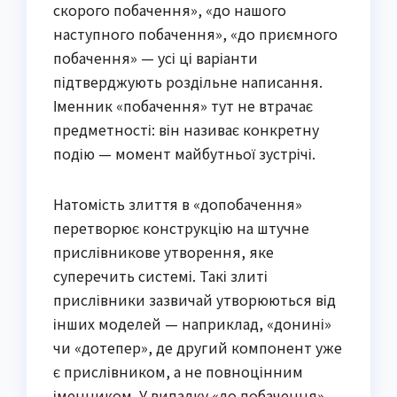
скорого побачення», «до нашого
наступного побачення», «до приємного
побачення» — усі ці варіанти
підтверджують роздільне написання.
Іменник «побачення» тут не втрачає
предметності: він називає конкретну
подію — момент майбутньої зустрічі.
Натомість злиття в «допобачення»
перетворює конструкцію на штучне
прислівникове утворення, яке
суперечить системі. Такі злиті
прислівники зазвичай утворюються від
інших моделей — наприклад, «донині»
чи «дотепер», де другий компонент уже
є прислівником, а не повноцінним
іменником. У випадку «до побачення»