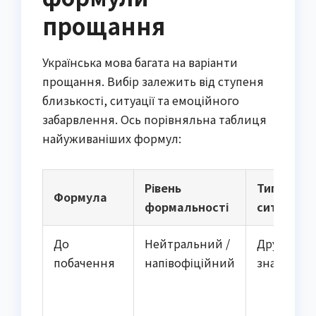
прощання
Українська мова багата на варіанти
прощання. Вибір залежить від ступеня
близькості, ситуації та емоційного
забарвлення. Ось порівняльна таблиця
найуживаніших формул:
Рівень
Типова
Формула
формальності
ситуація
До
Нейтральний /
Друзі, кол
побачення
напівофіційний
знайомі