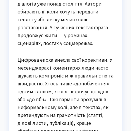
діалогів уже понад століття. Автори
обирають її, коли хочуть передати
теплоту або легку меланхолію
розставання. У сучасних текстах фраза
продовжує жити — у романах,
сценаріях, постах у соцмережах.
Цифрова епоха внесла свої корективи. У
месенджерах і коментарях люди часто
шукають компроміс між правильністю та
швидкістю. Хтось пише «допобачення»
одним словом, хтось скорочує до «дп»
або «до пбч». Такі варіанти зрозумілі в
неформальному колі, але в текстах, які
претендують на грамотність (статті,
ділові листи, публікації), краще
зберігати повну правильну форму.