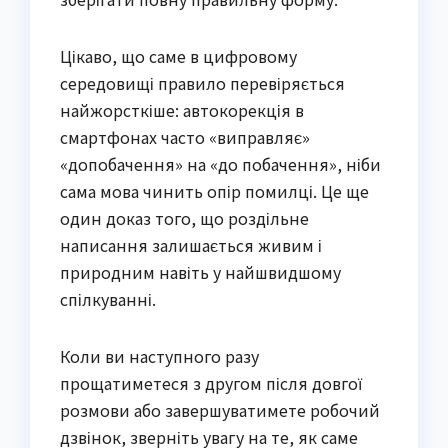
Цікаво, що саме в цифровому
середовищі правило перевіряється
найжорсткіше: автокорекція в
смартфонах часто «виправляє»
«допобачення» на «до побачення», ніби
сама мова чинить опір помилці. Це ще
один доказ того, що роздільне
написання залишається живим і
природним навіть у найшвидшому
спілкуванні.
Коли ви наступного разу
прощатиметеся з другом після довгої
розмови або завершуватимете робочий
дзвінок, зверніть увагу на те, як саме