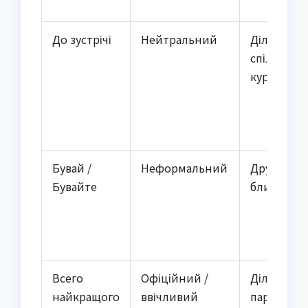
До зустрічі
Нейтральний
Ділове
спілкуван
курси, кл
Бувай /
Неформальний
Друзі, род
Бувайте
близьке к
Всего
Офіційний /
Ділові
найкращого
ввічливий
партнери,