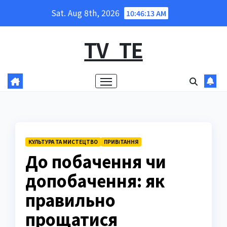
Skip
Sat. Aug 8th, 2026
10:46:14 AM
to
content
TV_TE
КУЛЬТУРА ТА МИСТЕЦТВО
ПРИВІТАННЯ
До побачення чи
допобачення: як
правильно
прощатися