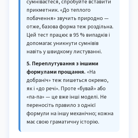
сумніваєтеся, спробуйте вставити
прикметник. «До теплого
побачення» звучить природно —
отже, базова форма теж роздільна.
Цей тест працює в 95 % випадків і
допомагає уникнути сумнівів
навіть у швидкому листуванні.
5. Переплутування з іншими
формулами прощання.
«На
добраніч» теж пишеться окремо,
як і «до речі». Проте «бувай» або
«па-па» — це вже інші моделі. Не
переносіть правило з однієї
формули на іншу механічно; кожна
має свою граматичну історію.