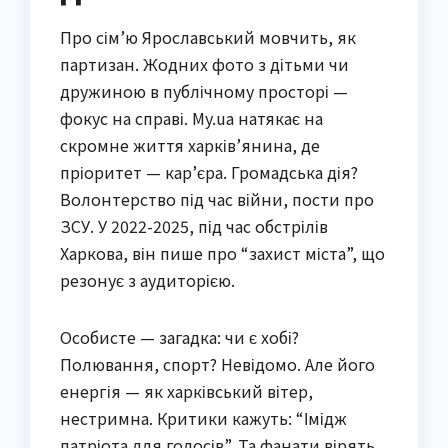
Про сім’ю Ярославський мовчить, як
партизан. Жодних фото з дітьми чи
дружиною в публічному просторі —
фокус на справі. My.ua натякає на
скромне життя харків’янина, де
пріоритет — кар’єра. Громадська дія?
Волонтерство під час війни, пости про
ЗСУ. У 2022-2025, під час обстрілів
Харкова, він пише про “захист міста”, що
резонує з аудиторією.
Особисте — загадка: чи є хобі?
Полювання, спорт? Невідомо. Але його
енергія — як харківський вітер,
нестримна. Критики кажуть: “Імідж
патріота для голосів”. Та фанати вірять.