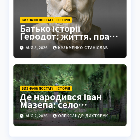
ВИЗНАЧНІ ПОСТАТІ
ІСТОРІЯ
Батько історії
Геродот: життя, праці
та спадщина
AUG 5, 2026
КУЗЬМЕНКО СТАНІСЛАВ
ВИЗНАЧНІ ПОСТАТІ
ІСТОРІЯ
Де народився Іван
Мазепа: село
Мазепинці та корені
AUG 2, 2026
ОЛЕКСАНДР ДИХТЯРУК
легендарного
гетьмана