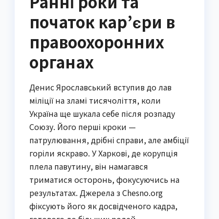
Ранні роки та
початок кар’єри в
правоохоронних
органах
Денис Ярославський вступив до лав
міліції на зламі тисячоліття, коли
Україна ще шукала себе після розпаду
Союзу. Його перші кроки —
патрулювання, дрібні справи, але амбіції
горіли яскраво. У Харкові, де корупція
плела павутину, він намагався
триматися осторонь, фокусуючись на
результатах. Джерела з Chesno.org
фіксують його як досвідченого кадра,
готового до більших ролей.