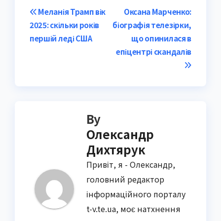
Post
Меланія Трамп вік
Оксана Марченко:
2025: скільки років
біографія телезірки,
navigation
першій леді США
що опинилася в
епіцентрі скандалів
By
Олександр
Дихтярук
Привіт, я - Олександр,
головний редактор
інформаційного порталу
t-v.te.ua, моє натхнення