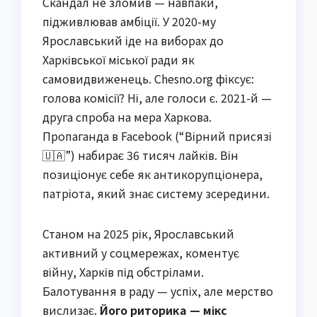
Скандал не зломив — навпаки,
підживлював амбіції. У 2020-му
Ярославський іде на виборах до
Харківської міської ради як
самовидвиженець. Chesno.org фіксує:
голова комісії? Ні, але голоси є. 2021-й —
друга спроба на мера Харкова.
Пропаганда в Facebook (“Вірний присязі
🇺🇦”) набирає 36 тисяч лайків. Він
позиціонує себе як антикорупціонера,
патріота, який знає систему зсередини.
Станом на 2025 рік, Ярославський
активний у соцмережах, коментує
війну, Харків під обстрілами.
Балотування в раду — успіх, але мерство
вислизає.
Його риторика — мікс