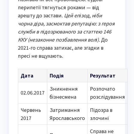
перипетії тягнуться роками — від
арешту до застави.
Цей епізод, ніби
чорна діра, засмоктав репутацію: з героя
служби в підозрюваного за статтею 146
ККУ (незаконне позбавлення волі).
До
2021-го справа затихає, але згадки в
пресі не вщухають.
Дата
Подія
Результат
Зникнення
Розпочато
02.06.2017
бізнесмена
розслідування
Червень
Затримання
Підозра в
2017
Ярославського
злочині
Справа не