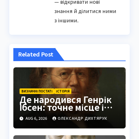
— відкривати нові
знання й ділитися ними
з іншими.
Related Post
ВИЗНАЧНІ ПОСТАТІ
ІСТОРІЯ
Де народився Генрік
Ібсен: точне місце і
історія
AUG 6, 2026
ОЛЕКСАНДР ДИХТЯРУК