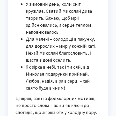
У зимовий день, коли сніг
кружляє, Святий Миколай дива
творить. Бажаю, щоб мрії
здійснювались, а серце теплом
наповнювалось.
Для малечі – солодощі в пакунку,
для дорослих – мир у кожній хаті.
Нехай Миколай благословить, і
щастя в домі оселить.
Як зірка в небі, так і ти сяй, від
Миколая подарунки приймай.
Любов, надія, віра в серці – хай
свято буде вічним!
Ці вірші, взяті з фольклорних мотивів,
не просто слова – вони як ключі до
спогадів, що зігрівають у холодну пору.