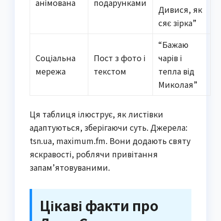
анімована
подарунками
Дивися, як
сяє зірка”
“Бажаю
Соціальна
Пост з фото і
чарів і
мережа
текстом
тепла від
Миколая”
Ця таблиця ілюструє, як листівки
адаптуються, зберігаючи суть. Джерела:
tsn.ua, maximum.fm. Вони додають святу
яскравості, роблячи привітання
запам’ятовуваними.
Цікаві факти про