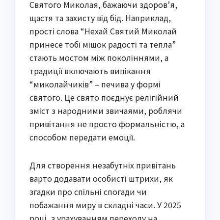
Святого Миколая, бажаючи здоров’я,
щастя та захисту від бід. Наприклад,
прості слова “Нехай Святий Миколай
принесе тобі мішок радості та тепла”
стають мостом між поколіннями, а
традиції включають випікання
“миколайчиків” – печива у формі
святого. Це свято поєднує релігійний
зміст з народними звичаями, роблячи
привітання не просто формальністю, а
способом передати емоції.
Для створення незабутніх привітань
варто додавати особисті штрихи, як
згадки про спільні спогади чи
побажання миру в складні часи. У 2025
році, з урахуванням переходу на