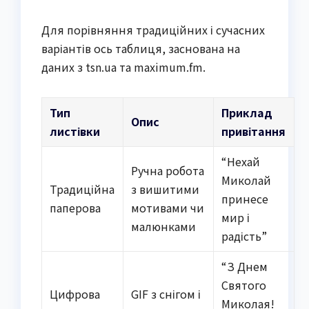
Для порівняння традиційних і сучасних
варіантів ось таблиця, заснована на
даних з tsn.ua та maximum.fm.
Тип
Приклад
Опис
листівки
привітання
“Нехай
Ручна робота
Миколай
Традиційна
з вишитими
принесе
паперова
мотивами чи
мир і
малюнками
радість”
“З Днем
Святого
Цифрова
GIF з снігом і
Миколая!