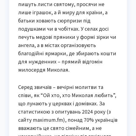
пишуть листи святому, просячи не
лише іграшок, а й миру для країни, а
батьки ховають сюрпризи під
подушками чи в чобітках. У селах досі
печуть медові пряники у формі зірки чи
ангела, а в містах організовують
благодійні ярмарки, де збирають кошти
для нужденних – прямий відгомін
милосердя Миколая.
Серед звичаїв – вечірні молитви та
співи, як “Ой хто, хто Миколая любить”,
що лунають у церквах і домівках. За
статистикою з опитувань 2024 року (з
сайту maximum.fm), понад 70% українців
вважають це свято сімейним, а не
комерційним, на відміну від західного