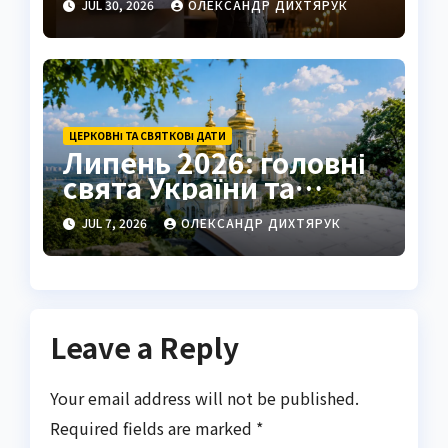
JUL 30, 2026
ОЛЕКСАНДР ДИХТЯРУК
ЦЕРКОВНІ ТА СВЯТКОВІ ДАТИ
Липень 2026: головні
свята України та
календар вихідних
JUL 7, 2026
ОЛЕКСАНДР ДИХТЯРУК
Leave a Reply
Your email address will not be published.
Required fields are marked
*