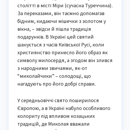
столітті в місті Міри (сучасна Туреччина).
За переказами, він таємно допомагав
бідним, кидаючи мішечки з золотом у
вікна, – звідси й пішла традиція
подарунків. В Україні цей святий
шанується з часів Київської Русі, коли
християнство принесло його образ як
символу милосердя, а згодом він злився
з народними звичаями, як-от
“миколайчики” – солодощі, що
нагадують про його добрі справи.
У середньовіччі свято поширилося
Європою, а в Україні набуло особливого
колориту під впливом козацьких
традицій, де Миколая вважали