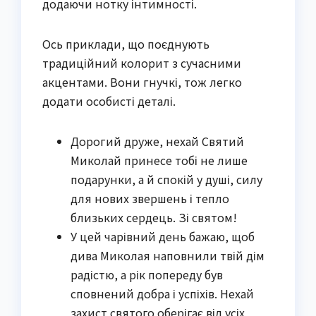
додаючи нотку інтимності.
Ось приклади, що поєднують
традиційний колорит з сучасними
акцентами. Вони гнучкі, тож легко
додати особисті деталі.
Дорогий друже, нехай Святий
Миколай принесе тобі не лише
подарунки, а й спокій у душі, силу
для нових звершень і тепло
близьких сердець. Зі святом!
У цей чарівний день бажаю, щоб
дива Миколая наповнили твій дім
радістю, а рік попереду був
сповнений добра і успіхів. Нехай
захист святого оберігає від усіх