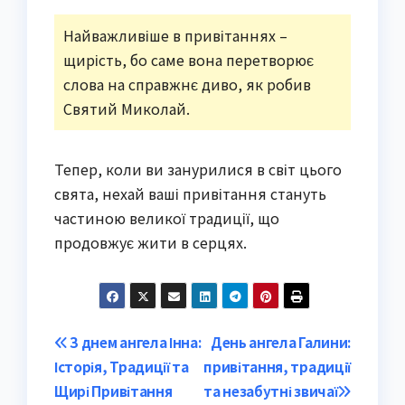
Найважливіше в привітаннях –
щирість, бо саме вона перетворює
слова на справжнє диво, як робив
Святий Миколай.
Тепер, коли ви занурилися в світ цього
свята, нехай ваші привітання стануть
частиною великої традиції, що
продовжує жити в серцях.
Post
З днем ангела Інна:
День ангела Галини:
Історія, Традиції та
привітання, традиції
navigation
Щирі Привітання
та незабутні звичаї