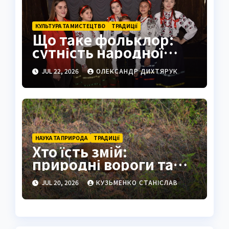
КУЛЬТУРА ТА МИСТЕЦТВО
ТРАДИЦІЇ
Що таке фольклор:
сутність народної
творчості
JUL 22, 2026
ОЛЕКСАНДР ДИХТЯРУК
НАУКА ТА ПРИРОДА
ТРАДИЦІЇ
Хто їсть змій:
природні вороги та
людські традиції
JUL 20, 2026
КУЗЬМЕНКО СТАНІСЛАВ