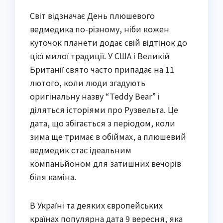
Світ відзначає День плюшевого
ведмедика по-різному, ніби кожен
куточок планети додає свій відтінок до
цієї милої традиції. У США і Великій
Британії свято часто припадає на 11
лютого, коли люди згадують
оригінальну назву “Teddy Bear” і
діляться історіями про Рузвельта. Це
дата, що збігається з періодом, коли
зима ще тримає в обіймах, а плюшевий
ведмедик стає ідеальним
компаньйоном для затишних вечорів
біля каміна.
В Україні та деяких європейських
країнах популярна дата 9 вересня, яка