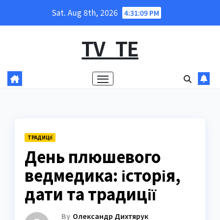
Skip
Sat. Aug 8th, 2026
4:31:10 PM
to
content
TV_TE
ТРАДИЦІЇ
День плюшевого
ведмедика: історія,
дати та традиції
By
Олександр Дихтярук