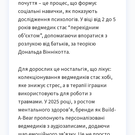
почуття – це процес, що формує
соціальні навички, як показують
дослідження психологів. У віці від 2 до 5
років ведмедик стає “перехідним
об’єктом”, допомагаючи впоратися з
розлукою від батьків, за теорією
Дональда Віннікотта.
Для дорослих це ностальгія, що лікує:
колекціонування ведмедиків стає хобі,
яке знижує стрес, а в терапії іграшки
використовують для роботи з
травмами. У 2025 році, з ростом
ментального здоров’я, бренди як Build-
A-Bear пропонують персоналізовані
ведмедиків з аудіозаписами, додаючи
шар емоційного зв’язку. Це не просто