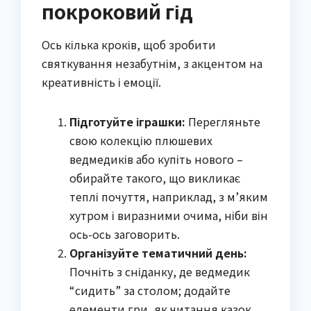
покроковий гід
Ось кілька кроків, щоб зробити
святкування незабутнім, з акцентом на
креативність і емоції.
Підготуйте іграшки:
Перегляньте
свою колекцію плюшевих
ведмедиків або купіть нового –
обирайте такого, що викликає
теплі почуття, наприклад, з м’яким
хутром і виразними очима, ніби він
ось-ось заговорить.
Організуйте тематичний день:
Почніть з сніданку, де ведмедик
“сидить” за столом; додайте
елементи гри, як читання казок