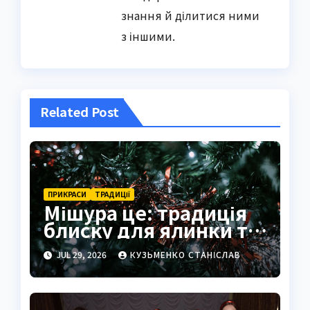
знання й ділитися ними
з іншими.
Related Post
ПРИКРАСИ
ТРАДИЦІЇ
Мішура це: традиція
блиску для ялинки та
свята
JUL 29, 2026
КУЗЬМЕНКО СТАНІСЛАВ