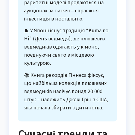
раритетні моделі продаються на
аукціонах за тисячі – справжня
інвестиція в ностальгію.
🧵 У Японії існує традиція “Kuma no
Hi” (День ведмедя), де плюшевих
ведмедиків одягають у кімоно,
поєднуючи свято з місцевою
культурою.
📚 Книга рекордів Гіннеса фіксує,
що найбільша колекція плюшевих
ведмедиків налічує понад 20 000
штук – належить Джекі Грін з США,
яка почала збирати з дитинства.
Сучасні тренди та