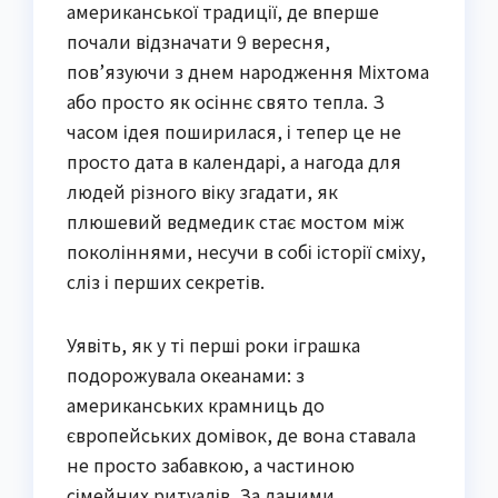
американської традиції, де вперше
почали відзначати 9 вересня,
пов’язуючи з днем народження Міхтома
або просто як осіннє свято тепла. З
часом ідея поширилася, і тепер це не
просто дата в календарі, а нагода для
людей різного віку згадати, як
плюшевий ведмедик стає мостом між
поколіннями, несучи в собі історії сміху,
сліз і перших секретів.
Уявіть, як у ті перші роки іграшка
подорожувала океанами: з
американських крамниць до
європейських домівок, де вона ставала
не просто забавкою, а частиною
сімейних ритуалів. За даними