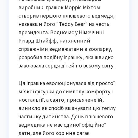
виробник іграшок Морріс Міхтом
створив першого плюшевого ведмедя,
назвавши його “Teddy Bear” на честь
президента. Водночас у Німеччині
Річард Штайфф, натхненний
справжніми ведмежатами в зоопарку,
розробив подібну іграшку, яка швидко
завоювала серця дітей по всьому світу.
Ця іграшка еволюціонувала від простої
м’якої фігурки до символу комфорту і
ностальгії, а свято, присвячене їй,
виникло як спосіб вшанувати цю теплу
частинку дитинства. День плюшевого
ведмедика не має єдиної офіційної
дати, але його коріння сягає