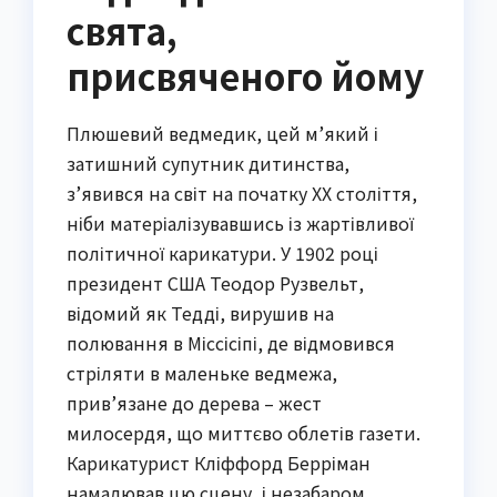
свята,
присвяченого йому
Плюшевий ведмедик, цей м’який і
затишний супутник дитинства,
з’явився на світ на початку XX століття,
ніби матеріалізувавшись із жартівливої
політичної карикатури. У 1902 році
президент США Теодор Рузвельт,
відомий як Тедді, вирушив на
полювання в Міссісіпі, де відмовився
стріляти в маленьке ведмежа,
прив’язане до дерева – жест
милосердя, що миттєво облетів газети.
Карикатурист Кліффорд Берріман
намалював цю сцену, і незабаром