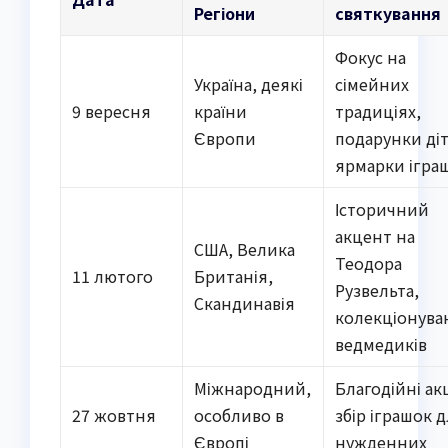
Регіони
святкування
Фокус на
Україна, деякі
сімейних
9 вересня
країни
традиціях,
Європи
подарунки ді
ярмарки ігра
Історичний
акцент на
США, Велика
Теодора
11 лютого
Британія,
Рузвельта,
Скандинавія
колекціонува
ведмедиків
Міжнародний,
Благодійні акц
27 жовтня
особливо в
збір іграшок 
Європі
нужденних