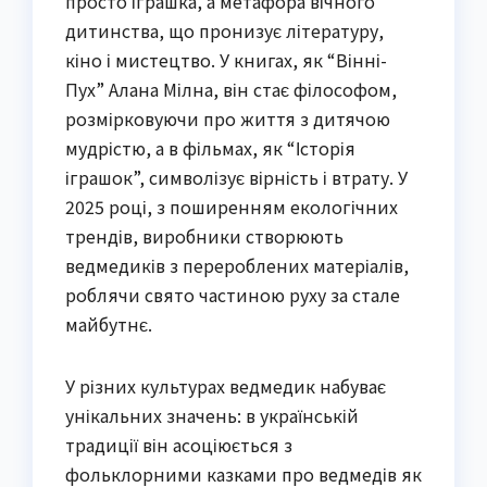
просто іграшка, а метафора вічного
дитинства, що пронизує літературу,
кіно і мистецтво. У книгах, як “Вінні-
Пух” Алана Мілна, він стає філософом,
розмірковуючи про життя з дитячою
мудрістю, а в фільмах, як “Історія
іграшок”, символізує вірність і втрату. У
2025 році, з поширенням екологічних
трендів, виробники створюють
ведмедиків з перероблених матеріалів,
роблячи свято частиною руху за стале
майбутнє.
У різних культурах ведмедик набуває
унікальних значень: в українській
традиції він асоціюється з
фольклорними казками про ведмедів як