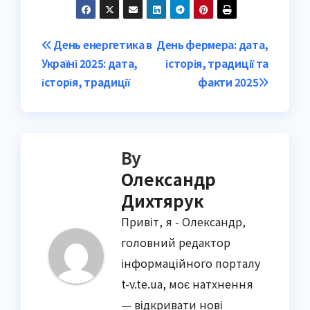
Post
День енергетика в
День фермера: дата,
Україні 2025: дата,
історія, традиції та
navigation
історія, традиції
факти 2025
By
Олександр
Дихтярук
Привіт, я - Олександр,
головний редактор
інформаційного порталу
t-v.te.ua, моє натхнення
— відкривати нові