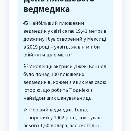
ведмедика
🧸 Найбільший плюшевий
ведмедик у світі сягає 19,41 метра в
довжину і був створений у Мексиці
в 2019 році – уявіть, як він міг би
обійняти ціле місто!
🐻 У колекції актриси Джекі Кеннеді
було понад 100 плюшевих
ведмедиків, кожен з яких мав свою
історію, що робить її однією з
найвідоміших шанувальниць.
🎉 Перший ведмедик Тедді,
створений у 1902 році, коштував
всього 1,50 долара, але сьогодні