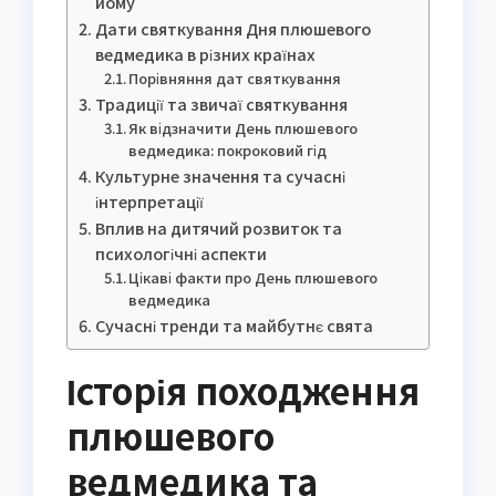
йому
Дати святкування Дня плюшевого
ведмедика в різних країнах
Порівняння дат святкування
Традиції та звичаї святкування
Як відзначити День плюшевого
ведмедика: покроковий гід
Культурне значення та сучасні
інтерпретації
Вплив на дитячий розвиток та
психологічні аспекти
Цікаві факти про День плюшевого
ведмедика
Сучасні тренди та майбутнє свята
Історія походження
плюшевого
ведмедика та