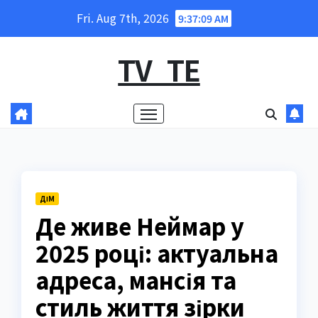
Skip
Fri. Aug 7th, 2026
9:37:11 AM
to
content
TV_TE
ДІМ
Де живе Неймар у
2025 році: актуальна
адреса, мансія та
стиль життя зірки