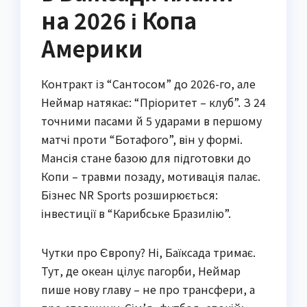
на 2026 і Копа
Америки
Контракт із “Сантосом” до 2026-го, але
Неймар натякає: “Пріоритет – клуб”. З 24
точними пасами й 5 ударами в першому
матчі проти “Ботафого”, він у формі.
Мансія стане базою для підготовки до
Копи – травми позаду, мотивація палає.
Бізнес NR Sports розширюється:
інвестиції в “Карибське Бразилію”.
Чутки про Європу? Ні, Баїксада тримає.
Тут, де океан цілує пагорби, Неймар
пише нову главу – не про трансфери, а