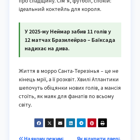
про спадщину. Сім’я, футбол, спокій:
ідеальний коктейль для короля.
У 2025-му Неймар забив 11 голів у
12 матчах Бразилейрао – Баїксада
надихає на дива.
Життя в морро Санта-Терезінья – це не
кінець мрії, а її розквіт. Хвилі Атлантики
шепочуть обіцянки нових голів, а мансія
стоїть, як маяк для фанатів по всьому
світу.
На якому режимі
Як відкрити двері,