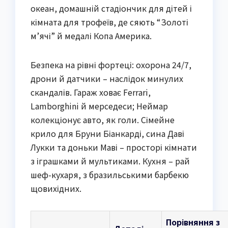
океан, домашній стадіончик для дітей і
кімната для трофеїв, де сяють “Золоті
м’ячі” й медалі Копа Америка.
Безпека на рівні фортеці: охорона 24/7,
дрони й датчики – наслідок минулих
скандалів. Гараж ховає Ferrari,
Lamborghini й мерседеси; Неймар
колекціонує авто, як голи. Сімейне
крило для Бруни Біанкарді, сина Даві
Лукки та доньки Маві – просторі кімнати
з іграшками й мультиками. Кухня – рай
шеф-кухаря, з бразильськими барбекю
щовихідних.
Порівняння з