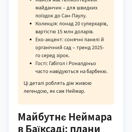
майданчик – для швидких
поїздок до Сан-Паулу.
Колекція: понад 20 суперкарів,
вартістю 15 млн доларів.
Еко-акцент: сонячні панелі й
органічний сад – тренд 2025-
го серед зірок.
Гості: Габігол і Роналдіньо
часто навідуються на барбекю.
Ці деталі роблять дім живою
легендою, як сам Неймар.
Майбутнє Неймара
в Баїксаді: плани