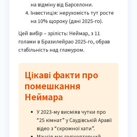
на відміну від Барселони.
Інвестиція: нерухомість тут росте
на 10% щороку (дані 2025-го).
Цей вибір – зрілість: Неймар, з 11
голами в Бразилейрао 2025-го, обрав
стабільність над гламуром.
Цікаві факти про
помешкання
Неймара
У 2023-му висміяв чутки про
“25 кімнат” у Саудівській Аравії
відео з “скромної хати”.
Мансія має гелікоптерний