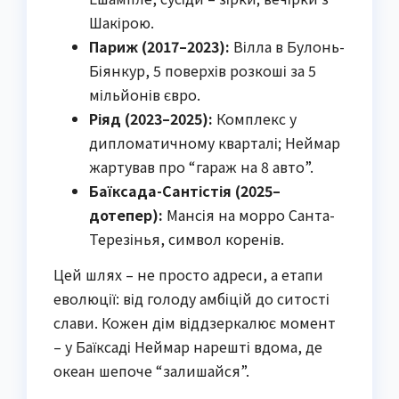
Шакірою.
Париж (2017–2023):
Вілла в Булонь-
Біянкур, 5 поверхів розкоші за 5
мільйонів євро.
Ріяд (2023–2025):
Комплекс у
дипломатичному кварталі; Неймар
жартував про “гараж на 8 авто”.
Баїксада-Сантістія (2025–
дотепер):
Мансія на морро Санта-
Терезінья, символ коренів.
Цей шлях – не просто адреси, а етапи
еволюції: від голоду амбіцій до ситості
слави. Кожен дім віддзеркалює момент
– у Баїксаді Неймар нарешті вдома, де
океан шепоче “залишайся”.