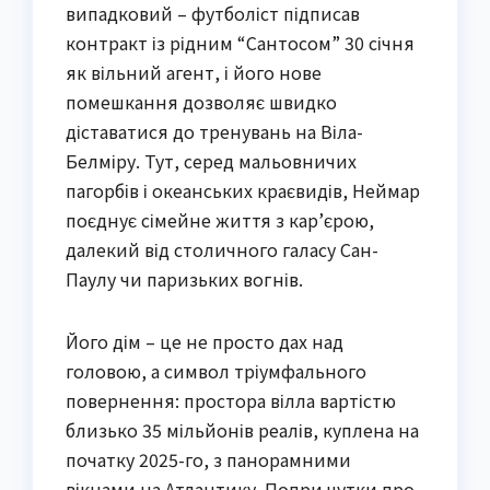
випадковий – футболіст підписав
контракт із рідним “Сантосом” 30 січня
як вільний агент, і його нове
помешкання дозволяє швидко
діставатися до тренувань на Віла-
Белміру. Тут, серед мальовничих
пагорбів і океанських краєвидів, Неймар
поєднує сімейне життя з кар’єрою,
далекий від столичного галасу Сан-
Паулу чи паризьких вогнів.
Його дім – це не просто дах над
головою, а символ тріумфального
повернення: простора вілла вартістю
близько 35 мільйонів реалів, куплена на
початку 2025-го, з панорамними
вікнами на Атлантику. Попри чутки про