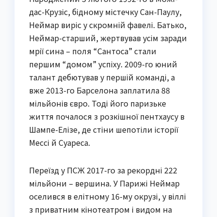
дас-Крузіс, бідному містечку Сан-Паулу,
Неймар виріс у скромній фавелі. Батько,
Неймар-старший, жертвував усім заради
мрії сина – поля “Сантоса” стали
першим “домом” успіху. 2009-го юний
талант дебютував у першій команді, а
вже 2013-го Барселона заплатила 88
мільйонів євро. Тоді його паризьке
життя почалося з розкішної пентхаусу в
Шампе-Елізе, де стіни шепотіли історії
Мессі й Суареса.
Переїзд у ПСЖ 2017-го за рекордні 222
мільйони – вершина. У Парижі Неймар
оселився в елітному 16-му окрузі, у віллі
з приватним кінотеатром і видом на