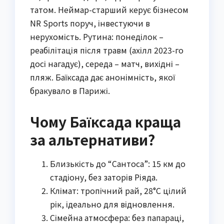
татом. Неймар-старший керує бізнесом
NR Sports поруч, інвестуючи в
нерухомість. Рутина: понеділок –
реабілітація після травм (ахілл 2023-го
досі нагадує), середа – матч, вихідні –
пляж. Баїксада дає анонімність, якої
бракувало в Парижі.
Чому Баїксада краща
за альтернативи?
Близькість до “Сантоса”: 15 км до
стадіону, без заторів Ріяда.
Клімат: тропічний рай, 28°C цілий
рік, ідеально для відновлення.
Сімейна атмосфера: без папараці,