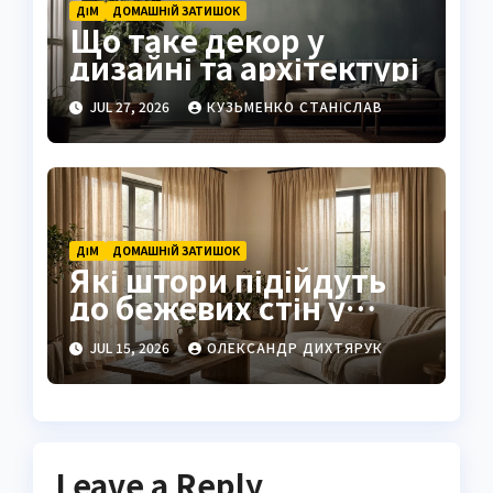
ДІМ
ДОМАШНІЙ ЗАТИШОК
Що таке декор у
дизайні та архітектурі
JUL 27, 2026
КУЗЬМЕНКО СТАНІСЛАВ
ДІМ
ДОМАШНІЙ ЗАТИШОК
Які штори підійдуть
до бежевих стін у
2026 році
JUL 15, 2026
ОЛЕКСАНДР ДИХТЯРУК
Leave a Reply