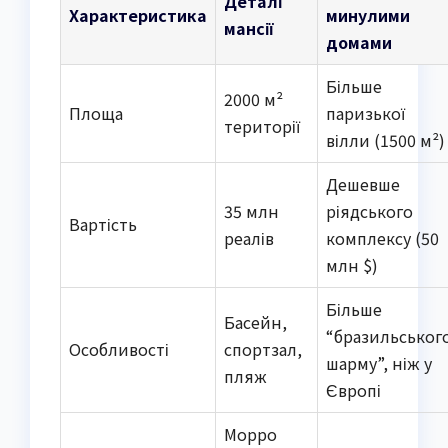
Деталі
Характеристика
минулими
мансії
домами
Більше
2000 м²
Площа
паризької
території
вілли (1500 м²)
Дешевше
35 млн
ріядського
Вартість
реалів
комплексу (50
млн $)
Більше
Басейн,
“бразильськог
Особливості
спортзал,
шарму”, ніж у
пляж
Європі
Морро