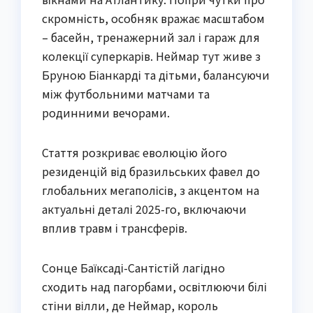
скромність, особняк вражає масштабом
– басейн, тренажерний зал і гараж для
колекції суперкарів. Неймар тут живе з
Бруною Біанкарді та дітьми, балансуючи
між футбольними матчами та
родинними вечорами.
Стаття розкриває еволюцію його
резиденцій від бразильських фавел до
глобальних мегаполісів, з акцентом на
актуальні деталі 2025-го, включаючи
вплив травм і трансферів.
Сонце Баїксаді-Сантістій лагідно
сходить над пагорбами, освітлюючи білі
стіни вілли, де Неймар, король