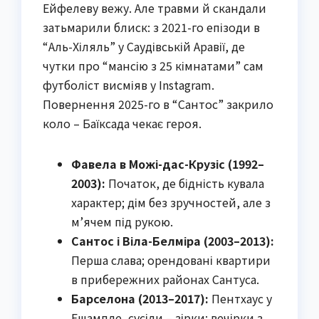
Ейфелеву вежу. Але травми й скандали
затьмарили блиск: з 2021-го епізоди в
“Аль-Хіляль” у Саудівській Аравії, де
чутки про “мансію з 25 кімнатами” сам
футболіст висміяв у Instagram.
Повернення 2025-го в “Сантос” закрило
коло – Баїксада чекає героя.
Фавела в Можі-дас-Крузіс (1992–
2003):
Початок, де бідність кувала
характер; дім без зручностей, але з
м’ячем під рукою.
Сантос і Віла-Белміра (2003–2013):
Перша слава; орендовані квартири
в прибережних районах Сантуса.
Барселона (2013–2017):
Пентхаус у
Ешампле, сусіди – зірки; вечірки з