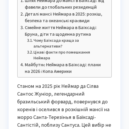
Шлях Неймара до мансії в Баїксаді: від
фавели до глобальних резиденцій
Деталі мансії Неймара в 2025: розкіш,
безпека та океанські краєвиди
Сімейне життя Неймара в Баїксаді:
Бруна, діти та щоденна рутина
Чому Баїксада краща за
альтернативи?
Цікаві факти про помешкання
Неймара
Майбутнє Неймара в Баїксаді: плани
на 2026 і Копа Америки
Станом на 2025 рік Неймар да Сілва
Сантос Жуніор, легендарний
бразильський форвард, повернувся до
коренів і оселився в розкішній мансії на
морро Санта-Терезінья в Баїксаді-
Сантістій, поблизу Сантуса. Цей вибір не