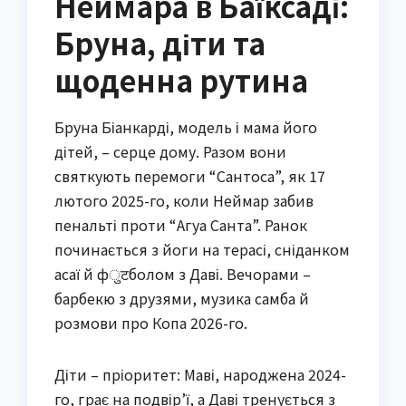
Неймара в Баїксаді:
Бруна, діти та
щоденна рутина
Бруна Біанкарді, модель і мама його
дітей, – серце дому. Разом вони
святкують перемоги “Сантоса”, як 17
лютого 2025-го, коли Неймар забив
пенальті проти “Агуа Санта”. Ранок
починається з йоги на терасі, сніданком
асаї й фुटболом з Даві. Вечорами –
барбекю з друзями, музика самба й
розмови про Копа 2026-го.
Діти – пріоритет: Маві, народжена 2024-
го, грає на подвір’ї, а Даві тренується з