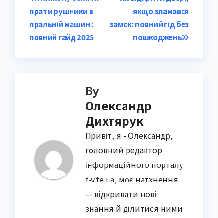
Post
прати рушники в
якщо зламався
navigation
пральній машині:
замок: повний гід без
повний гайд 2025
пошкоджень
By
Олександр
Дихтярук
Привіт, я - Олександр,
головний редактор
інформаційного порталу
t-v.te.ua, моє натхнення
— відкривати нові
знання й ділитися ними