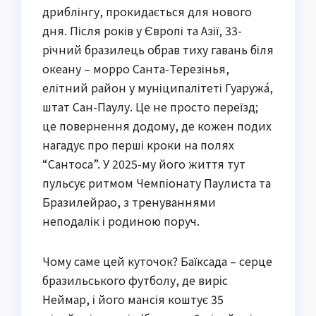
дриблінгу, прокидається для нового
дня. Після років у Європі та Азії, 33-
річний бразилець обрав тиху гавань біля
океану – морро Санта-Терезінья,
елітний район у муніципалітеті Гуаружá,
штат Сан-Паулу. Це не просто переїзд;
це повернення додому, де кожен подих
нагадує про перші кроки на полях
“Сантоса”. У 2025-му його життя тут
пульсує ритмом Чемпіонату Паулиста та
Бразилейрао, з тренуваннями
неподалік і родиною поруч.
Чому саме цей куточок? Баїксада – серце
бразильського футболу, де виріс
Неймар, і його мансія коштує 35