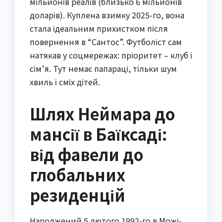
мільйонів реалів (близько 6 мільйонів
доларів). Куплена взимку 2025-го, вона
стала ідеальним прихистком після
повернення в “Сантос”. Футболіст сам
натякав у соцмережах: пріоритет – клуб і
сім’я. Тут немає папараці, тільки шум
хвиль і сміх дітей.
Шлях Неймара до
мансії в Баїксаді:
від фавели до
глобальних
резиденцій
Народжений 5 лютого 1992-го в Можі-