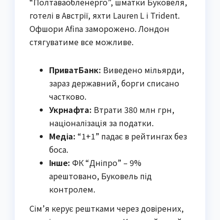
“Полтаваобленерго”, шматки Буковеля,
готелі в Австрії, яхти Lauren L і Trident.
Офшори Afina заморожено. Лондон
стягуватиме все можливе.
ПриватБанк:
Виведено мільярди,
зараз державний, борги списано
частково.
Укрнафта:
Втрати 380 млн грн,
націоналізація за податки.
Медіа:
“1+1” падає в рейтингах без
боса.
Інше:
ФК “Дніпро” – 9%
арештовано, Буковель під
контролем.
Сім’я керує рештками через довірених,