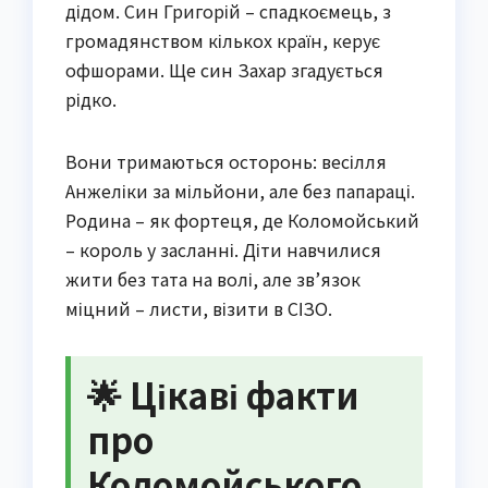
дідом. Син Григорій – спадкоємець, з
громадянством кількох країн, керує
офшорами. Ще син Захар згадується
рідко.
Вони тримаються осторонь: весілля
Анжеліки за мільйони, але без папараці.
Родина – як фортеця, де Коломойський
– король у засланні. Діти навчилися
жити без тата на волі, але зв’язок
міцний – листи, візити в СІЗО.
🌟 Цікаві факти
про
Коломойського