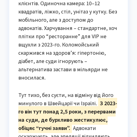
клієнтів. Одиночна камера: 10–12
квадратів, ліжко, стіл, унітаз у кутку. Без
мобільного, але з доступом до
адвокатів. Харчування – стандартне, хоч
плітки про “ресторанне” для VIP не
вщухли з 2023-го. Коломойський
скаржився на здоров’я: гіпертонію,
діабет, але суди ігнорують –
альтернатива застави в мільярди не
вносилася.
Тут тихо, без суєти, на відміну від його
минулого в Швейцарії чи Ізраїлі.
З 2023-
го він тут понад 2,5 роки, з перервами
на суди, де бурхливо жестикулює,
обіцяє “гучні заяви”.
Адвокати
оскаржують, але апеляції відхиляють.