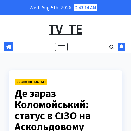
Skip
Wed. Aug 5th, 2026
2:43:15 AM
to
content
TV_TE
ВИЗНАЧНІ ПОСТАТІ
Де зараз
Коломойський:
статус в СІЗО на
Аскольдовому