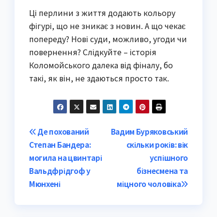
Ці перлини з життя додають кольору
фігурі, що не зникає з новин. А що чекає
попереду? Нові суди, можливо, угоди чи
повернення? Слідкуйте – історія
Коломойського далека від фіналу, бо
такі, як він, не здаються просто так.
Post
Де похований
Вадим Буряковський
Степан Бандера:
скільки років: вік
navigation
могила на цвинтарі
успішного
Вальдфрідгоф у
бізнесмена та
Мюнхені
міцного чоловіка