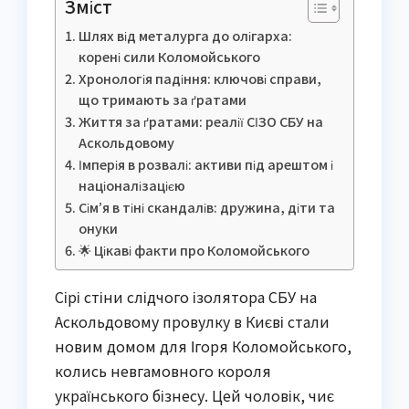
Зміст
Шлях від металурга до олігарха:
корені сили Коломойського
Хронологія падіння: ключові справи,
що тримають за ґратами
Життя за ґратами: реалії СІЗО СБУ на
Аскольдовому
Імперія в розвалі: активи під арештом і
націоналізацією
Сім’я в тіні скандалів: дружина, діти та
онуки
🌟 Цікаві факти про Коломойського
Сірі стіни слідчого ізолятора СБУ на
Аскольдовому провулку в Києві стали
новим домом для Ігоря Коломойського,
колись невгамовного короля
українського бізнесу. Цей чоловік, чиє