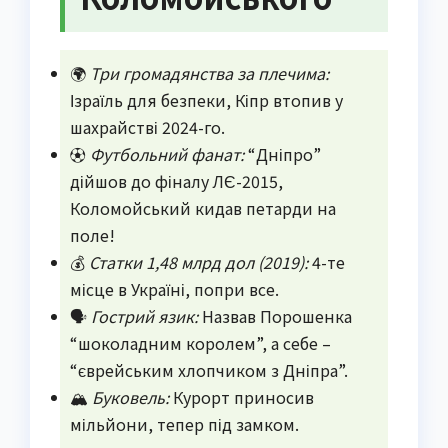
🌍
Три громадянства за плечима:
Ізраїль для безпеки, Кіпр втопив у
шахрайстві 2024-го.
⚽
Футбольний фанат:
“Дніпро”
дійшов до фіналу ЛЄ-2015,
Коломойський кидав петарди на
поле!
💰
Статки 1,48 млрд дол (2019):
4-те
місце в Україні, попри все.
🗣️
Гострий язик:
Назвав Порошенка
“шоколадним королем”, а себе –
“єврейським хлопчиком з Дніпра”.
🏔️
Буковель:
Курорт приносив
мільйони, тепер під замком.