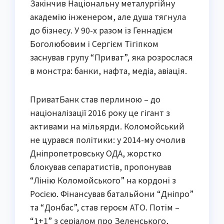
Закінчив Національну металургійну
академію інженером, але душа тягнула
до бізнесу. У 90-х разом із Геннадієм
Боголюбовим і Сергієм Тігіпком
заснував групу “Приват”, яка розрослася
в монстра: банки, нафта, медіа, авіація.
ПриватБанк став перлиною – до
націоналізації 2016 року це гігант з
активами на мільярди. Коломойський
не цурався політики: у 2014-му очолив
Дніпропетровську ОДА, жорстко
блокував сепаратистів, пропонував
“Лінію Коломойського” на кордоні з
Росією. Фінансував батальйони “Дніпро”
та “Донбас”, став героєм АТО. Потім –
“1+1” з серіалом про Зеленського,