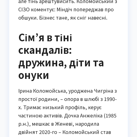
але тінь арештувисить. Коломойський з
СІЗО коментує: Міндіч попереджав про
обшуки. Бізнес тане, як сніг навесні.
Сім’я в тіні
скандалів:
дружина, діти та
онуки
Ірина Коломойська, уроджена Чигріна з
простої родини, – опора в шлюбі з 1990-
х. Тримає низький профіль, керує
частиною активів. Дочка Анжеліка (1985
р.н.), мешкає в Женеві, народила
двійнят 2020-го – Коломойський став