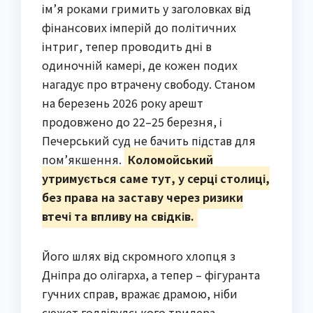
ім’я роками гримить у заголовках від
фінансових імперій до політичних
інтриг, тепер проводить дні в
одиночній камері, де кожен подих
нагадує про втрачену свободу. Станом
на березень 2026 року арешт
продовжено до 22–25 березня, і
Печерський суд не бачить підстав для
пом’якшення.
Коломойський
утримується саме тут, у серці столиці,
без права на заставу через ризики
втечі та впливу на свідків.
Його шлях від скромного хлопця з
Дніпра до олігарха, а тепер – фігуранта
гучних справ, вражає драмою, ніби
сюжет голлівудського трилера.