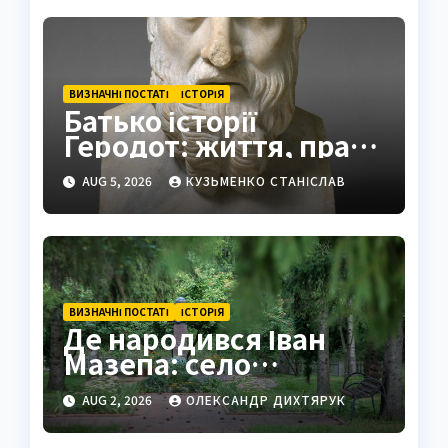
ВИЗНАЧНІ ПОСТАТІ
ІСТОРІЯ
Батько історії
Геродот: життя, праці
та спадщина
AUG 5, 2026
КУЗЬМЕНКО СТАНІСЛАВ
ВИЗНАЧНІ ПОСТАТІ
ІСТОРІЯ
Де народився Іван
Мазепа: село
Мазепинці та корені
AUG 2, 2026
ОЛЕКСАНДР ДИХТЯРУК
легендарного
гетьмана