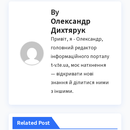
By
Олександр
Дихтярук
Привіт, я - Олександр,
головний редактор
інформаційного порталу
t-v.te.ua, моє натхнення
— відкривати нові
знання й ділитися ними
з іншими.
Related Post