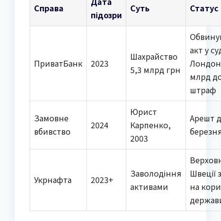
Дата
Справа
Суть
Статус 
підозри
Обвину
акт у суд
Шахрайство
ПриватБанк
2023
Лондон 
5,3 млрд грн
млрд д
штраф
Юрист
Замовне
Арешт д
2024
Карпенко,
вбивство
березня
2003
Верхов
Заволодіння
Швеції 
Укрнафта
2023+
активами
на кори
держави