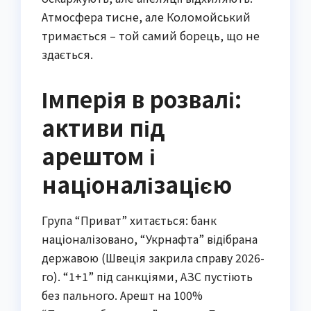
Атмосфера тисне, але Коломойський
тримається – той самий борець, що не
здається.
Імперія в розвалі:
активи під
арештом і
націоналізацією
Група “Приват” хитається: банк
націоналізовано, “Укрнафта” відібрана
державою (Швеція закрила справу 2026-
го). “1+1” під санкціями, АЗС пустіють
без пального. Арешт на 100%