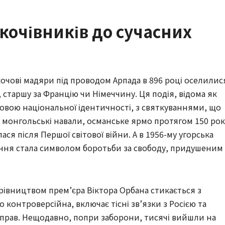
д кочівників до сучасних
 кочові мадяри під проводом Арпада в 896 році оселилис
 старшу за Францію чи Німеччину. Ця подія, відома як
овою національної ідентичності, з святкуваннями, що
а монгольські навали, османське ярмо протягом 150 рок
ася після Першої світової війни. А в 1956-му угорська
ння стала символом боротьби за свободу, придушеним
керівництвом прем’єра Віктора Орбана стикається з
 контроверсійна, включає тісні зв’язки з Росією та
Т-прав. Нещодавно, попри заборони, тисячі вийшли на