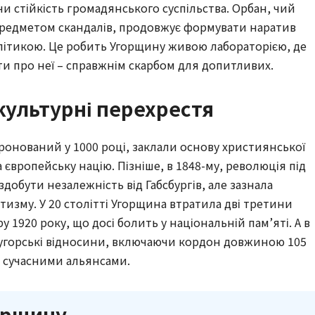
и стійкість громадянського суспільства. Орбан, чий
предметом скандалів, продовжує формувати наратив
політикою. Це робить Угорщину живою лабораторією, де
ти про неї – справжнім скарбом для допитливих.
 культурні перехрестя
оронований у 1000 році, заклали основу християнської
європейську націю. Пізніше, в 1848-му, революція під
обути незалежність від Габсбургів, але зазнала
изму. У 20 столітті Угорщина втратила дві третини
у 1920 року, що досі болить у національній пам’яті. А в
о-угорські відносини, включаючи кордон довжиною 105
а сучасними альянсами.
горщину