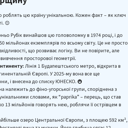
о роблять цю країну унікальною. Кожен факт – як ключ
і. 😊
ньо Рубік винайшов цю головоломку в 1974 році, і до
50 мільйонах екземплярів по всьому світу. Це не просто
ахідливості, що розвиває логіку. Ви не повірите, але
я вивчення просторової геометрії.
нтиненту:
Лінія 1 Будапештського метро, відкрита в
тинентальній Європі. У 2025-му вона все ще
ни, і внесена до списку ЮНЕСКО. 🚇
а належить до фіно-угорської групи, споріднена з
унікальними словами, як “paprika” – перець, що став
о 13 мільйонів говорять нею, роблячи її острівцем в
йбільше озеро Центральної Європи, з площею 592 км²,
фестивалі вина та музики. Його глибина сягає 12