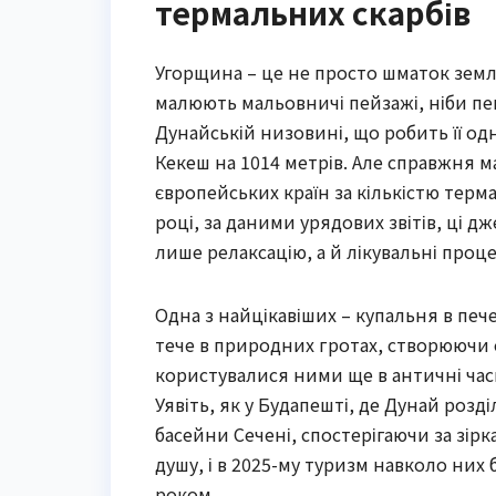
термальних скарбів
Угорщина – це не просто шматок землі
малюють мальовничі пейзажі, ніби пе
Дунайській низовині, що робить її од
Кекеш на 1014 метрів. Але справжня м
європейських країн за кількістю терм
році, за даними урядових звітів, ці
лише релаксацію, а й лікувальні проц
Одна з найцікавіших – купальня в печ
тече в природних гротах, створюючи 
користувалися ними ще в античні часи
Уявіть, як у Будапешті, де Дунай розді
басейни Сечені, спостерігаючи за зірк
душу, і в 2025-му туризм навколо них
роком.