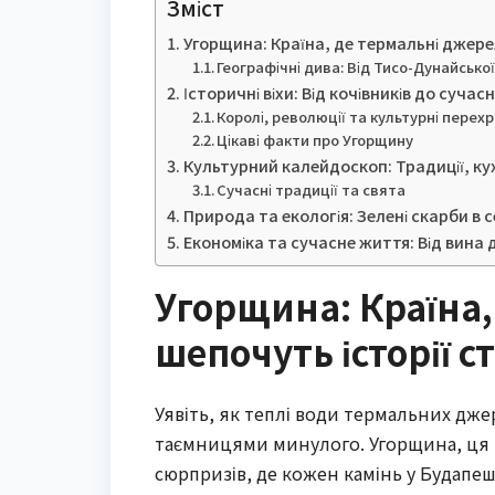
Зміст
Угорщина: Країна, де термальні джерел
Географічні дива: Від Тисо-Дунайсько
Історичні віхи: Від кочівників до сучас
Королі, революції та культурні перех
Цікаві факти про Угорщину
Культурний калейдоскоп: Традиції, ку
Сучасні традиції та свята
Природа та екологія: Зелені скарби в 
Економіка та сучасне життя: Від вина 
Угорщина: Країна,
шепочуть історії с
Уявіть, як теплі води термальних джер
таємницями минулого. Угорщина, ця п
сюрпризів, де кожен камінь у Будапеш