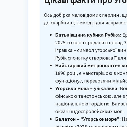
Ось добірка маловідомих перлин, щ
до скарбниці, з емодзі для яскравост
Батьківщина кубика Рубіка:
Ер
2025-го вона продана в понад 3
іграшка – символ угорської вин
Рубік спочатку створював її дл
Найстаріший метрополітен ко
1896 році, є найстарішою в кон
функціонує, перевозячи мільйо
Угорська мова – унікальна:
Вон
фінською та естонською, але з 
національною гордістю. Близьк
океані індоєвропейських мов.
Балатон – “Угорське море”:
На
де влітку 2025-го проводяться 