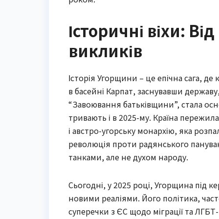
Історичні віхи: Ві
викликів
Історія Угорщини – це епічна сага, де
в басейні Карпат, заснувавши державу,
“Завоювання батьківщини”, стала осн
тривають і в 2025-му. Країна пережил
і австро-угорську монархію, яка розпал
революція проти радянського панува
танками, але не духом народу.
Сьогодні, у 2025 році, Угорщина під 
новими реаліями. Його політика, часто
суперечки з ЄС щодо міграції та ЛГБ