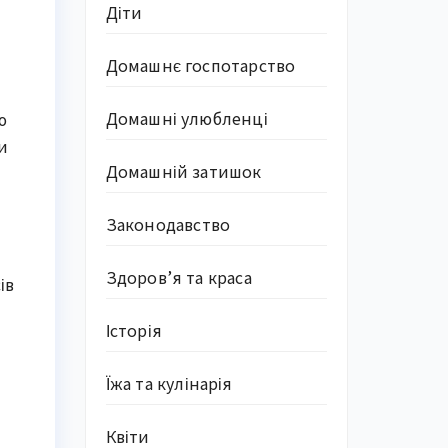
Діти
Домашнє госпотарство
Домашні улюбленці
ю
и
Домашній затишок
Законодавство
Здоров’я та краса
ів
Історія
Їжа та кулінарія
Квіти