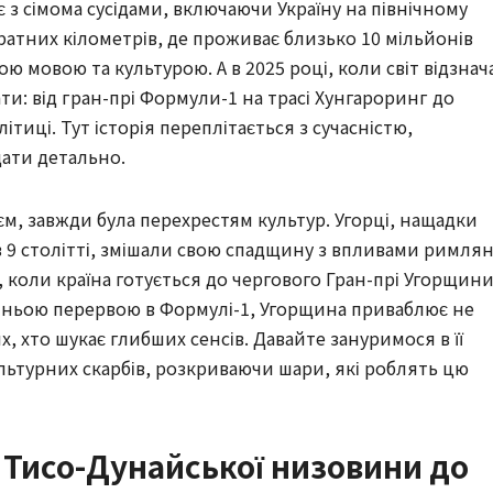
 з сімома сусідами, включаючи Україну на північному
дратних кілометрів, де проживає близько 10 мільйонів
ю мовою та культурою. А в 2025 році, коли світ відзнач
ти: від гран-прі Формули-1 на трасі Хунгароринг до
літиці. Тут історія переплітається з сучасністю,
дати детально.
м, завжди була перехрестям культур. Угорці, нащадки
в 9 столітті, змішали свою спадщину з впливами римлян
му, коли країна готується до чергового Гран-прі Угорщини
тньою перервою в Формулі-1, Угорщина приваблює не
, хто шукає глибших сенсів. Давайте зануримося в її
льтурних скарбів, розкриваючи шари, які роблять цю
д Тисо-Дунайської низовини до