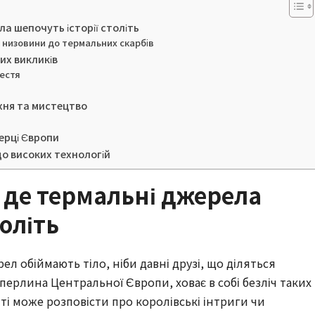
а шепочуть історії століть
ї низовини до термальних скарбів
них викликів
рестя
хня та мистецтво
серці Європи
до високих технологій
 де термальні джерела
толіть
ел обіймають тіло, ніби давні друзі, що діляться
ерлина Центральної Європи, ховає в собі безліч таких
ті може розповісти про королівські інтриги чи