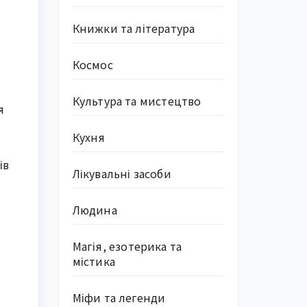
Книжки та література
Космос
Культура та мистецтво
я
Кухня
ів
Лікувальні засоби
Людина
Магія, езотерика та
містика
Міфи та легенди