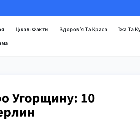
ія
Цікаві Факти
Здоров’я Та Краса
Їжа Та К
ама
ро Угорщину: 10
ерлин