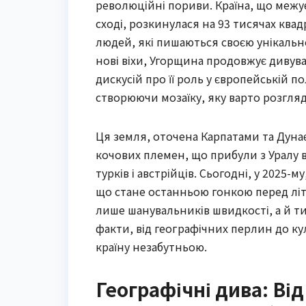
революційні пориви. Країна, що межує
сході, розкинулася на 93 тисячах ква
людей, які пишаються своєю унікально
нові віхи, Угорщина продовжує дивува
дискусій про її роль у європейській по
створюючи мозаїку, яку варто розгля
Ця земля, оточена Карпатами та Дунає
кочових племен, що прибули з Уралу 
турків і австрійців. Сьогодні, у 2025-
що стане останньою гонкою перед лі
лише шанувальників швидкості, а й тих
факти, від географічних перлин до ку
країну незабутньою.
Географічні дива: Ві