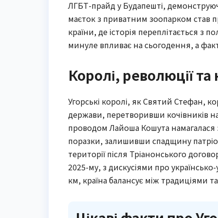
ЛГБТ-прайд у Будапешті, демонструюч
маєток з приватним зоопарком став 
країни, де історія переплітається з 
минуле впливає на сьогодення, а фак
Королі, революції та
Угорські королі, як Святий Стефан, к
держави, перетворивши кочівників на 
проводом Лайоша Кошута намагалася зд
поразки, залишивши спадщину патріот
території після Тріанонського договор
2025-му, з дискусіями про українськ
км, країна балансує між традиціями т
Цікаві факти про У