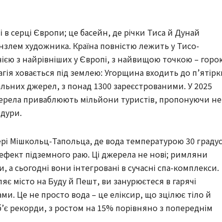
 в серці Європи; це басейн, де річки Тиса й Дунай
нзлем художника. Країна повністю лежить у Тисо-
нією з найрівніших у Європі, з найвищою точкою – горо
агія ховається під землею: Угорщина входить до п’ятірк
альних джерел, з понад 1300 зареєстрованими. У 2025
 джерела приваблюють мільйони туристів, пропонуючи не
едури.
ері Мішкольц-Тапольца, де вода температурою 30 градус
ефект підземного раю. Ці джерела не нові; римляни
, а сьогодні вони інтегровані в сучасні спа-комплекси.
ляє місто на Буду й Пешт, ви занурюєтеся в гарячі
ами. Це не просто вода – це еліксир, що зцілює тіло й
 б’є рекорди, з ростом на 15% порівняно з попереднім