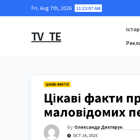
Skip
Fri. Aug 7th, 2026
11:23:08 AM
to
content
Істор
TV_TE
Рекл
ЦІКАВІ ФАКТИ
Цікаві факти п
маловідомих п
By
Олександр Дихтярук
OCT 14, 2025