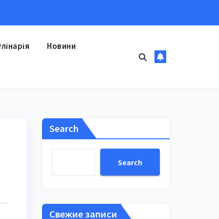
улінарія
Новини
Search
Search
Свежие записи