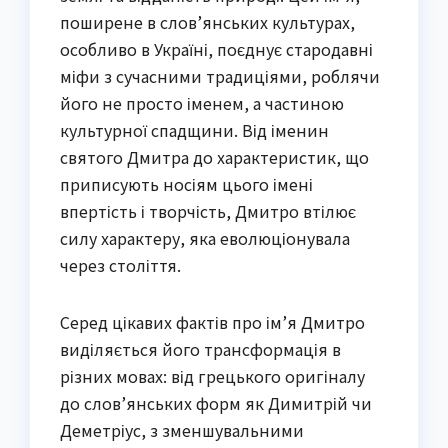
поширене в слов’янських культурах,
особливо в Україні, поєднує стародавні
міфи з сучасними традиціями, роблячи
його не просто іменем, а частиною
культурної спадщини. Від іменин
святого Дмитра до характеристик, що
приписують носіям цього імені
впертість і творчість, Дмитро втілює
силу характеру, яка еволюціонувала
через століття.
Серед цікавих фактів про ім’я Дмитро
виділяється його трансформація в
різних мовах: від грецького оригіналу
до слов’янських форм як Димитрій чи
Деметріус, з зменшувальними