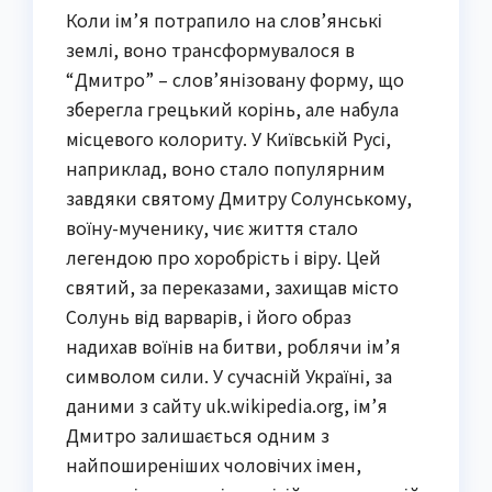
Коли ім’я потрапило на слов’янські
землі, воно трансформувалося в
“Дмитро” – слов’янізовану форму, що
зберегла грецький корінь, але набула
місцевого колориту. У Київській Русі,
наприклад, воно стало популярним
завдяки святому Дмитру Солунському,
воїну-мученику, чиє життя стало
легендою про хоробрість і віру. Цей
святий, за переказами, захищав місто
Солунь від варварів, і його образ
надихав воїнів на битви, роблячи ім’я
символом сили. У сучасній Україні, за
даними з сайту uk.wikipedia.org, ім’я
Дмитро залишається одним з
найпоширеніших чоловічих імен,