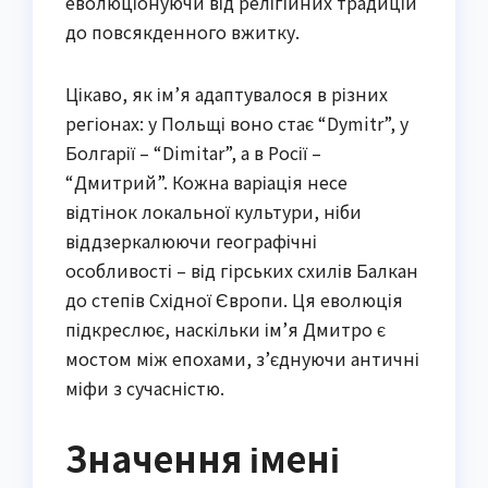
еволюціонуючи від релігійних традицій
до повсякденного вжитку.
Цікаво, як ім’я адаптувалося в різних
регіонах: у Польщі воно стає “Dymitr”, у
Болгарії – “Dimitar”, а в Росії –
“Дмитрий”. Кожна варіація несе
відтінок локальної культури, ніби
віддзеркалюючи географічні
особливості – від гірських схилів Балкан
до степів Східної Європи. Ця еволюція
підкреслює, наскільки ім’я Дмитро є
мостом між епохами, з’єднуючи античні
міфи з сучасністю.
Значення імені