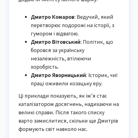
Дмитро Комаров
: Ведучий, який
перетворює подорожі на історії, з
гумором і відвагою.
Дмитро Вітовський
: Політик, що
боровся за українську
незалежність, втілюючи
хоробрість.
Дмитро Яворницький
: Історик, чиї
праці оживили козацьку еру.
Ці приклади показують, як ім’я стає
каталізатором досягнень, надихаючи на
великі справи. Після такого списку
варто замислитися, скільки ще Дмитрів
формують світ навколо нас.