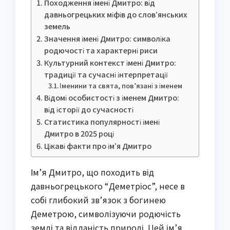
Походження імені Дмитро: від
давньогрецьких міфів до слов’янських
земель
Значення імені Дмитро: символіка
родючості та характерні риси
Культурний контекст імені Дмитро:
традиції та сучасні інтерпретації
Іменини та свята, пов’язані з іменем
Відомі особистості з іменем Дмитро:
від історії до сучасності
Статистика популярності імені
Дмитро в 2025 році
Цікаві факти про ім’я Дмитро
Ім’я Дмитро, що походить від
давньогрецького “Деметріос”, несе в
собі глибокий зв’язок з богинею
Деметрою, символізуючи родючість
землі та відданість природі. Цей ім’я,