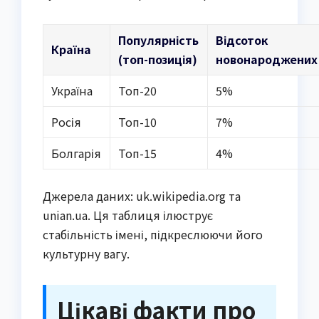
Популярність
Відсоток
Країна
(топ-позиція)
новонароджених
Україна
Топ-20
5%
Росія
Топ-10
7%
Болгарія
Топ-15
4%
Джерела даних: uk.wikipedia.org та
unian.ua. Ця таблиця ілюструє
стабільність імені, підкреслюючи його
культурну вагу.
Цікаві факти про