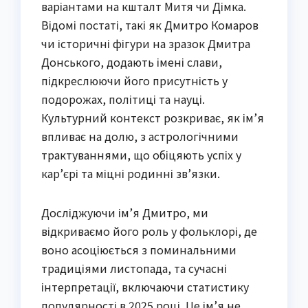
варіантами на кшталт Митя чи Дімка.
Відомі постаті, такі як Дмитро Комаров
чи історичні фігури на зразок Дмитра
Донського, додають імені слави,
підкреслюючи його присутність у
подорожах, політиці та науці.
Культурний контекст розкриває, як ім’я
впливає на долю, з астрологічними
трактуваннями, що обіцяють успіх у
кар’єрі та міцні родинні зв’язки.
Досліджуючи ім’я Дмитро, ми
відкриваємо його роль у фольклорі, де
воно асоціюється з поминальними
традиціями листопада, та сучасні
інтерпретації, включаючи статистику
популярності в 2025 році. Це ім’я не