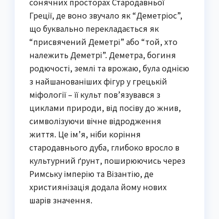
сонячних просторах Стародавньої
Греції, де воно звучало як “Деметріос”,
що буквально перекладається як
“присвячений Деметрі” або “той, хто
належить Деметрі”. Деметра, богиня
родючості, землі та врожаю, була однією
з найшанованіших фігур у грецькій
міфології – її культ пов’язувався з
циклами природи, від посіву до жнив,
символізуючи вічне відродження
життя. Це ім’я, ніби коріння
стародавнього дуба, глибоко вросло в
культурний ґрунт, поширюючись через
Римську імперію та Візантію, де
християнізація додала йому нових
шарів значення.