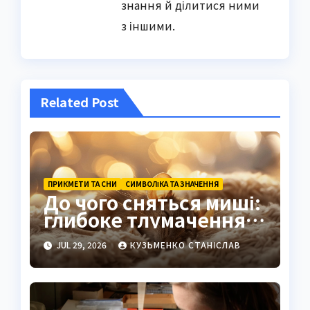
знання й ділитися ними
з іншими.
Related Post
ПРИКМЕТИ ТА СНИ
СИМВОЛІКА ТА ЗНАЧЕННЯ
До чого сняться миші:
глибоке тлумачення
символів і прихованих
JUL 29, 2026
КУЗЬМЕНКО СТАНІСЛАВ
значень