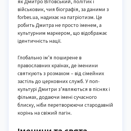
як Дмитро Вітовський, політик і
військовик, чия біографія, за даними з
forbes.ua, надихає на патріотизм. Це
робить Дмитра не просто іменем, а
культурним маркером, що відображає
ідентичність нації.
Глобально ім’я поширене в
православних країнах, де іменини
святкують з розмахом – від сімейних
застіль до церковних служб. У поп-
культурі Дмитри з’являються в піснях і
фільмах, додаючи імені сучасного
блиску, ніби перетворюючи стародавній
корінь на свіжий пагін.
Іменини та свята,