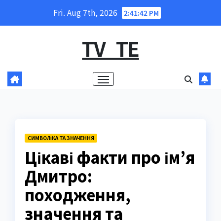
Skip
Fri. Aug 7th, 2026
2:41:43 PM
to
content
TV_TE
СИМВОЛІКА ТА ЗНАЧЕННЯ
Цікаві факти про ім’я
Дмитро:
походження,
значення та