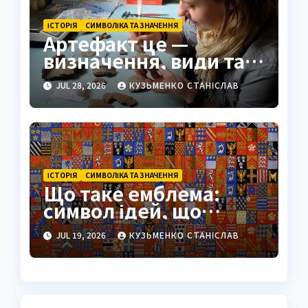
ІСТОРІЯ
СИМВОЛІКА ТА ЗНАЧЕННЯ
Артефакт це —
визначення, види та
значення
JUL 28, 2026
КУЗЬМЕНКО СТАНІСЛАВ
ІСТОРІЯ
СИМВОЛІКА ТА ЗНАЧЕННЯ
Що таке емблема:
символ ідей, що
переживає століття
JUL 19, 2026
КУЗЬМЕНКО СТАНІСЛАВ