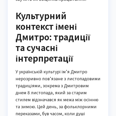
Культурний
контекст імені
Дмитро: традиції
та сучасні
інтерпретації
У українській культурі ім’я Дмитро
нерозривно пов’язане з листопадовими
традиціями, зокрема з Дмитровим
днем 8 листопада, який за старим
стилем відзначався як межа між осінню
та зимою. Цей день, за фольклорними
переказами, був часом, коли душі