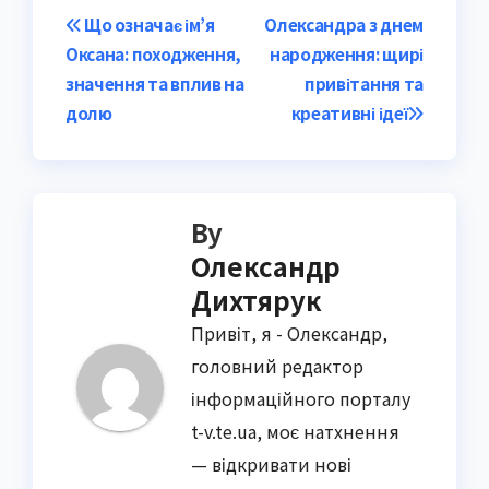
Post
Що означає ім’я
Олександра з днем
Оксана: походження,
народження: щирі
navigation
значення та вплив на
привітання та
долю
креативні ідеї
By
Олександр
Дихтярук
Привіт, я - Олександр,
головний редактор
інформаційного порталу
t-v.te.ua, моє натхнення
— відкривати нові