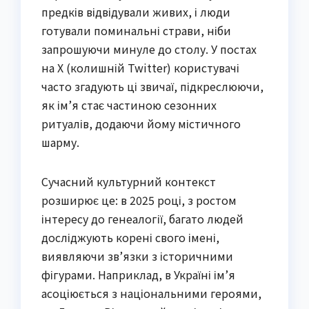
предків відвідували живих, і люди
готували поминальні страви, ніби
запрошуючи минуле до столу. У постах
на X (колишній Twitter) користувачі
часто згадують ці звичаї, підкреслюючи,
як ім’я стає частиною сезонних
ритуалів, додаючи йому містичного
шарму.
Сучасний культурний контекст
розширює це: в 2025 році, з ростом
інтересу до генеалогії, багато людей
досліджують корені свого імені,
виявляючи зв’язки з історичними
фігурами. Наприклад, в Україні ім’я
асоціюється з національними героями,