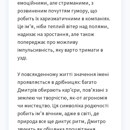
емоційними, але стриманими, з
розвиненим почуттям гумору, що
робить їх харизматичними в компаніях.
Це ім’я, ніби теплий вітер над полями,
надихає на зростання, але також
попереджає про можливу
імпульсивність, яку варто тримати в
узді.
У повсякденному житті значення імені
проявляється в дрібницях: багато
Дмитрів обирають кар’єри, пов’язані з
землею чи творчістю, як-от агрономія
чи мистецтво. Ця символіка родючості
робить ім’я вічним, адже в світі, де
природа все ще диктує ритм, Дмитро
звучить як обіцянка процвітання.