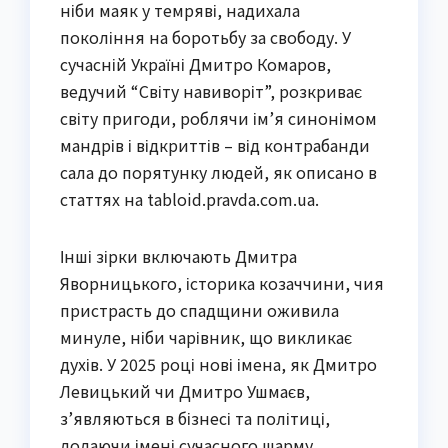
ніби маяк у темряві, надихала
покоління на боротьбу за свободу. У
сучасній Україні Дмитро Комаров,
ведучий “Світу навиворіт”, розкриває
світу пригоди, роблячи ім’я синонімом
мандрів і відкриттів – від контрабанди
сала до порятунку людей, як описано в
статтях на tabloid.pravda.com.ua.
Інші зірки включають Дмитра
Яворницького, історика козаччини, чия
пристрасть до спадщини оживила
минуле, ніби чарівник, що викликає
духів. У 2025 році нові імена, як Дмитро
Левицький чи Дмитро Ушмаєв,
з’являються в бізнесі та політиці,
додаючи імені сучасного шарму.