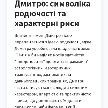
Дмитро: символіка
родючості та
характерні риси
Значення імені Дмитро тісно
переплітається з ідеєю родючості, адже
Деметра уособлювала плодючість землі,
і її ім’я ніби наділяє носіїв здатністю
“плодоносити” ідеями та справами. У
астрологічних і езотеричних
трактуваннях, заснованих на
давньогрецьких традиціях, Дмитри
часто описуються як люди з сильним
характером, впертістю та практичністю
– риси, що допомагають їм долати
перешкоди, ніби фермер, який