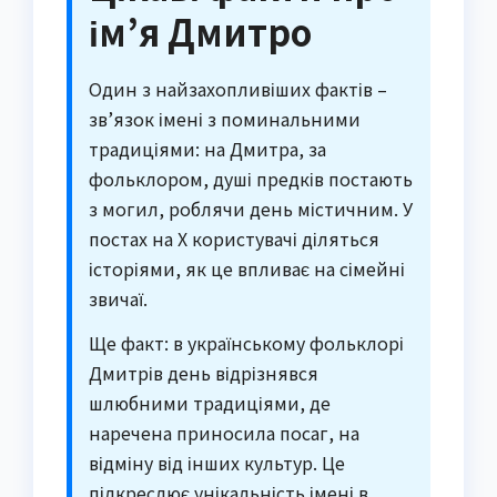
ім’я Дмитро
Один з найзахопливіших фактів –
зв’язок імені з поминальними
традиціями: на Дмитра, за
фольклором, душі предків постають
з могил, роблячи день містичним. У
постах на X користувачі діляться
історіями, як це впливає на сімейні
звичаї.
Ще факт: в українському фольклорі
Дмитрів день відрізнявся
шлюбними традиціями, де
наречена приносила посаг, на
відміну від інших культур. Це
підкреслює унікальність імені в