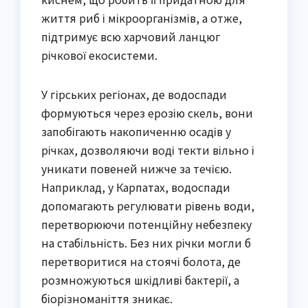
життя риб і мікроорганізмів, а отже,
підтримує всю харчовий ланцюг
річкової екосистеми.
У гірських регіонах, де водоспади
формуються через ерозію скель, вони
запобігають накопиченню осадів у
річках, дозволяючи воді текти вільно і
уникати повеней нижче за течією.
Наприклад, у Карпатах, водоспади
допомагають регулювати рівень води,
перетворюючи потенційну небезпеку
на стабільність. Без них річки могли б
перетворитися на стоячі болота, де
розмножуються шкідливі бактерії, а
біорізноманіття зникає.