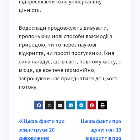
підкреслюючи їхню універсальну
цінність.
Водоспади продовжують дивувати,
пропонуючи нові способи взаємодії з
природою, чи то через наукові
відкриття, чи прості прогулянки. Їхня
сила нагадує, що в світі, повному хаосу, є
місця, де все тече гармонійно,
запрошуючи нас приєднатися до цього
потоку.
Post
Цікаві факти про
Цікаві факти про
землетруси: 20
щуку: топ-10
navigation
дивовижних
відкриттів про