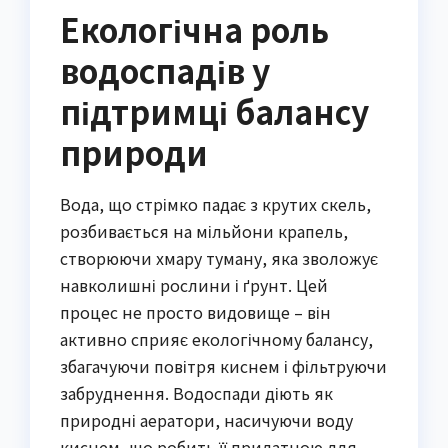
Екологічна роль
водоспадів у
підтримці балансу
природи
Вода, що стрімко падає з крутих скель,
розбивається на мільйони крапель,
створюючи хмару туману, яка зволожує
навколишні рослини і ґрунт. Цей
процес не просто видовище – він
активно сприяє екологічному балансу,
збагачуючи повітря киснем і фільтруючи
забруднення. Водоспади діють як
природні аератори, насичуючи воду
киснем, що робить її придатною для