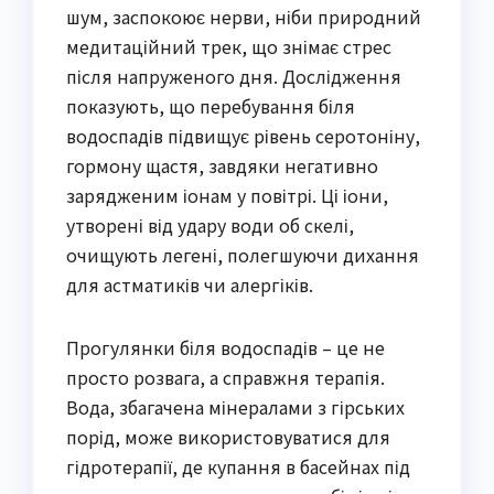
шум, заспокоює нерви, ніби природний
медитаційний трек, що знімає стрес
після напруженого дня. Дослідження
показують, що перебування біля
водоспадів підвищує рівень серотоніну,
гормону щастя, завдяки негативно
зарядженим іонам у повітрі. Ці іони,
утворені від удару води об скелі,
очищують легені, полегшуючи дихання
для астматиків чи алергіків.
Прогулянки біля водоспадів – це не
просто розвага, а справжня терапія.
Вода, збагачена мінералами з гірських
порід, може використовуватися для
гідротерапії, де купання в басейнах під