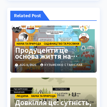
Related Post
НАУКА ТА ПРИРОДА
САДІВНИЦТВО ТА РОСЛИНИ
Продуценти це
основа життя на
Землі: повний гід
AUG 8, 2026
КУЗЬМЕНКО СТАНІСЛАВ
ЛЮДИНА
НАУКА ТА ПРИРОДА
Довкілля це: сутність,