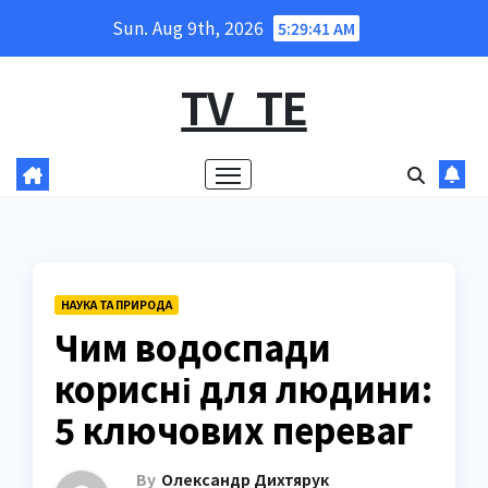
Skip
Sun. Aug 9th, 2026
5:29:42 AM
to
content
TV_TE
НАУКА ТА ПРИРОДА
Чим водоспади
корисні для людини:
5 ключових переваг
By
Олександр Дихтярук