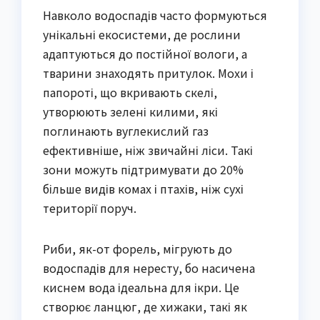
Навколо водоспадів часто формуються
унікальні екосистеми, де рослини
адаптуються до постійної вологи, а
тварини знаходять притулок. Мохи і
папороті, що вкривають скелі,
утворюють зелені килими, які
поглинають вуглекислий газ
ефективніше, ніж звичайні ліси. Такі
зони можуть підтримувати до 20%
більше видів комах і птахів, ніж сухі
території поруч.
Риби, як-от форель, мігрують до
водоспадів для нересту, бо насичена
киснем вода ідеальна для ікри. Це
створює ланцюг, де хижаки, такі як