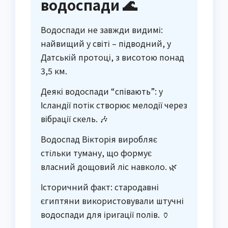
водоспади 🌊
Водоспади не завжди видимі:
найвищий у світі – підводний, у
Датській протоці, з висотою понад
3,5 км.
Деякі водоспади “співають”: у
Ісландії потік створює мелодії через
вібрації скель. 🎶
Водоспад Вікторія виробляє
стільки туману, що формує
власний дощовий ліс навколо. 🌿
Історичний факт: стародавні
єгиптяни використовували штучні
водоспади для іригації полів. 🏺