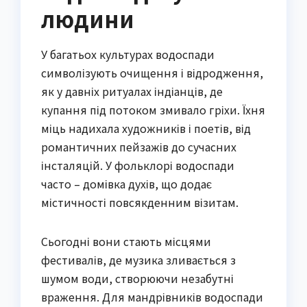
людини
У багатьох культурах водоспади
символізують очищення і відродження,
як у давніх ритуалах індіанців, де
купання під потоком змивало гріхи. Їхня
міць надихала художників і поетів, від
романтичних пейзажів до сучасних
інсталяцій. У фольклорі водоспади
часто – домівка духів, що додає
містичності повсякденним візитам.
Сьогодні вони стають місцями
фестивалів, де музика зливається з
шумом води, створюючи незабутні
враження. Для мандрівників водоспади