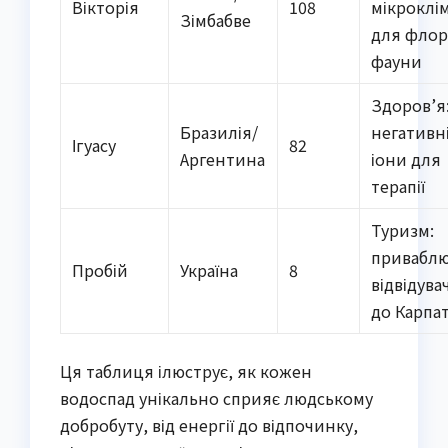
Вікторія
108
мікроклі
Зімбабве
для флор
фауни
Здоров’я
Бразилія/
негативн
Ігуасу
82
Аргентина
іони для
терапії
Туризм:
привабл
Пробій
Україна
8
відвідува
до Карпа
Ця таблиця ілюструє, як кожен
водоспад унікально сприяє людському
добробуту, від енергії до відпочинку,