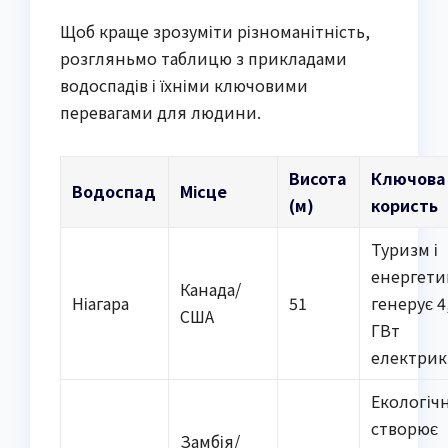
Щоб краще зрозуміти різноманітність,
розгляньмо таблицю з прикладами
водоспадів і їхніми ключовими
перевагами для людини.
Висота
Ключова
Водоспад
Місце
(м)
користь
Туризм і
енергети
Канада/
Ніагара
51
генерує 4
США
ГВт
електри
Екологічн
створює
Замбія/