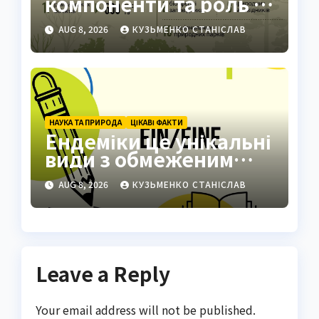
компоненти та роль у
житті людини
AUG 8, 2026
КУЗЬМЕНКО СТАНІСЛАВ
НАУКА ТА ПРИРОДА
ЦІКАВІ ФАКТИ
Ендеміки це унікальні
види з обмеженим
ареалом
AUG 8, 2026
КУЗЬМЕНКО СТАНІСЛАВ
Leave a Reply
Your email address will not be published.