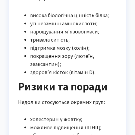
висока біологічна цінність білка;
усі незамінні амінокислоти;
нарощування м’язової маси;
тривала ситість;
підтримка мозку (холін);
покращення зору (лютеїн,
зеаксантин);
здоров’я кісток (вітамін D).
Ризики та поради
Недоліки стосуються окремих груп:
холестерин у жовтку;
можливе підвищення ЛПНЩ;