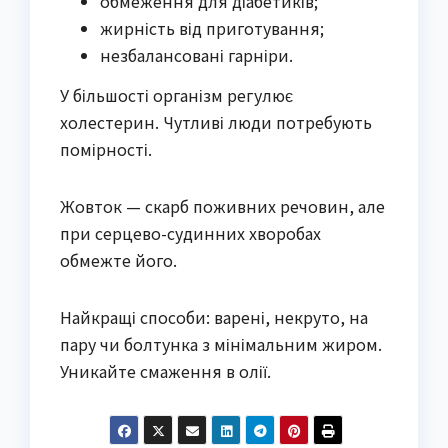
обмеження для діабетиків;
жирність від приготування;
незбалансовані гарніри.
У більшості організм регулює
холестерин. Чутливі люди потребують
помірності.
Жовток — скарб поживних речовин, але
при серцево-судинних хворобах
обмежте його.
Найкращі способи: варені, некруто, на
пару чи болтунка з мінімальним жиром.
Уникайте смаження в олії.