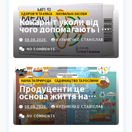
ЗДОРОВ’Я ТА КРАСА
ЛІКУВАЛЬНІ ЗАСОБИ
Кокарніт уколи від
чого допомагають і як
працюють
08.08.2026
КУЗЬМЕНКО СТАНІСЛАВ
NO COMMENTS
НАУКА ТА ПРИРОДА
САДІВНИЦТВО ТА РОСЛИНИ
Продуценти це
основа життя на
Землі: повний гід
08.08.2026
КУЗЬМЕНКО СТАНІСЛАВ
NO COMMENTS