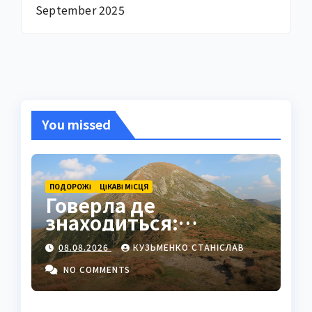
September 2025
You missed
ПОДОРОЖІ
ЦІКАВІ МІСЦЯ
Говерла де
знаходиться:
найвища вершина
08.08.2026
КУЗЬМЕНКО СТАНІСЛАВ
України в серці
Карпат
NO COMMENTS