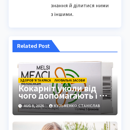
знання й ділитися ними
з іншими.
Related Post
ЗДОРОВ’Я ТА КРАСА
ЛІКУВАЛЬНІ ЗАСОБИ
Кокарніт уколи від
чого допомагають і як
працюють
AUG 8, 2026
КУЗЬМЕНКО СТАНІСЛАВ