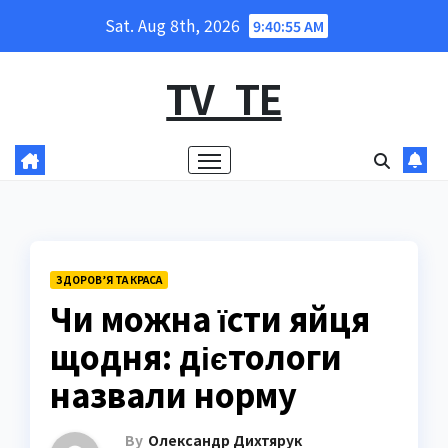
Skip
Sat. Aug 8th, 2026
9:40:56 AM
to
content
TV_TE
ЗДОРОВ’Я ТА КРАСА
Чи можна їсти яйця
щодня: дієтологи
назвали норму
By
Олександр Дихтярук