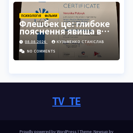
ПСИХОЛОГІЯ
ФІЛЬМИ
Флешбек це: глибоке
пояснення явища в
психології, кіно та
08.08.2026
КУЗЬМЕНКО СТАНІСЛАВ
житті
NO COMMENTS
TV_TE
Proudly powered by WordPress
|
Theme: Newsup by