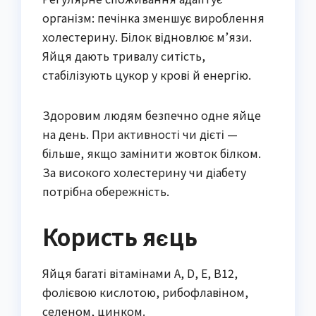
організм: печінка зменшує вироблення
холестерину. Білок відновлює м’язи.
Яйця дають тривалу ситість,
стабілізують цукор у крові й енергію.
Здоровим людям безпечно одне яйце
на день. При активності чи дієті —
більше, якщо замінити жовток білком.
За високого холестерину чи діабету
потрібна обережність.
Користь яєць
Яйця багаті вітамінами А, D, E, B12,
фолієвою кислотою, рибофлавіном,
селеном, цинком.