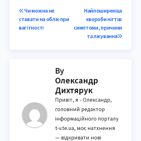
Post
Чи можна не
Найпоширеніші
ставати на облік при
хвороби нігтів:
navigation
вагітності
симптоми, причини
та лікування
By
Олександр
Дихтярук
Привіт, я - Олександр,
головний редактор
інформаційного порталу
t-v.te.ua, моє натхнення
— відкривати нові