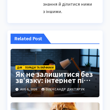
знання й ділитися ними
з іншими.
Related Post
ДІМ
ПОРАДИ ТА ЛАЙФХАКИ
Як не залишитися без
зв’язку: інтернет під
час відключень світла
AUG 6, 2026
ОЛЕКСАНДР ДИХТЯРУК