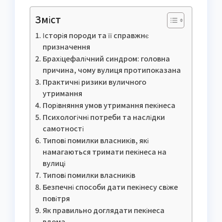
Зміст
Історія породи та її справжнє
призначення
Брахіцефалічний синдром: головна
причина, чому вулиця протипоказана
Практичні ризики вуличного
утримання
Порівняння умов утримання пекінеса
Психологічні потреби та наслідки
самотності
Типові помилки власників, які
намагаються тримати пекінеса на
вулиці
Типові помилки власників
Безпечні способи дати пекінесу свіже
повітря
Як правильно доглядати пекінеса
вдома