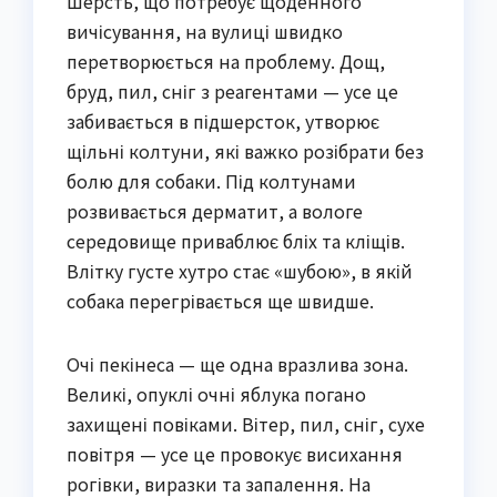
Шерсть, що потребує щоденного
вичісування, на вулиці швидко
перетворюється на проблему. Дощ,
бруд, пил, сніг з реагентами — усе це
забивається в підшерсток, утворює
щільні колтуни, які важко розібрати без
болю для собаки. Під колтунами
розвивається дерматит, а вологе
середовище приваблює бліх та кліщів.
Влітку густе хутро стає «шубою», в якій
собака перегрівається ще швидше.
Очі пекінеса — ще одна вразлива зона.
Великі, опуклі очні яблука погано
захищені повіками. Вітер, пил, сніг, сухе
повітря — усе це провокує висихання
рогівки, виразки та запалення. На