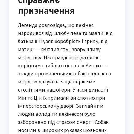
призначення
Легенда розповідає, що пекінес
народився від шлюбу лева та мавпи: від
батька він узяв хоробрість і гриву, від
матері — кмітливість і зворушливу
мордочку. Насправді порода сягає
корінням глибоко в історію Китаю —
згадки про маленьких собак з плоскою
мордою датуються ще першими
століттями нашої ери. У часи династії
Мін та Цін їх тримали виключно при
імператорському дворі. Звичайним
людям володіти пекінесом було
заборонено під страхом смерті. Собак
носили в широких рукавах шовкових