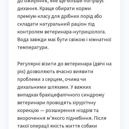
до ожиріння, яке ще більше погіршує
дихання. Краще обирати корми
преміум-класу для дрібних порід або
складати натуральний раціон під
контролем ветеринара-нутриціолога.
Вода завжди має бути свіжою і кімнатної
температури.
Регулярні візити до ветеринара (двічі на
рік) дозволяють вчасно виявити
проблеми з серцем, очима чи
дихальними шляхами. У важких
випадках брахіцефалічного синдрому
ветеринари проводять хірургічну
корекцію — розширення ніздрів та
вкорочення м’якого піднебіння. Після
такої операції якість життя собаки