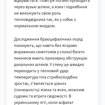
відбувається. Повітря погано проходить
через вузькі шляхи, а язик і піднебіння
не виконують свою роль
тепловідвідника так, як у собак з
нормальною мордою.
Дослідження брахіцефалічних порід
показують, що навіть без яскраво
виражених симптомів у спокої багато
пекінесів мають приховану обструкцію
дихальних шляхів. У спеку це швидко
переходить у тепловий удар:
температура тіла стрибкоподібно
зростає, з’являється ціаноз
(синюшність) язика та ясен, можливі
судоми та втрата свідомості. В
українському літі, коли асфальт