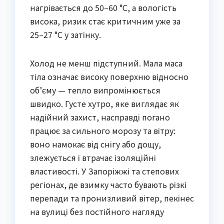
нагрівається до 50–60 °C, а вологість
висока, ризик стає критичним уже за
25–27 °C у затінку.
Холод не менш підступний. Мала маса
тіла означає високу поверхню відносно
об’єму — тепло випромінюється
швидко. Густе хутро, яке виглядає як
надійний захист, насправді погано
працює за сильного морозу та вітру:
воно намокає від снігу або дощу,
злежується і втрачає ізоляційні
властивості. У Запоріжжі та степових
регіонах, де взимку часто бувають різкі
перепади та пронизливий вітер, пекінес
на вулиці без постійного нагляду