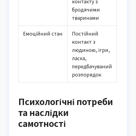
контакту з
краді
бродячими
отру
тваринами
Емоційний стан
Постійний
Ізоляц
контакт з
відсу
людиною, ігри,
стиму
ласка,
ланцю
передбачуваний
вольє
розпорядок
Психологічні потреби
та наслідки
самотності