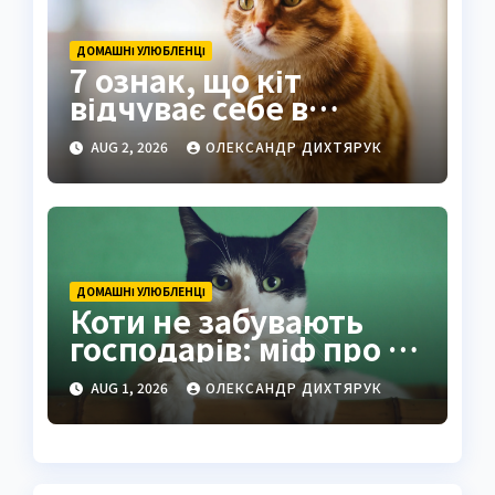
ДОМАШНІ УЛЮБЛЕНЦІ
7 ознак, що кіт
відчуває себе в
безпеці поруч з вами
AUG 2, 2026
ОЛЕКСАНДР ДИХТЯРУК
ДОМАШНІ УЛЮБЛЕНЦІ
Коти не забувають
господарів: міф про 16
годин розвінчано
AUG 1, 2026
ОЛЕКСАНДР ДИХТЯРУК