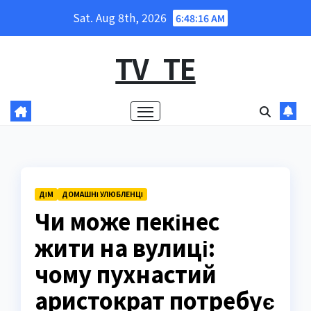
Skip
Sat. Aug 8th, 2026
6:48:17 AM
to
content
TV_TE
ДІМ
ДОМАШНІ УЛЮБЛЕНЦІ
Чи може пекінес
жити на вулиці:
чому пухнастий
аристократ потребує