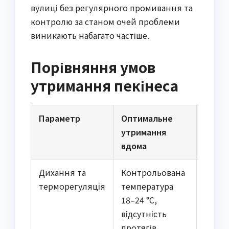
вулиці без регулярного промивання та
контролю за станом очей проблеми
виникають набагато частіше.
Порівняння умов
утримання пекінеса
Параметр
Оптимальне
Ризик
утримання
вулиц
вдома
(цілий
Дихання та
Контрольована
Спека
терморегуляція
температура
25 °C 
18–24 °C,
моро
відсутність
нижче
протягів,
вітер,