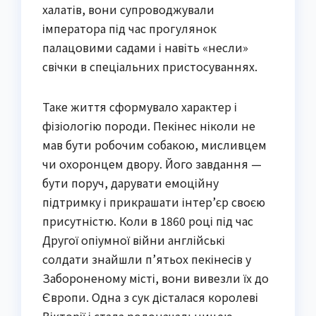
халатів, вони супроводжували
імператора під час прогулянок
палацовими садами і навіть «несли»
свічки в спеціальних пристосуваннях.
Таке життя сформувало характер і
фізіологію породи. Пекінес ніколи не
мав бути робочим собакою, мисливцем
чи охоронцем двору. Його завдання —
бути поруч, дарувати емоційну
підтримку і прикрашати інтер’єр своєю
присутністю. Коли в 1860 році під час
Другої опіумної війни англійські
солдати знайшли п’ятьох пекінесів у
Забороненому місті, вони вивезли їх до
Європи. Одна з сук дісталася королеві
Вікторії і стала родоначальницею