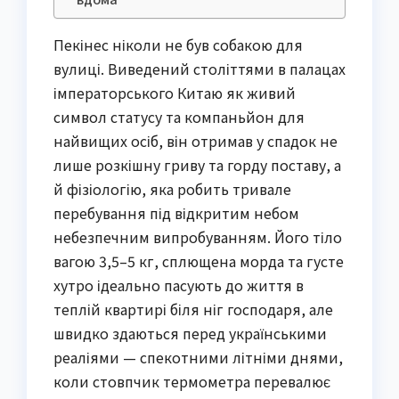
Пекінес ніколи не був собакою для
вулиці. Виведений століттями в палацах
імператорського Китаю як живий
символ статусу та компаньйон для
найвищих осіб, він отримав у спадок не
лише розкішну гриву та горду поставу, а
й фізіологію, яка робить тривале
перебування під відкритим небом
небезпечним випробуванням. Його тіло
вагою 3,5–5 кг, сплющена морда та густе
хутро ідеально пасують до життя в
теплій квартирі біля ніг господаря, але
швидко здаються перед українськими
реаліями — спекотними літніми днями,
коли стовпчик термометра перевалює