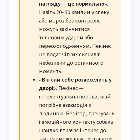
нагляду — це нормально».
Навіть 20–30 хвилин у спеку
або мороз без контролю
можуть закінчитися
тепловим ударом або
переохолодженням. Пекінес
не подає чітких сигналів
небезпеки до останнього
моменту.
«Він сам себе розвеселить у
дворі».
Пекінес —
інтелектуальна порода, якій
потрібна взаємодія з
людиною. Без ігор, тренувань
і емоційного контакту собака
швидко втрачає інтерес до
життя і може впасти в апатію.