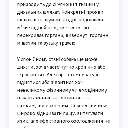
призводить до скупчення тканин у
дихальних шляхах. Конкретні прояви
включають звужені ніздрі, подовжене
м’яке піднебіння, яке частково
перекриває гортань, вивернуті гортанні
мішечки та вузьку трахею.
У спокійному стані собака ще може
дихати, хоча часто чутно хропіння або
«хрюкання». Але варто температурі
піднятися або з’явитися хоч
невеликому фізичному чи емоційному
навантаженню — і дихання стає
важким, поверхневим. Пекінес починає
широко відкривати пащу, витягувати
язик, але ефективного охолодження не