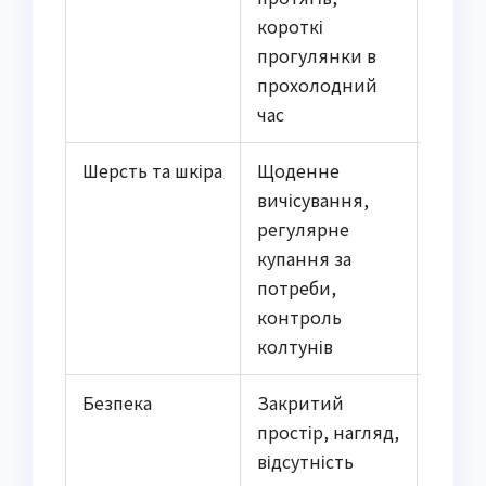
короткі
висок
прогулянки в
волог
прохолодний
час
Шерсть та шкіра
Щоденне
Бруд,
вичісування,
волога
регулярне
з
купання за
реаге
потреби,
відсу
контроль
щоде
колтунів
догля
Безпека
Закритий
Бродя
простір, нагляд,
собак
відсутність
транс