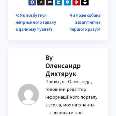
Post
Як позбутися
Чи може собака
неприємного запаху
завагітніти з
navigation
в дачному туалеті
першого разу
By
Олександр
Дихтярук
Привіт, я - Олександр,
головний редактор
інформаційного порталу
t-v.te.ua, моє натхнення
— відкривати нові