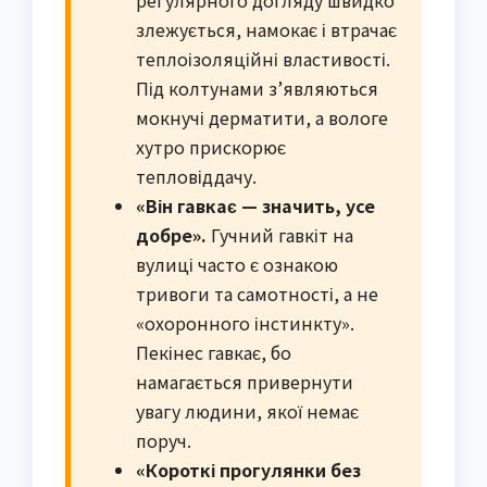
регулярного догляду швидко
злежується, намокає і втрачає
теплоізоляційні властивості.
Під колтунами з’являються
мокнучі дерматити, а вологе
хутро прискорює
тепловіддачу.
«Він гавкає — значить, усе
добре».
Гучний гавкіт на
вулиці часто є ознакою
тривоги та самотності, а не
«охоронного інстинкту».
Пекінес гавкає, бо
намагається привернути
увагу людини, якої немає
поруч.
«Короткі прогулянки без