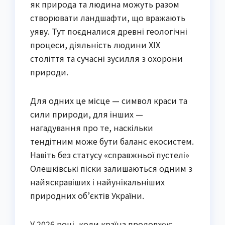
як природа та людина можуть разом
створювати ландшафти, що вражають
уяву. Тут поєдналися древні геологічні
процеси, діяльність людини XIX
століття та сучасні зусилля з охорони
природи.
Для одних це місце — символ краси та
сили природи, для інших —
нагадування про те, наскільки
тендітним може бути баланс екосистем.
Навіть без статусу «справжньої пустелі»
Олешківські піски залишаються одним з
найяскравіших і найунікальніших
природних об’єктів України.
У 2026 році, коли країна продовжує