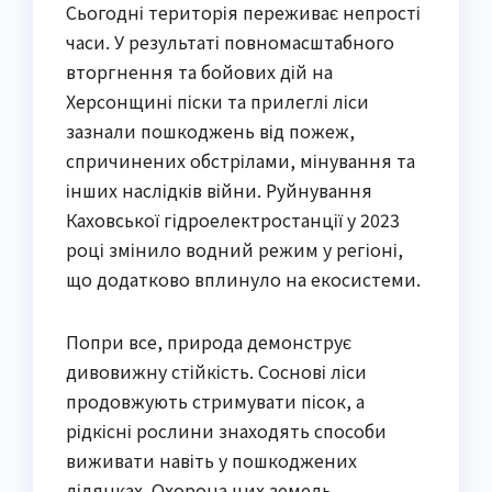
Сьогодні територія переживає непрості
часи. У результаті повномасштабного
вторгнення та бойових дій на
Херсонщині піски та прилеглі ліси
зазнали пошкоджень від пожеж,
спричинених обстрілами, мінування та
інших наслідків війни. Руйнування
Каховської гідроелектростанції у 2023
році змінило водний режим у регіоні,
що додатково вплинуло на екосистеми.
Попри все, природа демонструє
дивовижну стійкість. Соснові ліси
продовжують стримувати пісок, а
рідкісні рослини знаходять способи
виживати навіть у пошкоджених
ділянках. Охорона цих земель