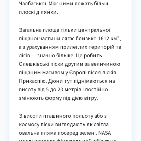
Чалбаської. Між ними лежать більш
плоскі ділянки.
Загальна площа тільки центральної
піщаної частини сягає близько 1612 км²,
а з урахуванням прилеглих територій та
лісів — значно більше. Це робить
Олешківські піски другим за величиною
піщаним масивом у Європі після пісків
Прикаспію. Дюни тут піднімаються на
висоту від 5 до 20 метрів і постійно
змінюють форму під дією вітру.
З висоти пташиного польоту або з
космосу піски виглядають як світла
овальна пляма посеред зелені. NASA
неодноразово фіксувала цей об’єкт на