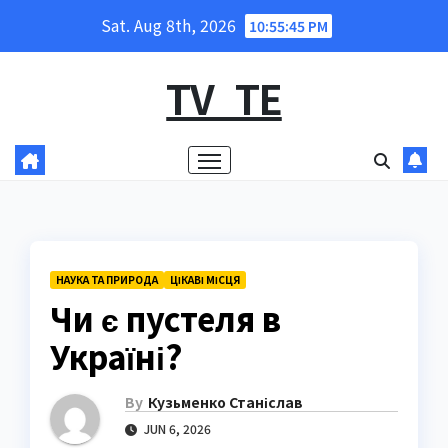
Skip
Sat. Aug 8th, 2026
10:55:46 PM
to
content
TV_TE
НАУКА ТА ПРИРОДА
ЦІКАВІ МІСЦЯ
Чи є пустеля в
Україні?
By
Кузьменко Станіслав
JUN 6, 2026