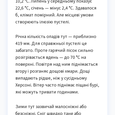
10,2 °C. Липень у середньому показує
22,6 °C, січень — мінус 2,4 °C. Здавалося
б, клімат помірний. Але місцеві умови
створюють ілюзію пустелі.
Річна кількість опадів тут — приблизно
419 мм. Для справжньої пустелі це
забагато. Проте гарячий пісок сильно
розігрівається вдень — до 70 °C на
поверхні. Повітря над ним піднімається
вгору і розганяє дощові хмари. Дощі
випадають рідше, ніж у сусідньому
Херсоні. Вітер часто піднімає піщані бурі,
які можуть тривати годинами.
Зими тут зазвичай малосніжні або
безсніжні. Сніг швидко тане або