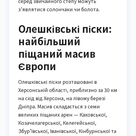
серед звичайного степу можуть
з’являтися солончаки чи болота.
Олешківські піски:
найбільший
піщаний масив
Європи
Олешківські піски розташовані в
Херсонській області, приблизно за 30 км
на схід від Херсона, на лівому березі
Дніпра. Масив складається з семи
великих піщаних арен — Каховської,
Козачелагерської, Келегейської,
Збур’ївської, Іванівської, Кінбурнської та