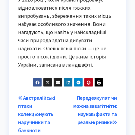
відновлюватися після тяжких
випробувань, збереження таких місць
набуває особливого значення. Вони
нагадують, що навіть у найскладніші
часи природа здатна дивувати і
надихати. Олешківські піски — це не
просто пісок і дюни. Це жива історія
України, записана в ландшафті.
Post
Австралійські
Передеякулят чи
птахи
можна завагітніти:
navigation
колекціонують
наукові факти та
наручники та
реальні ризики
банкноти