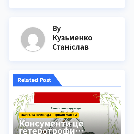
By
Кузьменко
Станіслав
Related Post
НАУКА ТА ПРИРОДА
ЦІКАВІ ФАКТИ
Консументи це
гетеротрофи