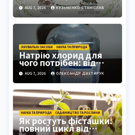
екосистеми
AUG 7, 2026
КУЗЬМЕНКО СТАНІСЛАВ
ЛІКУВАЛЬНІ ЗАСОБИ
НАУКА ТА ПРИРОДА
Натрію хлорид для
чого потрібен: від
фізрозчину до
AUG 7, 2026
ОЛЕКСАНДР ДИХТЯРУК
промисловості
НАУКА ТА ПРИРОДА
САДІВНИЦТВО ТА РОСЛИНИ
Як ростуть фісташки:
повний цикл від