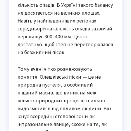
кількість опадів. В Україні такого балансу
не досягається на великих площах.
Навіть у найпівденніших регіонах
середньорічна кількість опадів зазвичай
перевищує 300–400 мм. Цього
достатньо, щоб степ не перетворювався
на безживний пісок.
Тому вчені чітко розмежовують
поняття. Олешківські піски — це не
природна пустеля, а особливий
піщаний масив, що виник на межі
кількох природних процесів і сильно
видозмінився під впливом людини. Він
існує всередині степової зони як
інтразональне явище, схоже на те, як