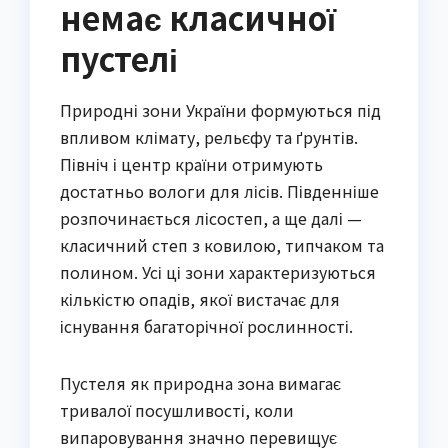
немає класичної
пустелі
Природні зони України формуються під
впливом клімату, рельєфу та ґрунтів.
Північ і центр країни отримують
достатньо вологи для лісів. Південніше
розпочинається лісостеп, а ще далі —
класичний степ з ковилою, типчаком та
полином. Усі ці зони характеризуються
кількістю опадів, якої вистачає для
існування багаторічної рослинності.
Пустеля як природна зона вимагає
тривалої посушливості, коли
випаровування значно перевищує