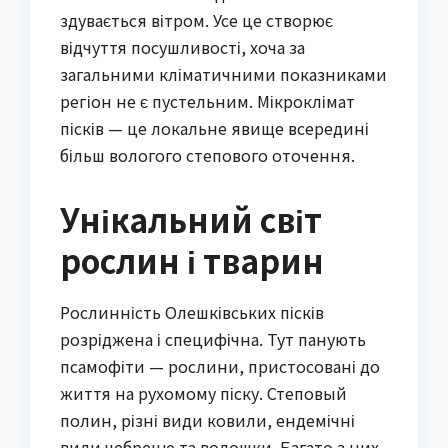
здувається вітром. Усе це створює
відчуття посушливості, хоча за
загальними кліматичними показниками
регіон не є пустельним. Мікроклімат
пісків — це локальне явище всередині
більш вологого степового оточення.
Унікальний світ
рослин і тварин
Рослинність Олешківських пісків
розріджена і специфічна. Тут панують
псамофіти — рослини, пристосовані до
життя на рухомому піску. Степовый
полин, різні види ковили, ендемічні
види чебрецю та волошки. Багато з них