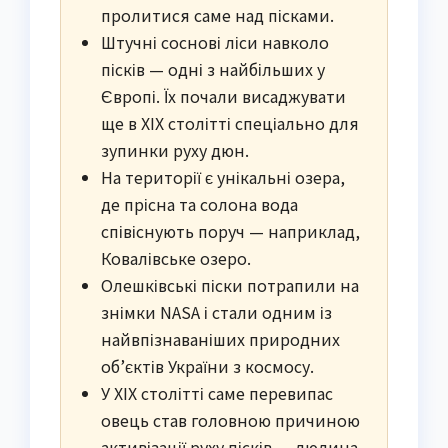
пролитися саме над пісками.
Штучні соснові ліси навколо
пісків — одні з найбільших у
Європі. Їх почали висаджувати
ще в XIX столітті спеціально для
зупинки руху дюн.
На території є унікальні озера,
де прісна та солона вода
співіснують поруч — наприклад,
Ковалівське озеро.
Олешківські піски потрапили на
знімки NASA і стали одним із
найвпізнаваніших природних
об’єктів України з космосу.
У XIX столітті саме перевипас
овець став головною причиною
активізації руху пісків — людина