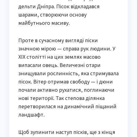
дельти Дніпра. Пісок відкладався
шарами, створюючи основу
майбутнього масиву.
Проте в сучасному вигляді піски
значною мірою — справа рук людини. У
XIX столітті на цих землях масово
випасали овець. Величезні отари
знищували рослинність, яка стримувала
пісок. Вітер отримав свободу — і дюни
почали активно рухатися, поглинаючи
нові території. Так степова ділянка
перетворилася на динамічний піщаний
ландшафт.
Щоб зупинити наступ пісків, ще з кінця