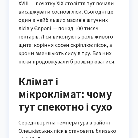
XVIII — початку XIX століття тут почали
висаджувати соснові ліси. Сьогодні це
один з найбільших масивів штучних
лісів у Європі — понад 100 тисяч
гектарів. Ліси виконують роль живого
щита: коріння сосен скріплює пісок, а
крони зменшують силу вітру. Без них
піски продовжували б розширюватися.
Клімат і
мікроклімат: чому
тут спекотно і сухо
Середньорічна температура в районі
Олешківських пісків становить близько