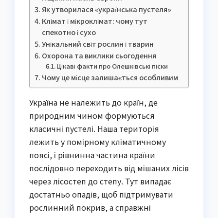
Як утворилася «українська пустеля»
Клімат і мікроклімат: чому тут
спекотно і сухо
Унікальний світ рослин і тварин
Охорона та виклики сьогодення
Цікаві факти про Олешківські піски
Чому це місце залишається особливим
Україна не належить до країн, де
природним чином формуються
класичні пустелі. Наша територія
лежить у помірному кліматичному
поясі, і рівнинна частина країни
послідовно переходить від мішаних лісів
через лісостеп до степу. Тут випадає
достатньо опадів, щоб підтримувати
рослинний покрив, а справжні