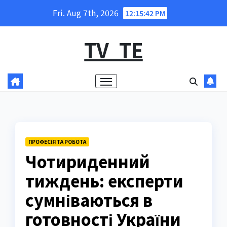
Skip
Fri. Aug 7th, 2026
12:15:43 PM
to
content
TV_TE
ПРОФЕСІЯ ТА РОБОТА
Чотириденний
тиждень: експерти
сумніваються в
готовності України