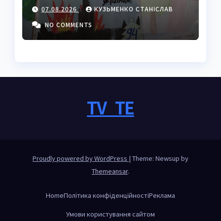
покроковий гайд з
07.08.2026
КУЗЬМЕНКО СТАНІСЛАВ
секретами майстрів
NO COMMENTS
TV_TE
Proudly powered by WordPress
|
Theme: Newsup by
Themeansar
.
Home
Політика конфіденційності
Реклама
Умови користування сайтом