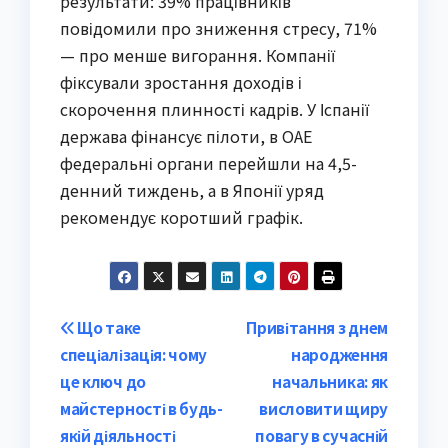
результати: 39% працівників
повідомили про зниження стресу, 71%
— про менше вигорання. Компанії
фіксували зростання доходів і
скорочення плинності кадрів. У Іспанії
держава фінансує пілоти, в ОАЕ
федеральні органи перейшли на 4,5-
денний тиждень, а в Японії уряд
рекомендує коротший графік.
Post
Що таке
Привітання з днем
спеціалізація: чому
народження
navigation
це ключ до
начальника: як
майстерності в будь-
висловити щиру
якій діяльності
повагу в сучасній