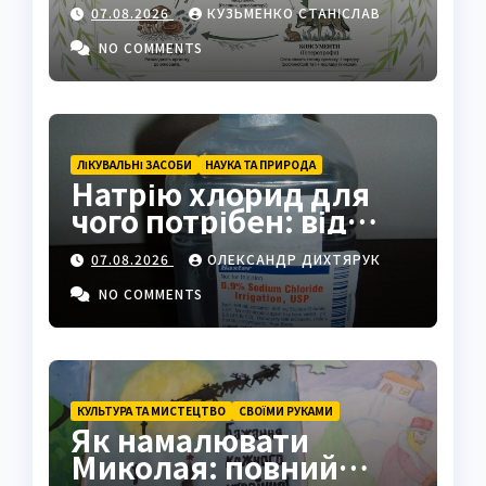
екосистеми
07.08.2026
КУЗЬМЕНКО СТАНІСЛАВ
NO COMMENTS
ЛІКУВАЛЬНІ ЗАСОБИ
НАУКА ТА ПРИРОДА
Натрію хлорид для
чого потрібен: від
фізрозчину до
07.08.2026
ОЛЕКСАНДР ДИХТЯРУК
промисловості
NO COMMENTS
КУЛЬТУРА ТА МИСТЕЦТВО
СВОЇМИ РУКАМИ
Як намалювати
Миколая: повний