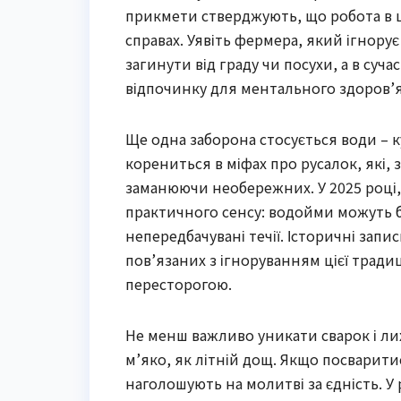
прикмети стверджують, що робота в це
справах. Уявіть фермера, який ігнорує
загинути від граду чи посухи, а в суч
відпочинку для ментального здоров’я
Ще одна заборона стосується води – к
корениться в міфах про русалок, які, 
заманюючи необережних. У 2025 році, 
практичного сенсу: водойми можуть 
непередбачувані течії. Історичні запи
пов’язаних з ігноруванням цієї традиц
пересторогою.
Не менш важливо уникати сварок і лих
м’яко, як літній дощ. Якщо посварити
наголошують на молитві за єдність. 