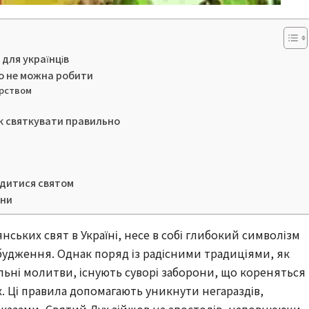
 для українців
о не можна робити
арством
к святкувати правильно
одитися святом
їни
нських свят в Україні, несе в собі глибокий символізм
будження. Однак поряд із радісними традиціями, як
ьні молитви, існують суворі заборони, що кореняться 
х. Ці правила допомагають уникнути негараздів,