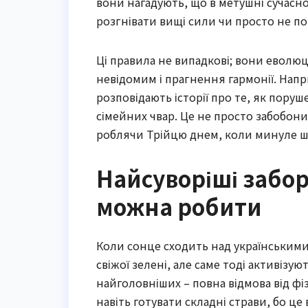
вони нагадують, що в метушні сучасн
розгнівати вищі сили чи просто не п
Ці правила не випадкові; вони еволюц
невідомим і прагнення гармонії. Напри
розповідають історії про те, як пору
сімейних чвар. Це не просто забобон
роблячи Трійцю днем, коли минуле ш
Найсуворіші забор
можна робити
Коли сонце сходить над українськими
свіжої зелені, але саме тоді активізу
найголовніших – повна відмова від фі
навіть готувати складні страви, бо ц