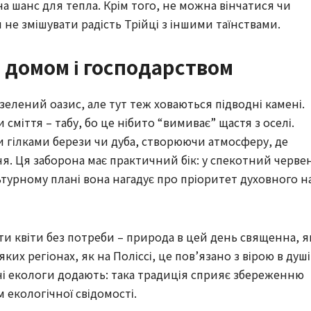
 шанс для тепла. Крім того, не можна вінчатися чи
 не змішувати радість Трійці з іншими таїнствами.
з домом і господарством
зелений оазис, але тут теж ховаються підводні камені.
міття – табу, бо це нібито “вимиває” щастя з оселі.
 гілками берези чи дуба, створюючи атмосферу, де
я. Ця заборона має практичний бік: у спекотний черве
турному плані вона нагадує про пріоритет духовного н
ти квіти без потреби – природа в цей день священна, я
ких регіонах, як на Поліссі, це пов’язано з вірою в душі
сні екологи додають: така традиція сприяє збереженню
 екологічної свідомості.