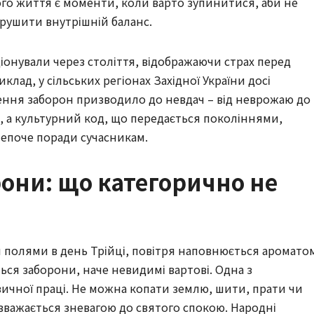
ого життя є моменти, коли варто зупинитися, аби не
орушити внутрішній баланс.
іонували через століття, відображаючи страх перед
клад, у сільських регіонах Західної України досі
шення заборон призводило до невдач – від неврожаю до
и, а культурний код, що передається поколіннями,
епоче поради сучасникам.
они: що категорично не
 полями в день Трійці, повітря наповнюється аромато
ються заборони, наче невидимі вартові. Одна з
зичної праці. Не можна копати землю, шити, прати чи
е вважається зневагою до святого спокою. Народні