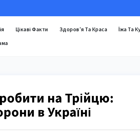
ія
Цікаві Факти
Здоров’я Та Краса
Їжа Та К
ама
робити на Трійцю:
орони в Україні