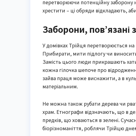
перетворюючи потенційну заборону на
хрестити – ці обряди відкладають, аби
Заборони, пов’язані 
У домівках Трійця перетворюється на 
Прибирати, мити підлогу чи виносити с
Замість цього люди прикрашають хати
кожна гілочка шепоче про відродженн
зайва праця може виснажити, а в куль
матеріальним.
Не можна також рубати дерева чи рва
храм. Етнографи відзначають, що в дея
предків, що ховаються в зелені. Суча
біорізноманіття, роблячи Трійцю днем