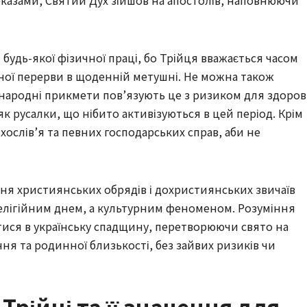
реказами, Святий Дух зійшов на апостолів, наповнюючи
удь-якої фізичної праці, бо Трійця вважається часом
ьної перерви в щоденній метушні. Не можна також
 народні прикмети пов’язують це з ризиком для здоров
як русалки, що нібито активізуються в цей період. Крім
хослів’я та певних господарських справ, аби не
ння християнських обрядів і дохристиянських звичаїв
елігійним днем, а культурним феноменом. Розуміння
ися в українську спадщину, перетворюючи свято на
я та родинної близькості, без зайвих ризиків чи