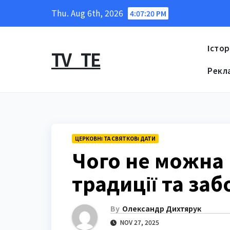
Skip
Thu. Aug 6th, 2026
4:07:21 PM
to
content
Істор
TV_TE
Рекл
ЦЕРКОВНІ ТА СВЯТКОВІ ДАТИ
Чого не можна 
традиції та заб
By
Олександр Дихтярук
NOV 27, 2025