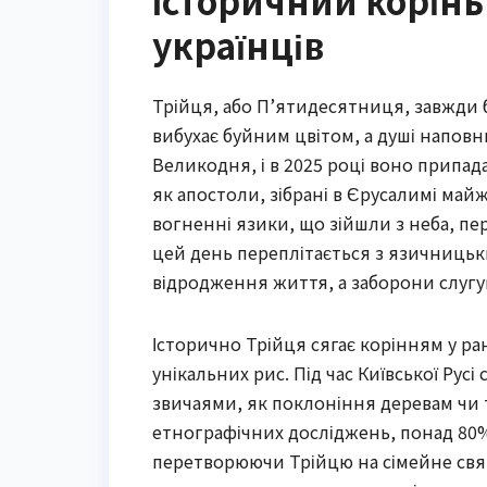
Історичний корінь 
українців
Трійця, або П’ятидесятниця, завжди б
вибухає буйним цвітом, а душі наповн
Великодня, і в 2025 році воно припада
як апостоли, зібрані в Єрусалимі майж
вогненні язики, що зійшли з неба, пе
цей день переплітається з язичницьк
відродження життя, а заборони слугу
Історично Трійця сягає корінням у ран
унікальних рис. Під час Київської Рус
звичаями, як поклоніння деревам чи 
етнографічних досліджень, понад 80%
перетворюючи Трійцю на сімейне свят