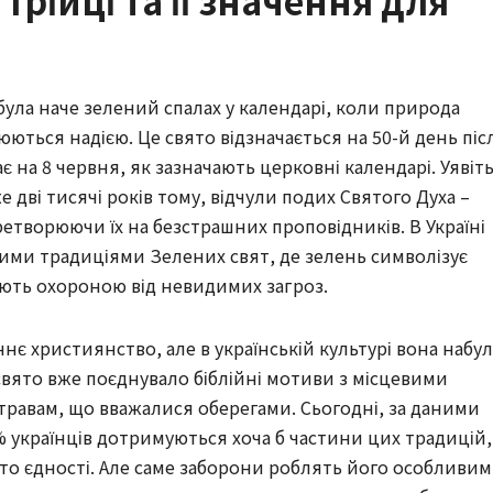
Трійці та її значення для
ула наче зелений спалах у календарі, коли природа
юються надією. Це свято відзначається на 50-й день піс
є на 8 червня, як зазначають церковні календарі. Уявіть
е дві тисячі років тому, відчули подих Святого Духа –
ретворюючи їх на безстрашних проповідників. В Україні
ими традиціями Зелених свят, де зелень символізує
ють охороною від невидимих загроз.
нє християнство, але в українській культурі вона набул
і свято вже поєднувало біблійні мотиви з місцевими
травам, що вважалися оберегами. Сьогодні, за даними
 українців дотримуються хоча б частини цих традицій,
о єдності. Але саме заборони роблять його особливим