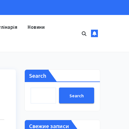
улінарія
Новини
Search
Search
Свежие записи