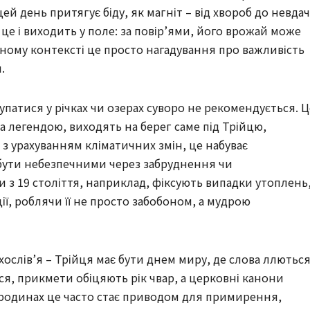
й день притягує біду, як магніт – від хвороб до невдач
 це і виходить у поле: за повір’ями, його врожай може
асному контексті це просто нагадування про важливість
.
упатися у річках чи озерах суворо не рекомендується. Ц
за легендою, виходять на берег саме під Трійцю,
з урахуванням кліматичних змін, це набуває
бути небезпечними через забруднення чи
си з 19 століття, наприклад, фіксують випадки утоплень
ії, роблячи її не просто забобоном, а мудрою
ослів’я – Трійця має бути днем миру, де слова ллютьс
ся, прикмети обіцяють рік чвар, а церковні канони
У родинах це часто стає приводом для примирення,