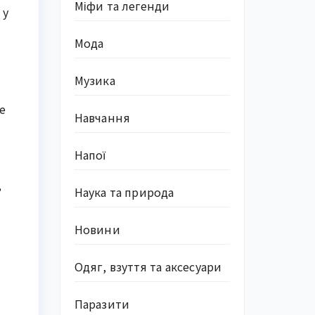
Міфи та легенди
 у
Мода
Музика
е
Навчання
Напої
,
Наука та природа
Новини
я
Одяг, взуття та аксесуари
Паразити