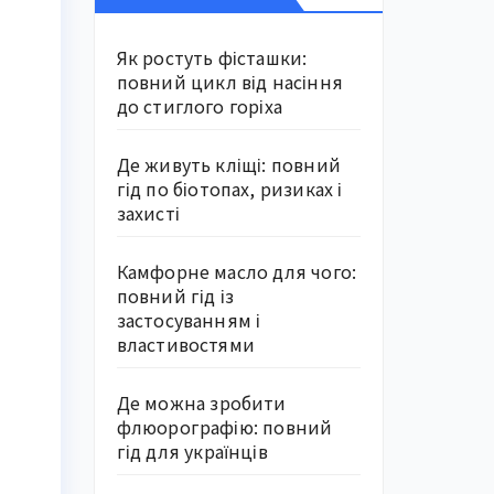
Як ростуть фісташки:
повний цикл від насіння
до стиглого горіха
Де живуть кліщі: повний
гід по біотопах, ризиках і
захисті
Камфорне масло для чого:
повний гід із
застосуванням і
властивостями
Де можна зробити
флюорографію: повний
гід для українців