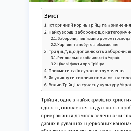
Зміст
Історичний корінь Трійці та її значення
Найсуворіші заборони: що категоричн
Заборони, пов’язані з домом і господ
Харчові та побутові обмеження
Традиції, що доповнюють заборони: я
Регіональні особливості в Україні
Цікаві факти про Трійцю
Прикмети та їх сучасне тлумачення
Як уникнути типових помилок і насол
Вплив Трійці на сучасну культуру Укра
Трійця, одне з найяскравіших христия
єдності, оновлення та духовного про
прикрашання домівок зеленню чи спіл
давніх віруваннях і церковних канона