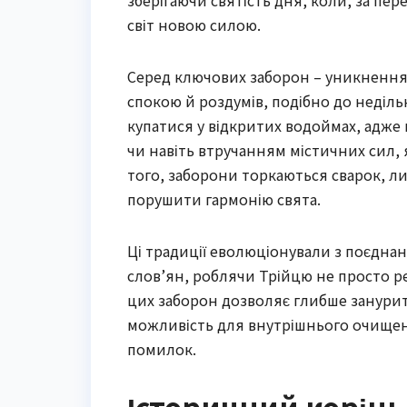
зберігаючи святість дня, коли, за пе
світ новою силою.
Серед ключових заборон – уникнення б
спокою й роздумів, подібно до неділ
купатися у відкритих водоймах, адже
чи навіть втручанням містичних сил, 
того, заборони торкаються сварок, ли
порушити гармонію свята.
Ці традиції еволюціонували з поєдна
слов’ян, роблячи Трійцю не просто р
цих заборон дозволяє глибше занурит
можливість для внутрішнього очищенн
помилок.