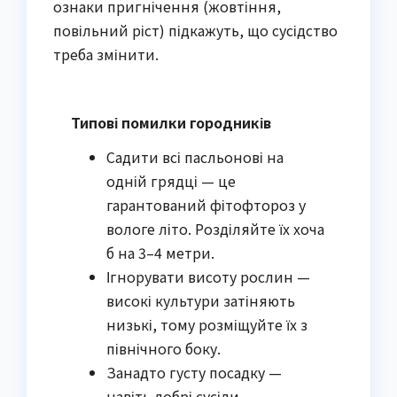
ознаки пригнічення (жовтіння, 
повільний ріст) підкажуть, що сусідство 
треба змінити.
Типові помилки городників
Садити всі пасльонові на
одній грядці — це
гарантований фітофтороз у
вологе літо. Розділяйте їх хоча
б на 3–4 метри.
Ігнорувати висоту рослин —
високі культури затіняють
низькі, тому розміщуйте їх з
північного боку.
Занадто густу посадку —
навіть добрі сусіди