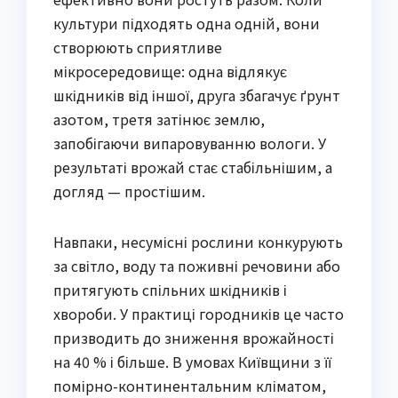
культури підходять одна одній, вони 
створюють сприятливе 
мікросередовище: одна відлякує 
шкідників від іншої, друга збагачує ґрунт 
азотом, третя затінює землю, 
запобігаючи випаровуванню вологи. У 
результаті врожай стає стабільнішим, а 
догляд — простішим.
Навпаки, несумісні рослини конкурують 
за світло, воду та поживні речовини або 
притягують спільних шкідників і 
хвороби. У практиці городників це часто 
призводить до зниження врожайності 
на 40 % і більше. В умовах Київщини з її 
помірно-континентальним кліматом, 