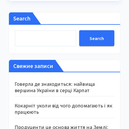
Search
Search
Свежие записи
Говерла де знаходиться: найвища
вершина України в серці Карпат
Кокарніт уколи від чого допомагають і як
працюють
Продуценти це основа життя на Землі: