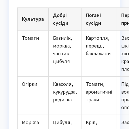
Добрі
Погані
Пе
Культура
сусіди
сусіди
пр
Томати
Базилік,
Картопля,
Зах
морква,
перець,
шкі
часник,
баклажани
хво
цибуля
кр
пло
Огірки
Квасоля,
Томати,
Пі
кукурудза,
ароматичні
вол
редиска
трави
пр
оп
Морква
Цибуля,
Кріп,
Зах