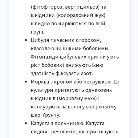
(фітофтороз, вертицильоз) та
шкідники (колорадський жук)
швидко поширюються по всій
групі.
Цибуля та часник з горохом,
квасолею чи іншими бобовими.
Фітонциди цибулевих пригнічують
ріст бобових і знижують їхню
здатність фіксувати азот.
Морква з кропом або петрушкою. Ці
культури притягують однакових
шкідників (морквяну муху) і
конкурують за вологу в верхньому
шарі ґрунту.
Капуста з полуницею. Капуста
виділяє речовини, які пригнічують