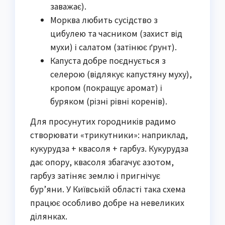
заважає).
Морква любить сусідство з
цибулею та часником (захист від
мухи) і салатом (затінює ґрунт).
Капуста добре поєднується з
селерою (відлякує капустяну муху),
кропом (покращує аромат) і
буряком (різні рівні коренів).
Для просунутих городників радимо 
створювати «трикутники»: наприклад, 
кукурудза + квасоля + гарбуз. Кукурудза 
дає опору, квасоля збагачує азотом, 
гарбуз затіняє землю і пригнічує 
бур’яни. У Київській області така схема 
працює особливо добре на невеликих 
ділянках.