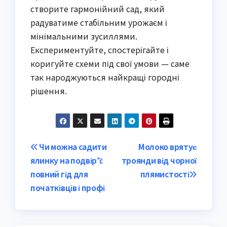
створите гармонійний сад, який 
радуватиме стабільним урожаєм і 
мінімальними зусиллями. 
Експериментуйте, спостерігайте і 
коригуйте схеми під свої умови — саме 
так народжуються найкращі городні 
рішення.
Post
Чи можна садити
Молоко врятує
ялинку на подвір’ї:
троянди від чорної
navigation
повний гід для
плямистості
початківців і профі