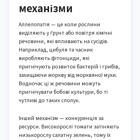
механізми
Аллелопатія — це коли рослини 
виділяють у ґрунт або повітря хімічні 
речовини, які впливають на сусідів. 
Наприклад, цибуля та часник 
виробляють фітонциди, які 
пригнічують розвиток бактерій і грибів, 
захищаючи моркву від морквяної мухи. 
Водночас ці ж речовини можуть 
пригнічувати бобові культури, бо ті 
чутливі до таких сполук.
Інший механізм — конкуренція за 
ресурси. Високорослі томати затіняють 
низькорослу салатну зелень, тому їх 