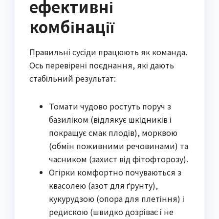
ефективні
комбінації
Правильні сусіди працюють як команда. 
Ось перевірені поєднання, які дають 
стабільний результат:
Томати чудово ростуть поруч з
базиліком (відлякує шкідників і
покращує смак плодів), морквою
(обмін поживними речовинами) та
часником (захист від фітофторозу).
Огірки комфортно почуваються з
квасолею (азот для ґрунту),
кукурудзою (опора для плетіння) і
редискою (швидко дозріває і не