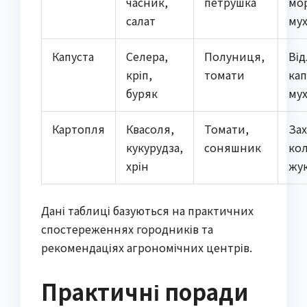
часник,
петрушка
мо
салат
му
Капуста
Селера,
Полуниця,
Ві
кріп,
томати
кап
буряк
му
Картопля
Квасоля,
Томати,
Зах
кукурудза,
соняшник
ко
хрін
жу
Дані таблиці базуються на практичних 
спостереженнях городників та 
рекомендаціях агрономічних центрів.
Практичні поради