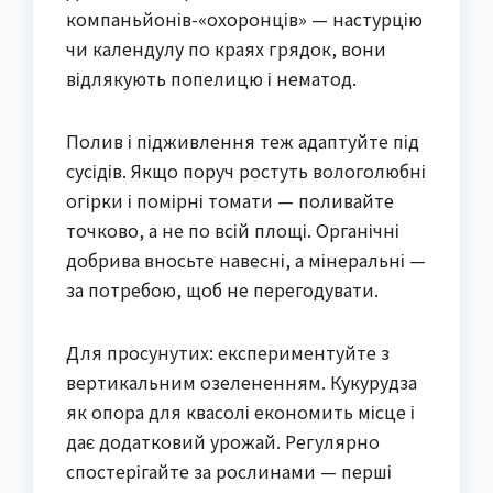
компаньйонів-«охоронців» — настурцію 
чи календулу по краях грядок, вони 
відлякують попелицю і нематод.
Полив і підживлення теж адаптуйте під 
сусідів. Якщо поруч ростуть вологолюбні 
огірки і помірні томати — поливайте 
точково, а не по всій площі. Органічні 
добрива вносьте навесні, а мінеральні — 
за потребою, щоб не перегодувати.
Для просунутих: експериментуйте з 
вертикальним озелененням. Кукурудза 
як опора для квасолі економить місце і 
дає додатковий урожай. Регулярно 
спостерігайте за рослинами — перші 