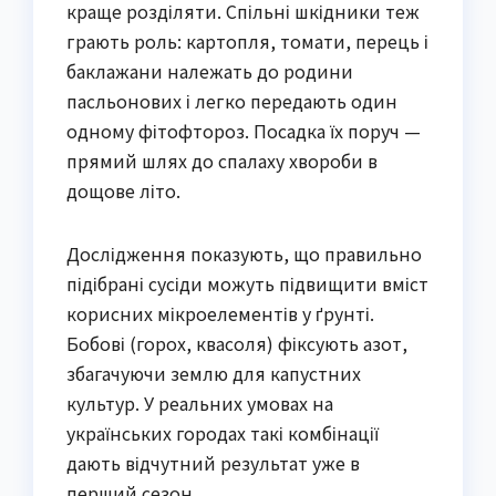
краще розділяти. Спільні шкідники теж 
грають роль: картопля, томати, перець і 
баклажани належать до родини 
пасльонових і легко передають один 
одному фітофтороз. Посадка їх поруч — 
прямий шлях до спалаху хвороби в 
дощове літо.
Дослідження показують, що правильно 
підібрані сусіди можуть підвищити вміст 
корисних мікроелементів у ґрунті. 
Бобові (горох, квасоля) фіксують азот, 
збагачуючи землю для капустних 
культур. У реальних умовах на 
українських городах такі комбінації 
дають відчутний результат уже в 
перший сезон.