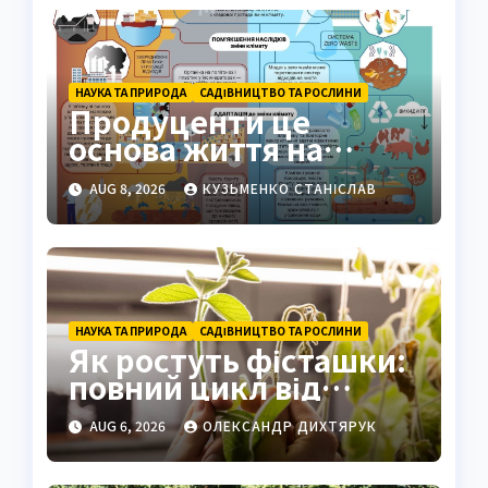
НАУКА ТА ПРИРОДА
САДІВНИЦТВО ТА РОСЛИНИ
Продуценти це
основа життя на
Землі: повний гід
AUG 8, 2026
КУЗЬМЕНКО СТАНІСЛАВ
НАУКА ТА ПРИРОДА
САДІВНИЦТВО ТА РОСЛИНИ
Як ростуть фісташки:
повний цикл від
насіння до стиглого
AUG 6, 2026
ОЛЕКСАНДР ДИХТЯРУК
горіха