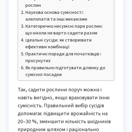
рослин
Наукова основа сумісності:
алелопатія та інші механізми
Категорично несумісні пари рослин:
що ніколи не варто садити разом
Ідеальні сусіди: як створювати
ефективні комбінації
Практичні поради для початківців і
просунутих
Як правильно підготувати ділянку до
сумісної посадки
Так, садити рослини поруч можна і 
навіть вигідно, якщо враховувати їхню 
сумісність. Правильний вибір сусідів 
допомагає підвищити врожайність на 
20–30 %, зменшити кількість шкідників 
природним шляхом і раціонально 