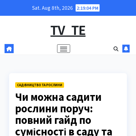
Skip
Sat. Aug 8th, 2026
2:19:05 PM
to
content
TV_TE
САДІВНИЦТВО ТА РОСЛИНИ
Чи можна садити
рослини поруч:
повний гайд по
сумісності в саду та