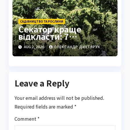
САДІВНИЦТВО ТА РОСЛИНИ
Секатор краще
відкласти: 7
вічнозелених рослин
AUG 2, 2026
ОЛЕКСАНДР ДИХТЯРУК
без обрізки
Leave a Reply
Your email address will not be published.
Required fields are marked
*
Comment
*