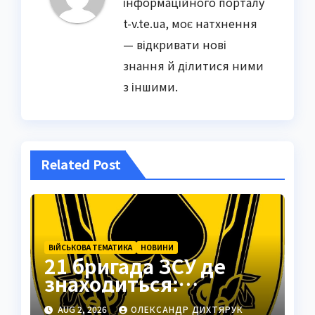
інформаційного порталу
t-v.te.ua, моє натхнення
— відкривати нові
знання й ділитися ними
з іншими.
Related Post
ВІЙСЬКОВА ТЕМАТИКА
НОВИНИ
21 бригада ЗСУ де
знаходиться:
Подільськ як
AUG 2, 2026
ОЛЕКСАНДР ДИХТЯРУК