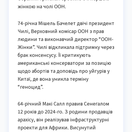
жінкою на чолі ООН.
74-річна Мішель Бачелет двічі президент
Чилі, Верховний комісар ООН з прав
людини та виконавчий директор “ООН-
Жінки”. Чилі відкликала підтримку через
брак консенсусу. Її критикують
американські консерватори за позицію
щодо абортів та доповідь про уйгурів у
Китаї, де вона уникла терміну
“геноцид”.
64-річний Макі Салл правив Сенегалом
12 років до 2024-го. З родини продавців
арахісу, він реалізував інфраструктурні
проекти для Африки. Висунутий