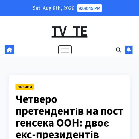
Skip
Sat. Aug 8th, 2026
9:09:46 PM
to
content
TV_TE
НОВИНИ
Четверо
претендентів на пост
генсека ООН: двоє
екс-президентів