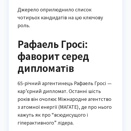
Джерело оприлюднило список
чотирьох кандидатів на цю ключову
роль.
Рафаель Гросі:
фаворит серед
дипломатів
65-річний аргентинець Рафаель Гросі —
кар’єрний дипломат. Останні шість
років він очолює Міжнародне агентство
з атомної енергії (МАГАТЕ), де про нього
кажуть як про “всюдисущого і
гіперактивного” лідера.