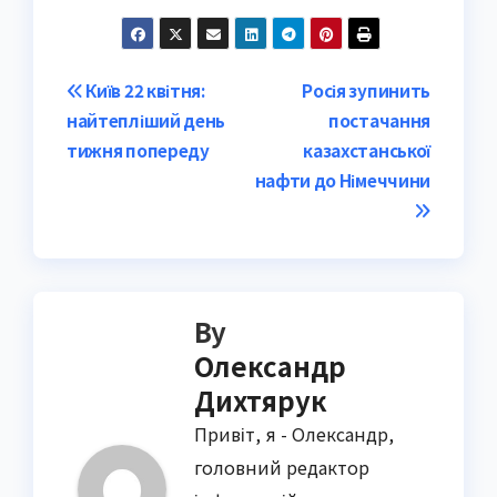
Post
Київ 22 квітня:
Росія зупинить
найтепліший день
постачання
navigation
тижня попереду
казахстанської
нафти до Німеччини
By
Олександр
Дихтярук
Привіт, я - Олександр,
головний редактор