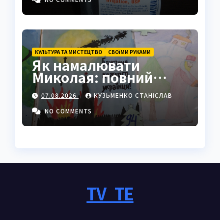
КУЛЬТУРА ТА МИСТЕЦТВО
СВОЇМИ РУКАМИ
Як намалювати
Миколая: повний
покроковий гайд з
07.08.2026
КУЗЬМЕНКО СТАНІСЛАВ
секретами майстрів
NO COMMENTS
TV_TE