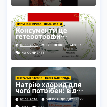
НАУКА ТА ПРИРОДА
ЦІКАВІ ФАКТИ
Консументи це
гетеротрофи
екосистеми
07.08.2026
КУЗЬМЕНКО СТАНІСЛАВ
NO COMMENTS
ЛІКУВАЛЬНІ ЗАСОБИ
НАУКА ТА ПРИРОДА
Натрію хлорид для
чого потрібен: від
фізрозчину до
07.08.2026
ОЛЕКСАНДР ДИХТЯРУК
промисловості
NO COMMENTS