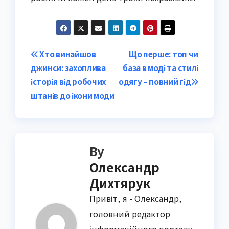
Post
Хто винайшов
Що перше: топ чи
джинси: захоплива
база в моді та стилі
navigation
історія від робочих
одягу – повний гід
штанів до ікони моди
By
Олександр
Дихтярук
Привіт, я - Олександр,
головний редактор
інформаційного порталу