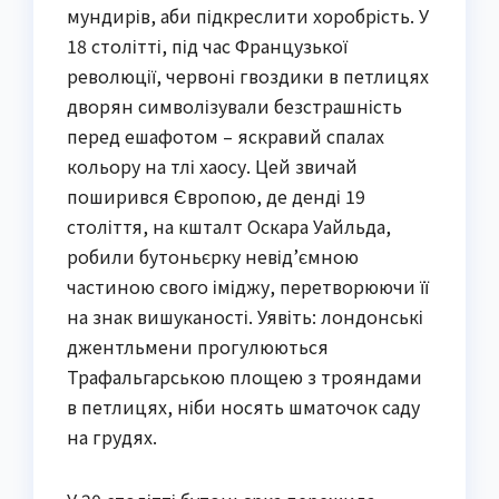
мундирів, аби підкреслити хоробрість. У
18 столітті, під час Французької
революції, червоні гвоздики в петлицях
дворян символізували безстрашність
перед ешафотом – яскравий спалах
кольору на тлі хаосу. Цей звичай
поширився Європою, де денді 19
століття, на кшталт Оскара Уайльда,
робили бутоньєрку невід’ємною
частиною свого іміджу, перетворюючи її
на знак вишуканості. Уявіть: лондонські
джентльмени прогулюються
Трафальгарською площею з трояндами
в петлицях, ніби носять шматочок саду
на грудях.