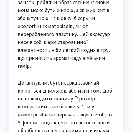
зачісок, роблячи образ свіжим і живим.
Вона може бути живою, з свіжих квітів,
або штучною – з шовку, бісеру чи
екологічних матеріалів, як-от
переробленого пластику. Цей аксесуар
несе в собі шарм старовинної
елегантності, ніби легкий подих вітру,
що приносить аромат саду в міський
гамір.
Деталізуючи, бутоньєрка зазвичай
кріпиться шпилькою або магнітом, щоб
не пошкодити тканину. Її розмір
компактний – не більше 5-7 см у
діаметрі, аби не перевантажувати образ.
У флористиці акцент на свіжості: квіти
обробляють спеціальними розчинами,