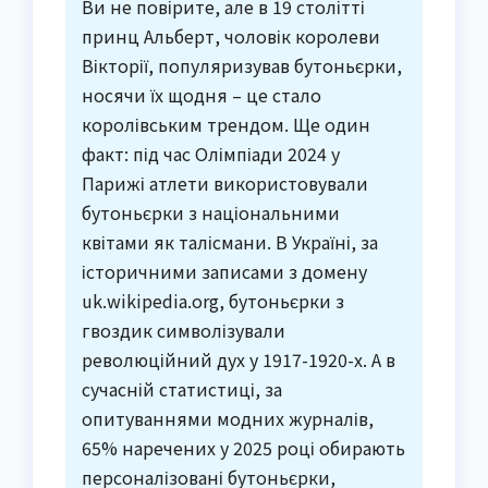
Ви не повірите, але в 19 столітті
принц Альберт, чоловік королеви
Вікторії, популяризував бутоньєрки,
носячи їх щодня – це стало
королівським трендом. Ще один
факт: під час Олімпіади 2024 у
Парижі атлети використовували
бутоньєрки з національними
квітами як талісмани. В Україні, за
історичними записами з домену
uk.wikipedia.org, бутоньєрки з
гвоздик символізували
революційний дух у 1917-1920-х. А в
сучасній статистиці, за
опитуваннями модних журналів,
65% наречених у 2025 році обирають
персоналізовані бутоньєрки,