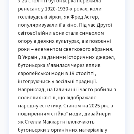
У 20 столітті бутоньєрка пережила
ренесанс у 1920-1930-х роках, коли
голлівудські зірки, як Фред Астер,
популяризували її в кіно. Під час Другої
світової війни вона стала символом
опору в деяких культурах, а в повоєнні
роки – елементом святкового вбрання.
В Україні, за даними історичних джерел,
бутоньєрка з’явилася через вплив
європейської моди в 19 столітті,
інтегруючись у весільні традиції.
Наприклад, на Галичині її часто робили з
польових квітів, що відображало
народну естетику. Станом на 2025 рік, з
поширенням стійкої моди, дизайнери
як Стелла Маккартні включають
бутоньєрки з органічних матеріалів у