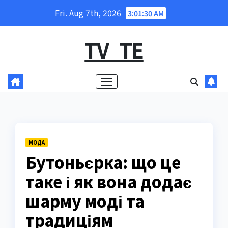
Skip
Fri. Aug 7th, 2026
3:01:31 AM
to
content
TV_TE
МОДА
Бутоньєрка: що це
таке і як вона додає
шарму моді та
традиціям