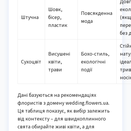
Довг
Шовк,
екол
Повсякденна
Штучна
бісер,
(як
мода
пластик
пере
без 
Стій
Висушені
Бохо-стиль,
нату
Сухоцвіт
квіти,
екологічні
ідеа
трави
події
трив
носі
Дані базуються на рекомендаціях
флористів з домену wedding.flowers.ua.
Ця таблиця показує, як вибір залежить
від контексту – для швидкоплинного
свята обирайте живі квіти, а для