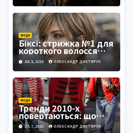
МОДА
Біксі: стрижка №1 для
короткого волосся
влітку 2026
JUL 9, 2026
ОЛЕКСАНДР ДИХТЯРУК
МОДА
Тренди 2010-х
повертаються: що
знову носити
JUL 7, 2026
ОЛЕКСАНДР ДИХТЯРУК