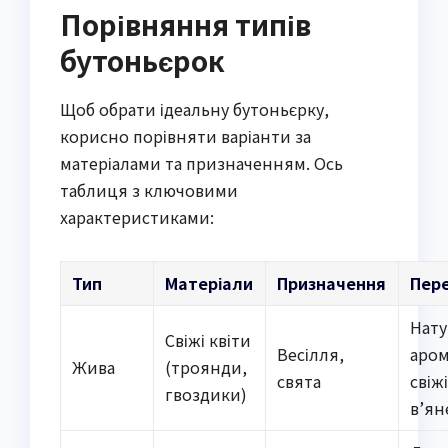
Порівняння типів
бутоньєрок
Щоб обрати ідеальну бутоньєрку,
корисно порівняти варіанти за
матеріалами та призначенням. Ось
таблиця з ключовими
характеристиками:
Тип
Матеріали
Призначення
Пер
Нат
Свіжі квіти
Весілля,
аром
Жива
(троянди,
свята
свіж
гвоздики)
в’ян