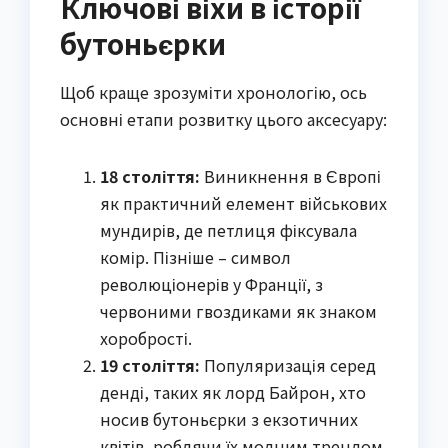
Ключові віхи в історії
бутоньєрки
Щоб краще зрозуміти хронологію, ось
основні етапи розвитку цього аксесуару:
18 століття:
Виникнення в Європі
як практичний елемент військових
мундирів, де петлиця фіксувала
комір. Пізніше – символ
революціонерів у Франції, з
червоними гвоздиками як знаком
хоробрості.
19 століття:
Популяризація серед
денді, таких як лорд Байрон, хто
носив бутоньєрки з екзотичних
квітів, роблячи їх модним трендом