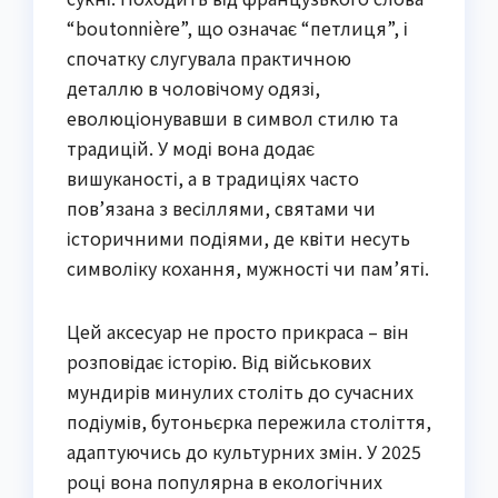
“boutonnière”, що означає “петлиця”, і
спочатку слугувала практичною
деталлю в чоловічому одязі,
еволюціонувавши в символ стилю та
традицій. У моді вона додає
вишуканості, а в традиціях часто
пов’язана з весіллями, святами чи
історичними подіями, де квіти несуть
символіку кохання, мужності чи пам’яті.
Цей аксесуар не просто прикраса – він
розповідає історію. Від військових
мундирів минулих століть до сучасних
подіумів, бутоньєрка пережила століття,
адаптуючись до культурних змін. У 2025
році вона популярна в екологічних