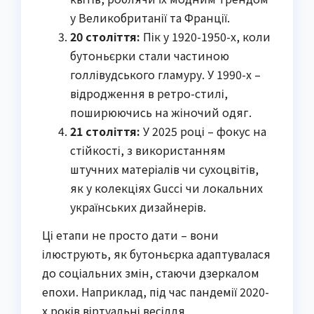
у Великобританії та Франції.
20 століття:
Пік у 1920-1950-х, коли
бутоньєрки стали частиною
голлівудського гламуру. У 1990-х –
відродження в ретро-стилі,
поширюючись на жіночий одяг.
21 століття:
У 2025 році – фокус на
стійкості, з використанням
штучних матеріалів чи сухоцвітів,
як у колекціях Gucci чи локальних
українських дизайнерів.
Ці етапи не просто дати – вони
ілюструють, як бутоньєрка адаптувалася
до соціальних змін, стаючи дзеркалом
епохи. Наприклад, під час пандемії 2020-
х років віртуальні весілля