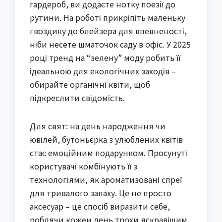
гардероб, ви додаєте нотку поезії до
рутини. На роботі прикріпіть маленьку
гвоздику до блейзера для впевненості,
ніби несете шматочок саду в офіс. У 2025
році тренд на “зелену” моду робить її
ідеальною для екологічних заходів –
обирайте органічні квіти, щоб
підкреслити свідомість.
Для свят: на день народження чи
ювілей, бутоньєрка з улюблених квітів
стає емоційним подарунком. Просунуті
користувачі комбінують її з
технологіями, як ароматизовані спреї
для тривалого запаху. Це не просто
аксесуар – це спосіб виразити себе,
роблячи кожен день трохи яскравішим.