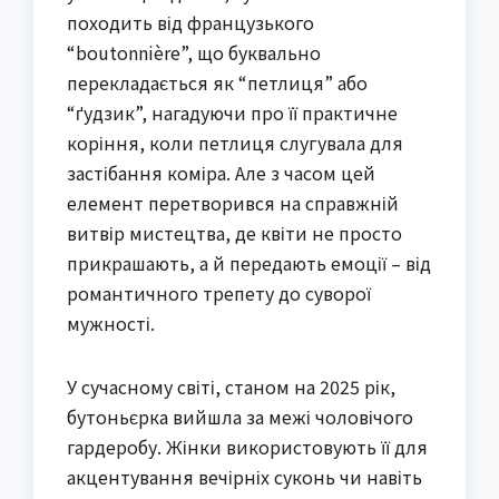
походить від французького
“boutonnière”, що буквально
перекладається як “петлиця” або
“ґудзик”, нагадуючи про її практичне
коріння, коли петлиця слугувала для
застібання коміра. Але з часом цей
елемент перетворився на справжній
витвір мистецтва, де квіти не просто
прикрашають, а й передають емоції – від
романтичного трепету до суворої
мужності.
У сучасному світі, станом на 2025 рік,
бутоньєрка вийшла за межі чоловічого
гардеробу. Жінки використовують її для
акцентування вечірніх суконь чи навіть