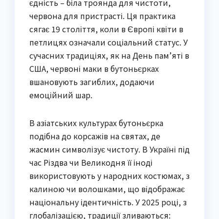
єдність – біла троянда для чистоти,
червона для пристрасті. Ця практика
сягає 19 століття, коли в Європі квіти в
петлицях означали соціальний статус. У
сучасних традиціях, як на День пам’яті в
США, червоні маки в бутоньєрках
вшановують загиблих, додаючи
емоційний шар.
В азіатських культурах бутоньєрка
подібна до корсажів на святах, де
жасмин символізує чистоту. В Україні під
час Різдва чи Великодня її іноді
використовують у народних костюмах, з
калиною чи волошками, що відображає
національну ідентичність. У 2025 році, з
глобалізацією, традиції зливаються: