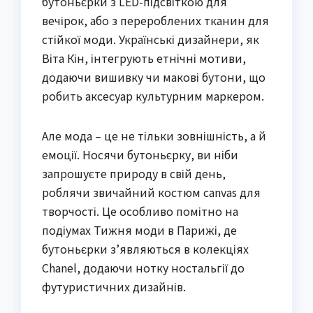
бутоньєрки з LED-підсвіткою для
вечірок, або з перероблених тканин для
стійкої моди. Українські дизайнери, як
Віта Кін, інтегрують етнічні мотиви,
додаючи вишивку чи макові бутони, що
робить аксесуар культурним маркером.
Але мода – це не тільки зовнішність, а й
емоції. Носячи бутоньєрку, ви ніби
запрошуєте природу в свій день,
роблячи звичайний костюм canvas для
творчості. Це особливо помітно на
подіумах Тижня моди в Парижі, де
бутоньєрки з’являються в колекціях
Chanel, додаючи нотку ностальгії до
футуристичних дизайнів.