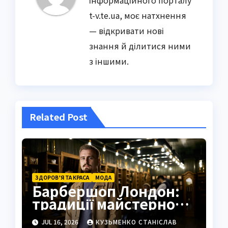
t-v.te.ua, моє натхнення
— відкривати нові
знання й ділитися ними
з іншими.
Related Post
ЗДОРОВ’Я ТА КРАСА
МОДА
Барбершоп Лондон:
традиції майстерності
та сучасний стиль
JUL 16, 2026
КУЗЬМЕНКО СТАНІСЛАВ