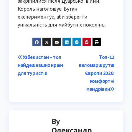
закріпилися після Дуарської війни.
Король наголошує: Бутан
експериментує, аби зберегти
унікальність для майбутніх поколінь.
Post
Узбекистан – топ
Топ-12
найдешевших країн
веломаршрутів
navigation
для туристів
Європи 2026:
комфортні
мандрівки
By
Олександр