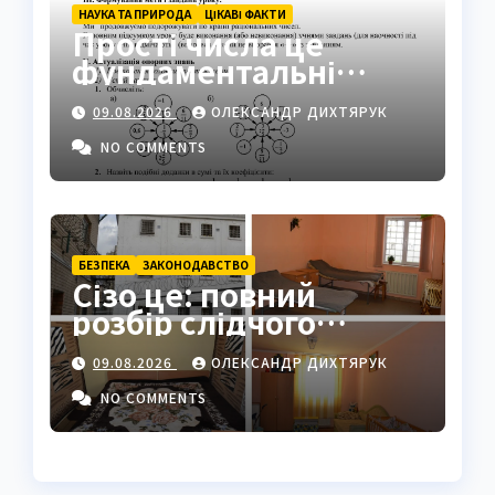
НАУКА ТА ПРИРОДА
ЦІКАВІ ФАКТИ
Прості числа це
фундаментальні
«атоми» математики
09.08.2026
ОЛЕКСАНДР ДИХТЯРУК
NO COMMENTS
БЕЗПЕКА
ЗАКОНОДАВСТВО
Сізо це: повний
розбір слідчого
ізолятора в Україні
09.08.2026
ОЛЕКСАНДР ДИХТЯРУК
NO COMMENTS