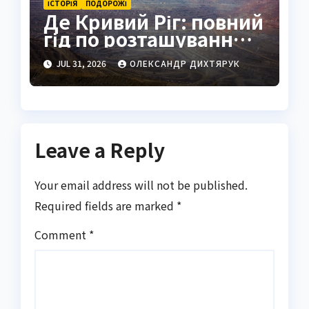
ІСТОРІЯ
ПОДОРОЖІ
Де Кривий Ріг: повний
гід по розташуванню,
історії та життю міста
JUL 31, 2026
ОЛЕКСАНДР ДИХТЯРУК
Leave a Reply
Your email address will not be published.
Required fields are marked
*
Comment
*