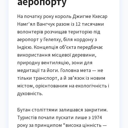
аеропорту
На початку року король Джигме Кхесар
Намгʼял Вангчук разом із 12 тисячами
волонтерів розчищав територію під
аеропорт у Гелепху, біля кордону з
Індією. Концепція об’єкта передбачає
використання місцевої деревини,
природну вентиляцію, зони для
медитації та йоги. Головна мета — не
тільки транспорт, а й зв’язок із новим
містом, орієнтованим на екологічність і
духовність.
Бутан століттями залишався закритим.
Туристів почали пускати лише з 1974
року за принципом “висока цінність —