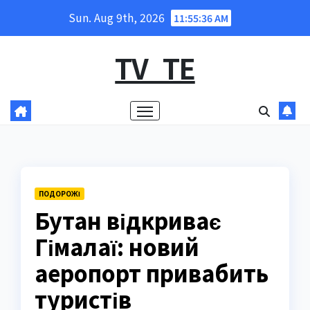
Skip
Sun. Aug 9th, 2026
11:55:37 AM
to
content
TV_TE
ПОДОРОЖІ
Бутан відкриває
Гімалаї: новий
аеропорт привабить
туристів