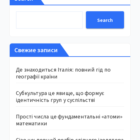
Search
Свежие записи
Де знаходиться Італія: повний гід по
географії країни
Субкультура це явище, що формує
ідентичність груп у суспільстві
Прості числа це фундаментальні «атоми»
математики
Сізо це: повний розбір слідчого ізолятора