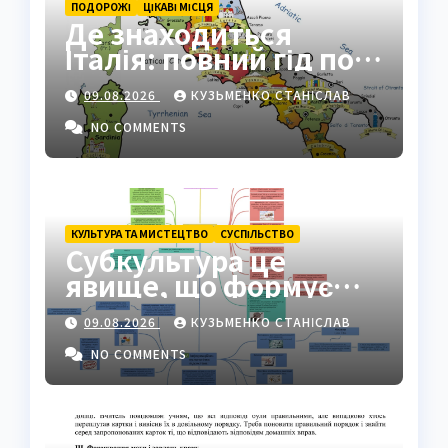
ПОДОРОЖІ
ЦІКАВІ МІСЦЯ
Де знаходиться
Італія: повний гід по
географії країни
09.08.2026
КУЗЬМЕНКО СТАНІСЛАВ
NO COMMENTS
КУЛЬТУРА ТА МИСТЕЦТВО
СУCПІЛЬСТВО
Субкультура це
явище, що формує
ідентичність груп у
09.08.2026
КУЗЬМЕНКО СТАНІСЛАВ
суспільстві
NO COMMENTS