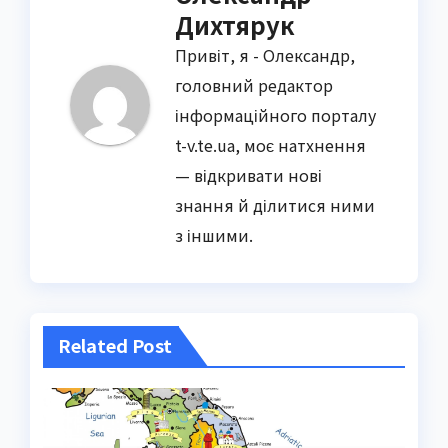
Дихтярук
Привіт, я - Олександр,
головний редактор
інформаційного порталу
t-v.te.ua, моє натхнення
— відкривати нові
знання й ділитися ними
з іншими.
Related Post