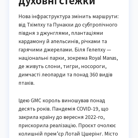
духовні стежки
Нова інфраструктура змінить маршрути:
від Тхімпху та Пунакхи до субтропічного
півдня з джунглями, плантаціями
кардамону й апельсинів, річками та
гарячими джерелами. Біля Гелепху —
національні парки, зокрема Royal Manas,
де живуть слони, тигри, носороги,
димчасті леопарди та понад 360 видів
птахів.
Ідею GMC король виношував понад
десять років. Пандемія COVID-19, що
закрила країну до вересня 2022-го,
прискорила реалізацію. Проєкт очолює
колишній прем’єр Лотай Цшерінг. Місто