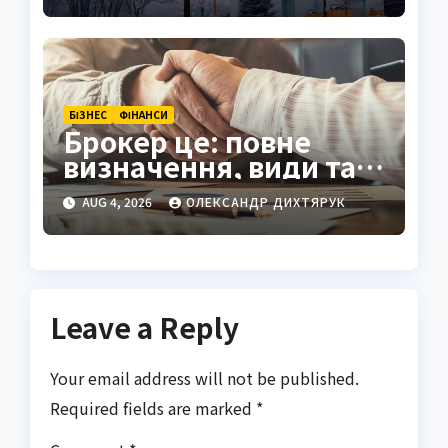
БІЗНЕС
ФІНАНСИ
Брокер це: повне
визначення, види та
як обрати надійного
AUG 4, 2026
ОЛЕКСАНДР ДИХТЯРУК
посередника
Leave a Reply
Your email address will not be published.
Required fields are marked
*