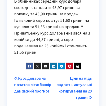
В обмінниках середній курс долара
сьогодні становить 43,97 гривні за
покупку та 43,90 гривні за продаж.
Готівковий євро коштує 51,60 гривні на
купівлю та 51,36 гривні на продаж. У
ПриватБанку курс долара знизився на 3
копійки до 44,37 гривні, а євро
подешевшав на 25 копійок і становить
51,55 гривні.
Post
Курс долара на
Ціни на мідь
початок літа: банкір
падають: актуальні
navigation
дав свіжий прогноз
котирування на 20
травня