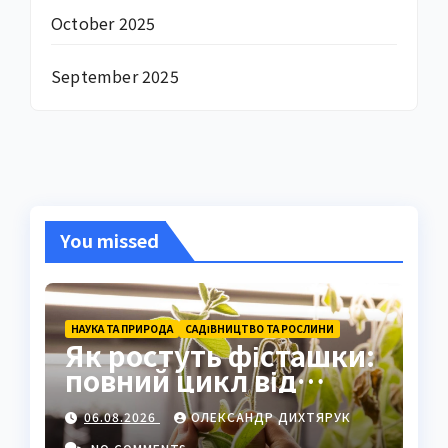
October 2025
September 2025
You missed
НАУКА ТА ПРИРОДА
САДІВНИЦТВО ТА РОСЛИНИ
Як ростуть фісташки:
повний цикл від
насіння до стиглого
06.08.2026
ОЛЕКСАНДР ДИХТЯРУК
горіха