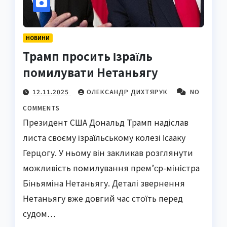
НОВИНИ
Трамп просить Ізраїль
помилувати Нетаньягу
12.11.2025
ОЛЕКСАНДР ДИХТЯРУК
NO
COMMENTS
Президент США Дональд Трамп надіслав
листа своєму ізраїльському колезі Ісааку
Герцогу. У ньому він закликав розглянути
можливість помилування прем’єр-міністра
Біньяміна Нетаньягу. Деталі звернення
Нетаньягу вже довгий час стоїть перед
судом…