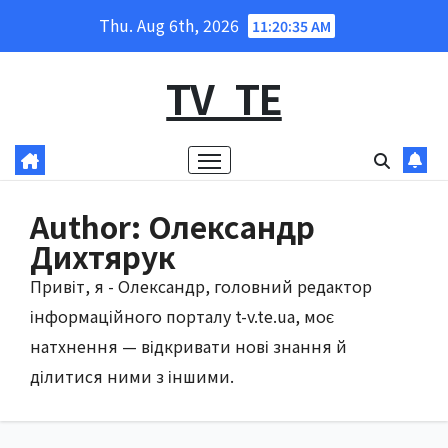
Skip
Thu. Aug 6th, 2026
11:20:37 AM
to
content
TV_TE
Author:
Олександр
Дихтярук
Привіт, я - Олександр, головний редактор
інформаційного порталу t-v.te.ua, моє
натхнення — відкривати нові знання й
ділитися ними з іншими.