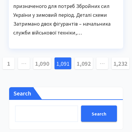
призначеного для потреб Збройних сил
України у зимовий період. Деталі схеми
Затримано двох фігурантів – начальника
служби військової техніки,…
sts
1
…
1,090
1,091
1,092
…
1,232
gination
Search
Search