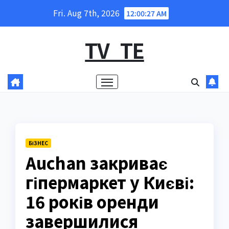
Skip
Fri. Aug 7th, 2026
12:00:28 AM
to
content
TV_TE
БІЗНЕС
Auchan закриває
гіпермаркет у Києві:
16 років оренди
завершилися