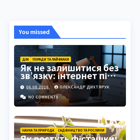
You missed
ДІМ
ПОРАДИ ТА ЛАЙФХАКИ
Як не залишитися без
зв’язку: інтернет під
час відключень світла
06.08.2026
ОЛЕКСАНДР ДИХТЯРУК
NO COMMENTS
НАУКА ТА ПРИРОДА
САДІВНИЦТВО ТА РОСЛИНИ
Як ростуть фісташки: