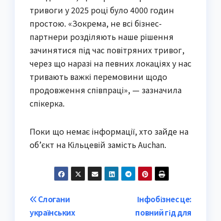
тривоги у 2025 році було 4000 годин
простою. «Зокрема, не всі бізнес-
партнери розділяють наше рішення
зачинятися під час повітряних тривог,
через що наразі на певних локаціях у нас
тривають важкі перемовини щодо
продовження співпраці», — зазначила
спікерка.
Поки що немає інформації, хто зайде на
об’єкт на Кільцевій замість Auchan.
Post
Слогани
Інфобізнес це:
українських
повний гід для