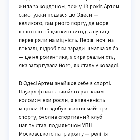
жила за кордоном, тож у 13 років Артем
самотужки подався до Одеси —
великого, гамірного порту, де море
шепотіло обіцянки пригод, а вулиці
перевіряли на міцність. Перші ночі на
вокзалі, підробітки заради шматка хліба
— це не романтика, а сира реальність,
яка загартувала його, як сталь у ковадлі.
В Одесі Артем знайшов себе в спорті.
Пауерліфтинг став його рятівним
колом: м’язи росли, а впевненість
міцніла. Він здобув звання майстра
спорту, очолив спортивний клуб і
навіть став іподияконом УПЦ
Московського патріархату — релігія