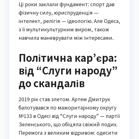
Ці роки заклали фундамент: спорт дав
фізичну силу, юриспруденція —
інтелект, релігія — ідеологію. Але Одеса,
з її мультикультурним виром, також
навчила маневрувати між інтересами.
Політична кар’єра:
від “Слуги народу”
до скандалів
2019 рік став злетом. Артем Дмитрук
балотувався по мажоритарному округу
№133 в Одесі від “Слуги народу” — партії
Зеленського, що обіцяла свіжий подих.
Перемога з великим відривом: одесити