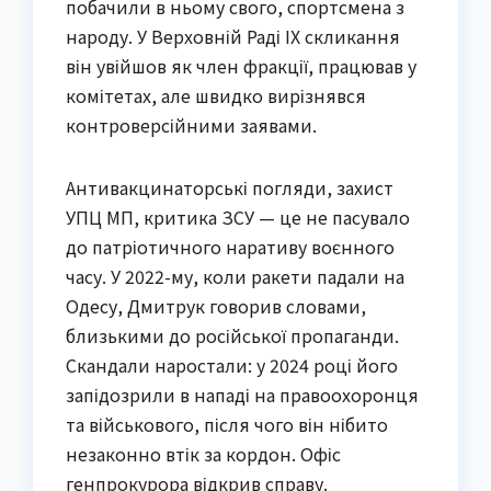
побачили в ньому свого, спортсмена з
народу. У Верховній Раді IX скликання
він увійшов як член фракції, працював у
комітетах, але швидко вирізнявся
контроверсійними заявами.
Антивакцинаторські погляди, захист
УПЦ МП, критика ЗСУ — це не пасувало
до патріотичного наративу воєнного
часу. У 2022-му, коли ракети падали на
Одесу, Дмитрук говорив словами,
близькими до російської пропаганди.
Скандали наростали: у 2024 році його
запідозрили в нападі на правоохоронця
та військового, після чого він нібито
незаконно втік за кордон. Офіс
генпрокурора відкрив справу.