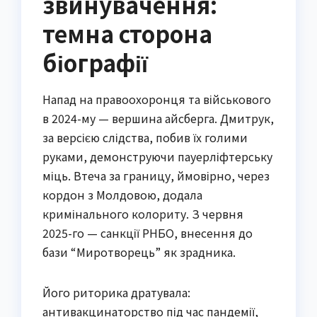
звинувачення:
темна сторона
біографії
Напад на правоохоронця та військового
в 2024-му — вершина айсберга. Дмитрук,
за версією слідства, побив їх голими
руками, демонструючи пауерліфтерську
міць. Втеча за границу, ймовірно, через
кордон з Молдовою, додала
кримінального колориту. З червня
2025-го — санкції РНБО, внесення до
бази “Миротворець” як зрадника.
Його риторика дратувала:
антивакцинаторство під час пандемії,