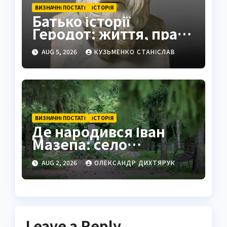
ВИЗНАЧНІ ПОСТАТІ
ІСТОРІЯ
Батько історії
Геродот: життя, праці
та спадщина
AUG 5, 2026
КУЗЬМЕНКО СТАНІСЛАВ
ВИЗНАЧНІ ПОСТАТІ
ІСТОРІЯ
Де народився Іван
Мазепа: село
Мазепинці та корені
AUG 2, 2026
ОЛЕКСАНДР ДИХТЯРУК
легендарного
гетьмана
Leave a Reply