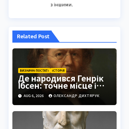
з іншими.
Related Post
ВИЗНАЧНІ ПОСТАТІ
ІСТОРІЯ
Де народився Генрік
Ібсен: точне місце і
історія
AUG 6, 2026
ОЛЕКСАНДР ДИХТЯРУК