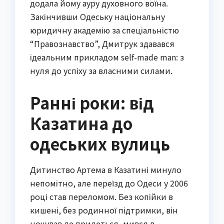
додала йому ауру духовного воїна.
Закінчивши Одеську національну
юридичну академію за спеціальністю
“Правознавство”, Дмитрук здавався
ідеальним прикладом self-made man: з
нуля до успіху за власними силами.
Ранні роки: від
Казатина до
одеських вулиць
Дитинство Артема в Казатині минуло
непомітно, але переїзд до Одеси у 2006
році став переломом. Без копійки в
кишені, без родинної підтримки, він
ночував де придеться, мився в