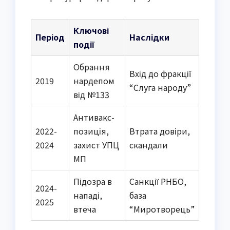
Ключові
Період
Наслідки
події
Обрання
Вхід до фракції
2019
нардепом
“Слуга народу”
від №133
Антивакс-
2022-
позиція,
Втрата довіри,
2024
захист УПЦ
скандали
МП
Підозра в
Санкції РНБО,
2024-
нападі,
база
2025
втеча
“Миротворець”