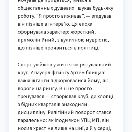
общественных душевих і шукав будь-яку
роботу. “Я просто виживав”, — згадував
він пізніше в інтерв’ю. Ця епоха
сформувала характер: жорсткий,
прямолінійний, з вуличною мудрістю,
що пізніше проявиться в політиці.
Спорт увійшов у життя як рятувальний
круг. У пауерліфтингу Артем блищав:
важкі штанги підкорювалися йому, як
вороги на рингу. Він не просто
тренувався — створював клуб, де хлопці
з бідних кварталів знаходили
дисципліну. Релігійний поворот стався
паралельно: як іподиякон УПЦ МП, він
носив хрест не лише на шиї, а й у серці,