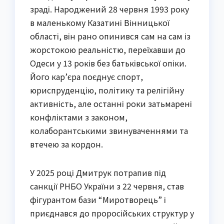
зраді. Народжений 28 червня 1993 року
в маленькому Казатині Вінницької
області, він рано опинився сам на сам із
жорстокою реальністю, переїхавши до
Одеси у 13 років без батьківської опіки.
Його кар’єра поєднує спорт,
юриспруденцію, політику та релігійну
активність, але останні роки затьмарені
конфліктами з законом,
колаборантськими звинуваченнями та
втечею за кордон.
У 2025 році Дмитрук потрапив під
санкції РНБО України з 22 червня, став
фігурантом бази “Миротворець” і
приєднався до проросійських структур у