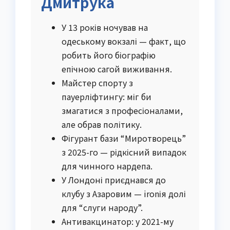
Дмитрука
У 13 років ночував на
одеському вокзалі — факт, що
робить його біографію
епічною сагой виживання.
Майстер спорту з
пауерліфтингу: міг би
змагатися з професіоналами,
але обрав політику.
Фігурант бази “Миротворець”
з 2025-го — рідкісний випадок
для чинного нардепа.
У Лондоні приєднався до
клубу з Азаровим — ironія долі
для “слуги народу”.
Антивакцинатор: у 2021-му