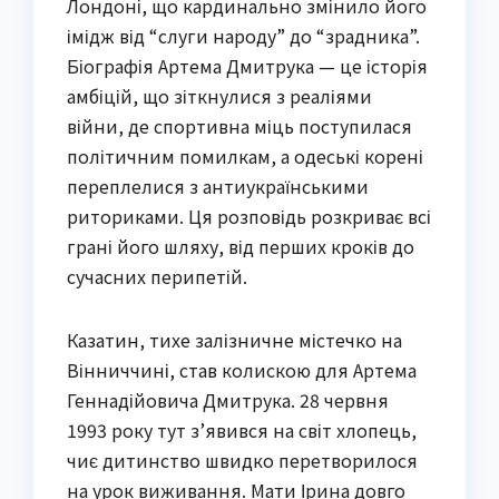
Лондоні, що кардинально змінило його
імідж від “слуги народу” до “зрадника”.
Біографія Артема Дмитрука — це історія
амбіцій, що зіткнулися з реаліями
війни, де спортивна міць поступилася
політичним помилкам, а одеські корені
переплелися з антиукраїнськими
риториками. Ця розповідь розкриває всі
грані його шляху, від перших кроків до
сучасних перипетій.
Казатин, тихе залізничне містечко на
Вінниччині, став колискою для Артема
Геннадійовича Дмитрука. 28 червня
1993 року тут з’явився на світ хлопець,
чиє дитинство швидко перетворилося
на урок виживання. Мати Ірина довго