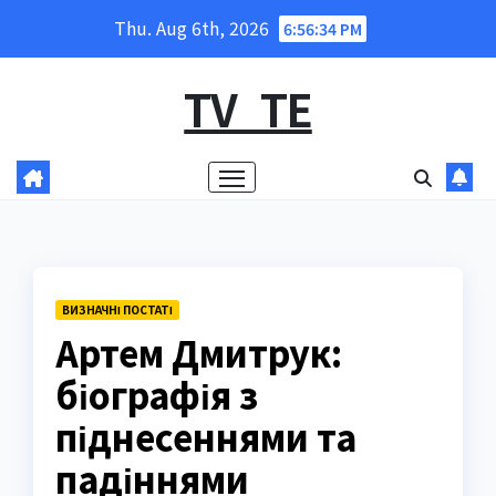
Skip
Thu. Aug 6th, 2026
6:56:35 PM
to
content
TV_TE
ВИЗНАЧНІ ПОСТАТІ
Артем Дмитрук:
біографія з
піднесеннями та
падіннями