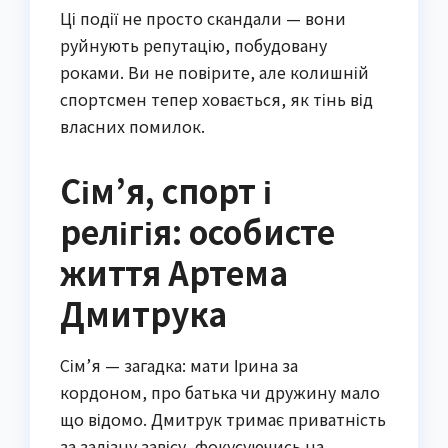
Ці події не просто скандали — вони
руйнують репутацію, побудовану
роками. Ви не повірите, але колишній
спортсмен тепер ховається, як тінь від
власних помилок.
Сім’я, спорт і
релігія: особисте
життя Артема
Дмитрука
Сім’я — загадка: мати Ірина за
кордоном, про батька чи дружину мало
що відомо. Дмитрук тримає приватність
за залізну завісу, фокусуючись на