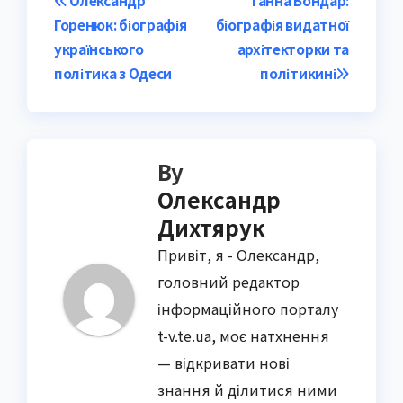
Post
Олександр
Ганна Бондар:
Горенюк: біографія
біографія видатної
navigation
українського
архітекторки та
політика з Одеси
політикині
By
Олександр
Дихтярук
Привіт, я - Олександр,
головний редактор
інформаційного порталу
t-v.te.ua, моє натхнення
— відкривати нові
знання й ділитися ними