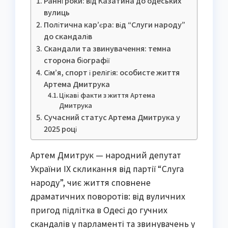
Ранні роки: від Казатина до одеських
вулиць
Політична кар’єра: від “Слуги народу”
до скандалів
Скандали та звинувачення: темна
сторона біографії
Сім’я, спорт і релігія: особисте життя
Артема Дмитрука
Цікаві факти з життя Артема
Дмитрука
Сучасний статус Артема Дмитрука у
2025 році
Артем Дмитрук — народний депутат
України IX скликання від партії “Слуга
народу”, чиє життя сповнене
драматичних поворотів: від вуличних
пригод підлітка в Одесі до гучних
скандалів у парламенті та звинувачень у