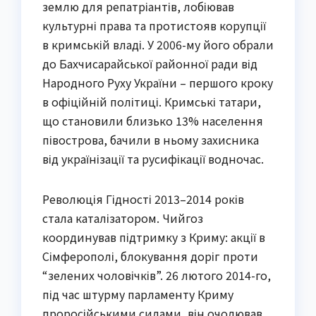
землю для репатріантів, лобіював
культурні права та протистояв корупції
в кримській владі. У 2006-му його обрали
до Бахчисарайської районної ради від
Народного Руху України – першого кроку
в офіційній політиці. Кримські татари,
що становили близько 13% населення
півострова, бачили в ньому захисника
від українізації та русифікації водночас.
Революція Гідності 2013–2014 років
стала каталізатором. Чийгоз
координував підтримку з Криму: акції в
Сімферополі, блокування доріг проти
“зелених чоловічків”. 26 лютого 2014-го,
під час штурму парламенту Криму
проросійськими силами, він очолював