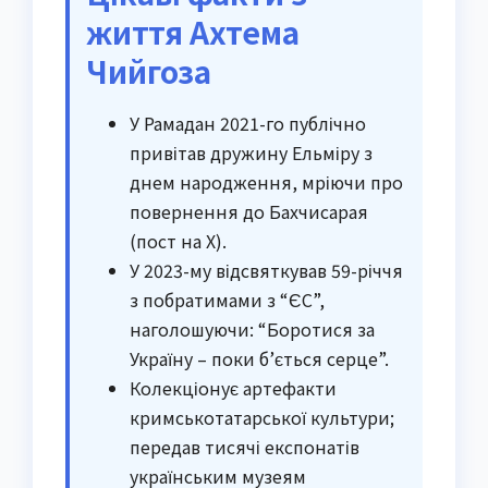
життя Ахтема
Чийгоза
У Рамадан 2021-го публічно
привітав дружину Ельміру з
днем народження, мріючи про
повернення до Бахчисарая
(пост на X).
У 2023-му відсвяткував 59-річчя
з побратимами з “ЄС”,
наголошуючи: “Боротися за
Україну – поки б’ється серце”.
Колекціонує артефакти
кримськотатарської культури;
передав тисячі експонатів
українським музеям