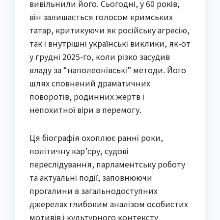
вивільнили його. Сьогодні, у 60 років,
він залишається голосом кримських
татар, критикуючи як російську агресію,
так і внутрішні українські виклики, як-от
у грудні 2025-го, коли різко засудив
владу за “наполеонівські” методи. Його
шлях сповнений драматичних
поворотів, родинних жертв і
непохитної віри в перемогу.
Ця біографія охоплює ранні роки,
політичну кар’єру, судові
переслідування, парламентську роботу
та актуальні події, заповнюючи
прогалини в загальнодоступних
джерелах глибоким аналізом особистих
мотивів і культурного контексту