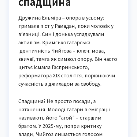
спадщина
Дружина Ельміра – опора в усьому:
тримала піст у Рамадан, поки чоловік у
в’язниці. Син і донька успадкували
активізм. Кримськотатарська
ідентичність Чийгоза – ключ: мова,
звичаї, тамга як символ опору. Він часто
цитує Ісмаїла Гаспринського,
реформатора XIX століття, порівнюючи
сучасність з джихадом за свободу.
Спадщина? Не просто посади, а
натхнення. Молоді татари в еміграції
називають його “агой” – старшим
братом. У 2025-му, попри критику
влади, Чийгоз лишається голосом