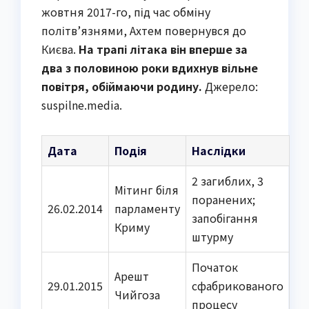
жовтня 2017-го, під час обміну
політв’язнями, Ахтем повернувся до
Києва.
На трапі літака він вперше за
два з половиною роки вдихнув вільне
повітря, обіймаючи родину.
Джерело:
suspilne.media.
Дата
Подія
Наслідки
2 загиблих, 3
Мітинг біля
поранених;
26.02.2014
парламенту
запобігання
Криму
штурму
Початок
Арешт
29.01.2015
сфабрикованого
Чийгоза
процесу