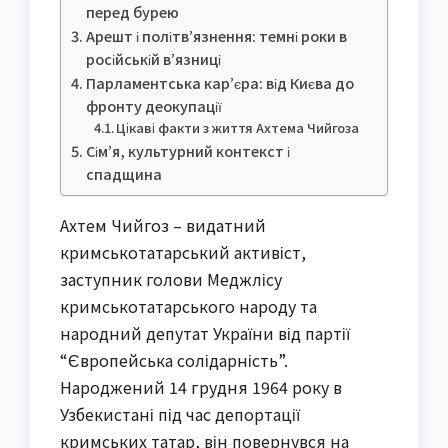
перед бурею
Арешт і політв’язнення: темні роки в
російській в’язниці
Парламентська кар’єра: від Києва до
фронту деокупації
Цікаві факти з життя Ахтема Чийгоза
Сім’я, культурний контекст і
спадщина
Aхтем Чийгоз – видатний
кримськотатарський активіст,
заступник голови Меджлісу
кримськотатарського народу та
народний депутат України від партії
“Європейська солідарність”.
Народжений 14 грудня 1964 року в
Узбекистані під час депортації
кримських татар, він повернувся на