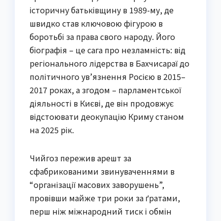
історичну батьківщину в 1989-му, де
швидко став ключовою фігурою в
боротьбі за права свого народу. Його
біографія – це сага про незламність: від
регіонального лідерства в Бахчисараї до
політичного ув’язнення Росією в 2015–
2017 роках, а згодом – парламентської
діяльності в Києві, де він продовжує
відстоювати деокупацію Криму станом
на 2025 рік.
Чийгоз пережив арешт за
сфабрикованими звинуваченнями в
“організації масових заворушень”,
провівши майже три роки за ґратами,
перш ніж міжнародний тиск і обмін