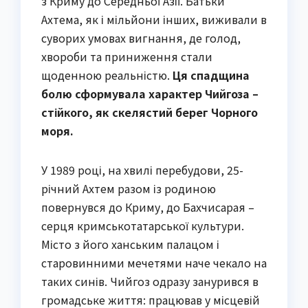
з Криму до Середньої Азії. Батьки
Ахтема, як і мільйони інших, виживали в
суворих умовах вигнання, де голод,
хвороби та приниження стали
щоденною реальністю.
Ця спадщина
болю сформувала характер Чийгоза –
стійкого, як скелястий берег Чорного
моря.
У 1989 році, на хвилі перебудови, 25-
річний Ахтем разом із родиною
повернувся до Криму, до Бахчисарая –
серця кримськотатарської культури.
Місто з його ханським палацом і
старовинними мечетями наче чекало на
таких синів. Чийгоз одразу занурився в
громадське життя: працював у місцевій