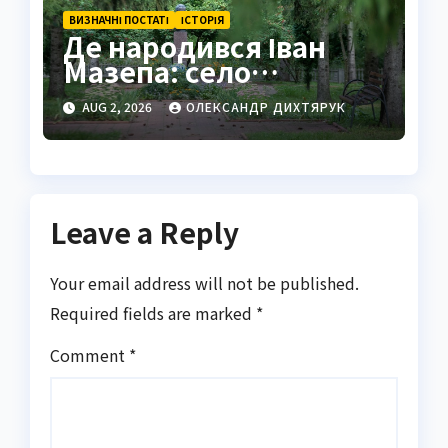
ВИЗНАЧНІ ПОСТАТІ
ІСТОРІЯ
Де народився Іван
Мазепа: село
Мазепинці та корені
AUG 2, 2026
ОЛЕКСАНДР ДИХТЯРУК
легендарного
гетьмана
Leave a Reply
Your email address will not be published.
Required fields are marked
*
Comment
*