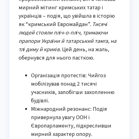
мирний мітинг кримських татар і
українців – подія, що увійшла в історію
як “кримський Евромайдан”.
Тисячі
людей стояли пліч-о-пліч, тримаючи
прапори України й татарський тамга, на
тлі диму й криків.
Цей день, на жаль,
обернувся для нього пасткою.
Організація протестів: Чийгоз
мобілізував понад 2 тисячі
учасників, запобігши захопленню
будівлі.
Міжнародний резонанс: Подія
привернула увагу ООН і
Європарламенту, підкресливши
мирний характер опору.