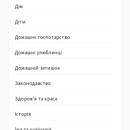
Дім
Діти
Домашнє госпотарство
Домашні улюбленці
Домашній затишок
Законодавство
Здоров’я та краса
Історія
Їжа та кулінарія