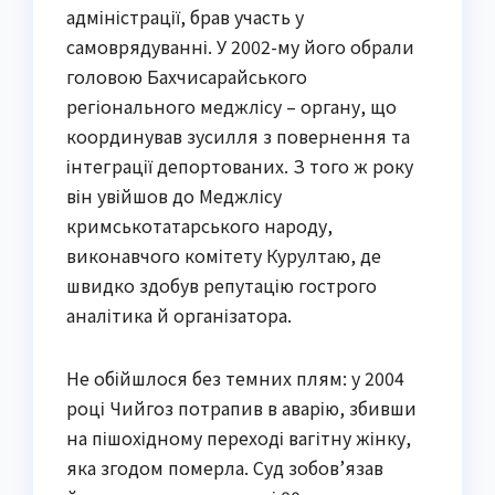
адміністрації, брав участь у
самоврядуванні. У 2002-му його обрали
головою Бахчисарайського
регіонального меджлісу – органу, що
координував зусилля з повернення та
інтеграції депортованих. З того ж року
він увійшов до Меджлісу
кримськотатарського народу,
виконавчого комітету Курултаю, де
швидко здобув репутацію гострого
аналітика й організатора.
Не обійшлося без темних плям: у 2004
році Чийгоз потрапив в аварію, збивши
на пішохідному переході вагітну жінку,
яка згодом померла. Суд зобов’язав