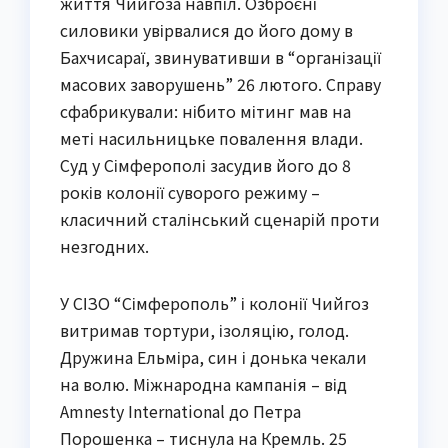
життя Чийгоза навпіл. Озброєні
силовики увірвалися до його дому в
Бахчисараї, звинувативши в “організації
масових заворушень” 26 лютого. Справу
сфабрикували: нібито мітинг мав на
меті насильницьке повалення влади.
Суд у Сімферополі засудив його до 8
років колонії суворого режиму –
класичний сталінський сценарій проти
незгодних.
У СІЗО “Сімферополь” і колонії Чийгоз
витримав тортури, ізоляцію, голод.
Дружина Ельміра, син і донька чекали
на волю. Міжнародна кампанія – від
Amnesty International до Петра
Порошенка – тиснула на Кремль. 25