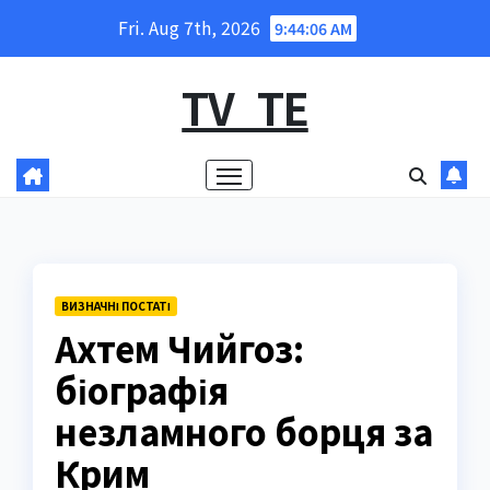
Skip
Fri. Aug 7th, 2026
9:44:07 AM
to
content
TV_TE
ВИЗНАЧНІ ПОСТАТІ
Ахтем Чийгоз:
біографія
незламного борця за
Крим