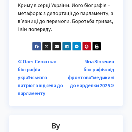
Криму в серці України. Його біографія –
метафора: з депортації до парламенту, з
в’язниці до перемоги. Боротьба триває,
і він попереду.
Post
Олег Синютка:
Яна Зінкевич
біографія
біографія: від
navigation
українського
фронтової медикині
патріота від села до
до нардепки 2025
парламенту
By