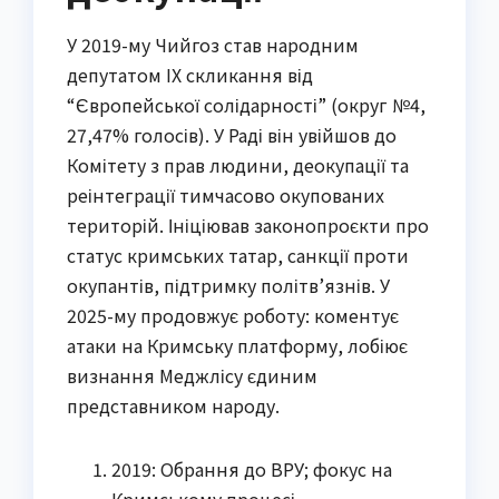
У 2019-му Чийгоз став народним
депутатом IX скликання від
“Європейської солідарності” (округ №4,
27,47% голосів). У Раді він увійшов до
Комітету з прав людини, деокупації та
реінтеграції тимчасово окупованих
територій. Ініціював законопроєкти про
статус кримських татар, санкції проти
окупантів, підтримку політв’язнів. У
2025-му продовжує роботу: коментує
атаки на Кримську платформу, лобіює
визнання Меджлісу єдиним
представником народу.
2019: Обрання до ВРУ; фокус на
Кримському процесі.