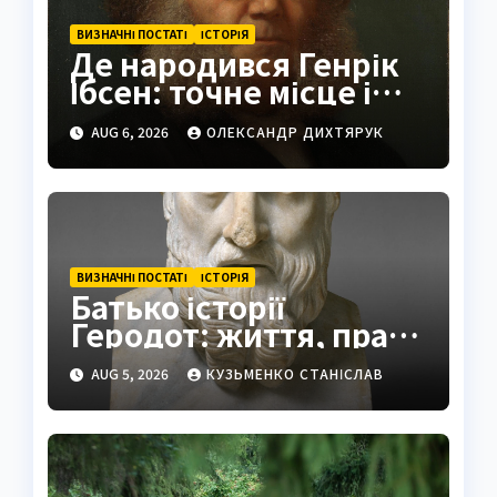
ВИЗНАЧНІ ПОСТАТІ
ІСТОРІЯ
Де народився Генрік
Ібсен: точне місце і
історія
AUG 6, 2026
ОЛЕКСАНДР ДИХТЯРУК
ВИЗНАЧНІ ПОСТАТІ
ІСТОРІЯ
Батько історії
Геродот: життя, праці
та спадщина
AUG 5, 2026
КУЗЬМЕНКО СТАНІСЛАВ