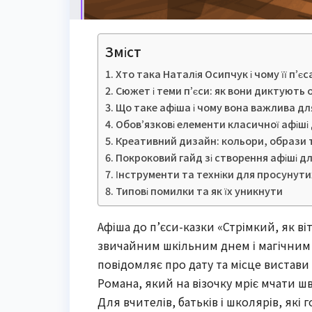
Зміст
Хто така Наталія Осипчук і чому її п’
Сюжет і теми п’єси: як вони диктують 
Що таке афіша і чому вона важлива дл
Обов’язкові елементи класичної афіші 
Креативний дизайн: кольори, образи т
Покроковий гайд зі створення афіші дл
Інструменти та техніки для просунути
Типові помилки та як їх уникнути
Афіша до п’єси-казки «Стрімкий, як ві
звичайним шкільним днем і магічним 
повідомляє про дату та місце вистави 
Романа, який на візочку мріє мчати шв
Для вчителів, батьків і школярів, які