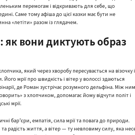
аленьким перемогам і відкривають для себе, що
ині. Саме тому афіша до цієї казки має бути не
нна «летіти» разом із глядачем.
и: як вони диктують образ
лопчика, який через хворобу пересувається на візочку і
 Його мрії про швидкість і вітер у волоссі здаються
нарії, де Роман зустрічає розумного дельфіна. Між ни
оворить» з хлопчиком, допомагає йому відчути політ і
ькі мрії.
чні бар’єри, емпатія, сила мрії та повага до природи.
та радість життя, а вітер — ту невловиму силу, яка нес