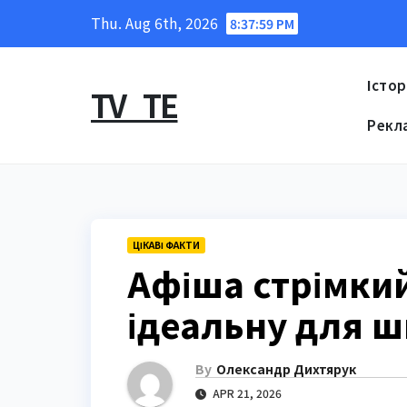
Skip
Thu. Aug 6th, 2026
8:38:00 PM
to
content
Істор
TV_TE
Рекл
ЦІКАВІ ФАКТИ
Афіша стрімкий
ідеальну для ш
By
Олександр Дихтярук
APR 21, 2026