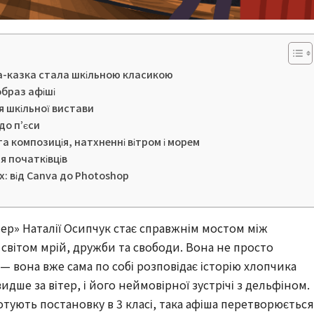
єса-казка стала шкільною класикою
образ афіші
я шкільної вистави
до п’єси
а композиція, натхненні вітром і морем
я початківців
х: від Canva до Photoshop
тер» Наталії Осипчук стає справжнім мостом між
світом мрій, дружби та свободи. Вона не просто
— вона вже сама по собі розповідає історію хлопчика
идше за вітер, і його неймовірної зустрічі з дельфіном.
 готують постановку в 3 класі, така афіша перетворюється