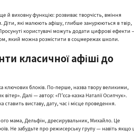
ще й виховну функцію: розвиває творчість, вміння
. Діти, які малюють афішу, глибше занурюються в твір,
. Просунуті користувачі можуть додати цифрові ефекти 
ктом, який можна розмістити в соцмережах школи.
нти класичної афіші до
ка ключових блоків. По-перше, назва твору великими,
вітер». Далі — автор: «П’єса-казка Наталії Осипчук».
а ставить виставу, дату, час і місце проведення.
його мама, Дельфін, дресирувальник, Михайло. Це
оїв. Не забудьте про режисерську групу — навіть якщо 