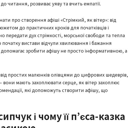
до читання, розвиває уяву та вчить емпатії.
знати про створення афіші «Стрімкий, як вітер»: від
южетом до практичних кроків для початківців і
но передати дух стрімкості, морської свободи та тепла
о початку вистави відчули хвилювання і бажання
 допомагає зробити афішу не просто інформативною, а
и від простих малюнків олівцями до цифрових шедеврів,
 вони мають захоплювати серце, як вітер захоплює
комендації, які допоможуть створити афішу, що
сипчук і чому її п’єса-казка
ласикою