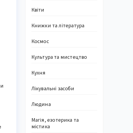
Квіти
Книжки та література
Космос
Культура та мистецтво
Кухня
ми
Лікувальні засоби
Людина
Магія, езотерика та
містика
е