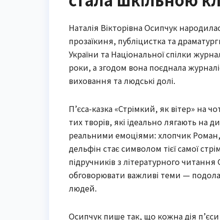
Наталія Вікторівна Осипчук народилас
прозаїкиня, публіцистка та драматур
України та Національної спілки журналі
роки, а згодом вона поєднала журналі
виховання та людські долі.
П’єса-казка «Стрімкий, як вітер» на чо
тих творів, які ідеально лягають на 
реальними емоціями: хлопчик Роман, п
дельфін стає символом тієї самої стрі
підручників з літературного читання 
обговорювати важливі теми — подолан
людей.
Осипчук пише так, що кожна дія п’єси з