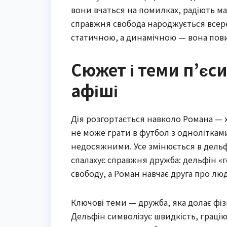
вони вчаться на помилках, радіють м
справжня свобода народжується всеред
статичною, а динамічною — вона пови
Сюжет і теми п’єс
афіші
Дія розгортається навколо Романа — х
не може грати в футбол з однолітками.
недосяжними. Усе змінюється в дельфі
спалахує справжня дружба: дельфін «г
свободу, а Роман навчає друга про людс
Ключові теми — дружба, яка долає фізи
Дельфін символізує швидкість, грацію 