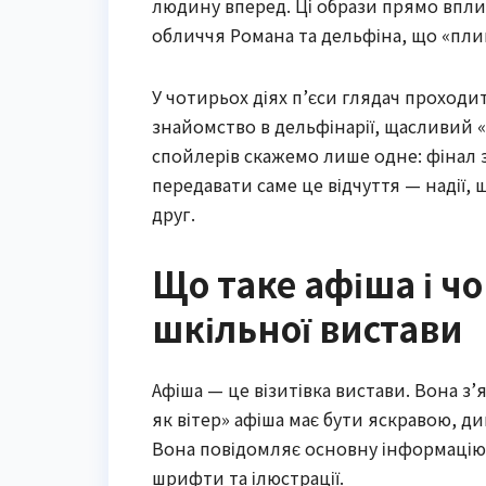
людину вперед. Ці образи прямо вплива
обличчя Романа та дельфіна, що «пли
У чотирьох діях п’єси глядач проходи
знайомство в дельфінарії, щасливий «по
спойлерів скажемо лише одне: фінал 
передавати саме це відчуття — надії,
друг.
Що таке афіша і ч
шкільної вистави
Афіша — це візитівка вистави. Вона з
як вітер» афіша має бути яскравою, д
Вона повідомляє основну інформацію, 
шрифти та ілюстрації.