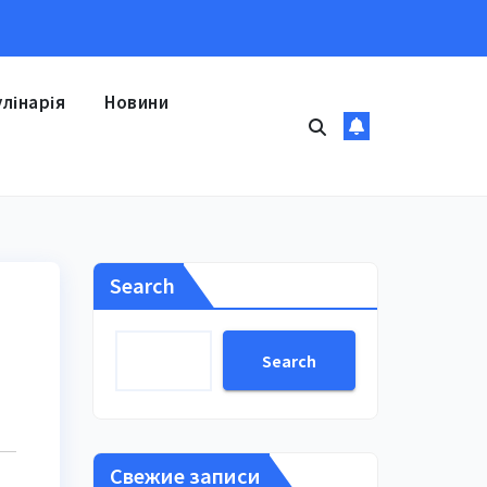
улінарія
Новини
Search
Search
Свежие записи