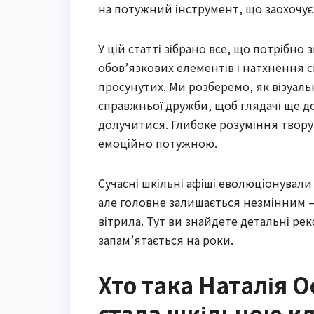
на потужний інструмент, що заохочує 
У цій статті зібрано все, що потрібно 
обов’язкових елементів і натхнення с
просунутих. Ми розберемо, як візуаль
справжньої дружби, щоб глядачі ще д
долучитися. Глибоке розуміння твору
емоційно потужною.
Сучасні шкільні афіші еволюціонувал
але головне залишається незмінним —
вітрила. Тут ви знайдете детальні ре
запам’ятається на роки.
Хто така Наталія О
стала шкільною к