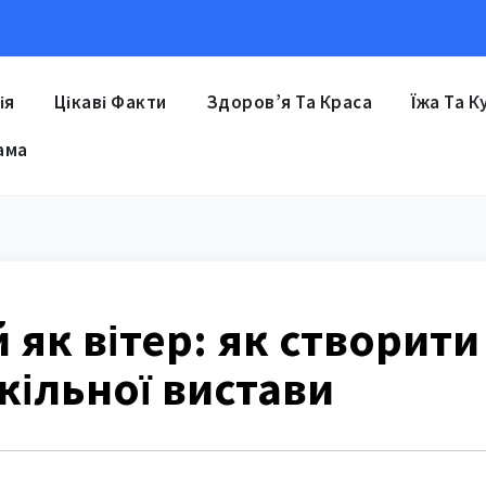
ія
Цікаві Факти
Здоров’я Та Краса
Їжа Та К
ама
 як вітер: як створити
кільної вистави