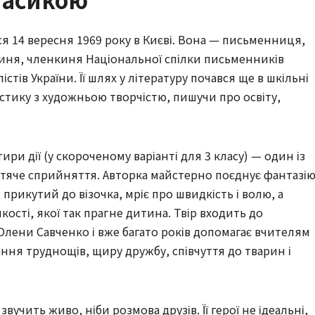
я 14 вересня 1969 року в Києві. Вона — письменниця,
гиня, членкиня Національної спілки письменників
стів України. Її шлях у літературу почався ще в шкільні
стику з художньою творчістю, пишучи про освіту,
тири дії (у скороченому варіанті для 3 класу) — один із
дитяче сприйняття. Авторка майстерно поєднує фантазію
рикутий до візочка, мріє про швидкість і волю, а
мкості, якої так прагне дитина. Твір входить до
Олени Савченко і вже багато років допомагає вчителям
ня труднощів, щиру дружбу, співчуття до тварин і
вучить живо, ніби розмова друзів. Її герої не ідеальні,