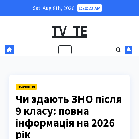
Skip
Sat. Aug 8th, 2026
1:20:24 AM
to
content
TV_TE
НАВЧАННЯ
Чи здають ЗНО після
9 класу: повна
інформація на 2026
рік