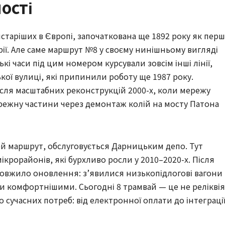
ості
таріших в Європі, започаткована ще 1892 року як перша
рії. Але саме маршрут №8 у своєму нинішньому вигляді 
кі часи під цим номером курсували зовсім інші лінії, 
кої вулиці, які припинили роботу ще 1987 року. 
сля масштабних реконструкцій 2000-х, коли мережу 
режну частини через демонтаж колій на мосту Патона 
й маршрут, обслуговується Дарницьким депо. Тут 
крорайонів, які бурхливо росли у 2010–2020-х. Після 
довжило оновлення: з’явилися низькопідлогові вагони 
ки комфортнішими. Сьогодні 8 трамвай — це не реліквія,
 сучасних потреб: від електронної оплати до інтеграції 