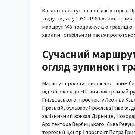
Кожна колія тут розповідає історію.
згадуєте, як у 1950–1960-х саме трамв
маршрут №8 продовжує цю традицію, а
хвилин і стабільним пасажиропотоко
Сучасний маршрут
огляд зупинок і тр
Маршрут пролягає виключно лівим бер
від «Лісової» до «Позняків» трамвай р
Гніздовського, проспекту Леоніда Каде
Празькій, бульвару Ярослава Гашека, 
залізничний вокзал Дарниця, Новодар
Архітектора Вербицького, Льва Ревуць
торговий центр і проспект Петра Гри