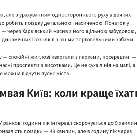
, але з урахуванням одностороннього руху в деяких 
що робить поїздку детальною і насиченою. Початок у 
і — через Харківський масив з його щільною забудовою, 
о динамічних Позняків з їхніми торговельними хабами.
 — спокійні житлові квартали з парками, посередині — 
сні проспекти з висотками. Це не суха лінія на мапі, а 
е можна відчути пульс міста.
мвая Київ: коли краще їхат
я
 У ранкові години пік інтервал скорочується до 9 хвилин,
ривалість поїздки — 49 хвилин, але в годину пік через 