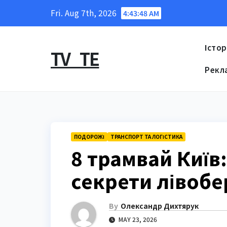
Skip
Fri. Aug 7th, 2026
4:43:49 AM
to
content
Істор
TV_TE
Рекл
ПОДОРОЖІ
ТРАНСПОРТ ТА ЛОГІСТИКА
8 трамвай Київ
секрети лівоб
By
Олександр Дихтярук
MAY 23, 2026