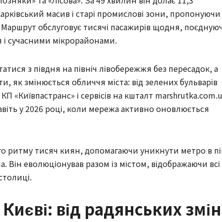
зняки» та «Лісова». За 49 хвилин він долає 11,3 
арківський масив і старі промислові зони, пропонуючи 
 Маршрут обслуговує тисячі пасажирів щодня, поєднуюч
 і сучасними мікрорайонами.
татися з півдня на північ лівобережжя без пересадок, а 
, як змінюється обличчя міста: від зелених бульварів 
КП «Київпастранс» і сервісів на кшталт marshrutka.com.u
авіть у 2026 році, коли мережа активно оновлюється 
 ритму тисяч киян, допомагаючи уникнути метро в пік
. Він еволюціонував разом із містом, відображаючи всі 
столиці.
в Києві: від радянських змін