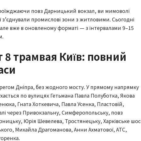
 Проїжджаючи повз Дарницький вокзал, ви мимоволі 
аї з’єднували промислові зони з житловими. Сьогодні 
ле вже в оновленому форматі — з інтервалами 9–15 
м.
 8 трамвая Київ: повний
аси
егом Дніпра, без жодного мосту. У прямому напрямку 
ухається по вулицях Гетьмана Павла Полуботка, Якова 
нюка, Гната Хоткевича, Павла Усенка, Пластовій, 
далі через Привокзальну, Симферопольську, повз 
ницьку, Юрія Шевелева, Тростянецьку, Харківське шосе
кого, Михайла Драгоманова, Анни Ахматової, АТС, 
горенка.