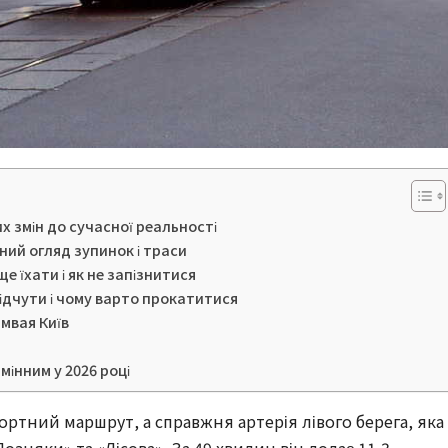
их змін до сучасної реальності
ний огляд зупинок і траси
е їхати і як не запізнитися
ідчути і чому варто прокатитися
мвая Київ
мінним у 2026 році
ортний маршрут, а справжня артерія лівого берега, яка 