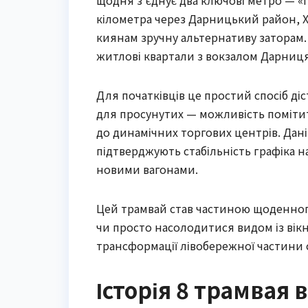
щодня з’єднує два ключові метро — «По
кілометра через Дарницький район, Х
киянам зручну альтернативу заторам.
житлові квартали з вокзалом Дарниця
Для початківців це простий спосіб діс
для просунутих — можливість помітити
до динамічних торгових центрів. Дані 
підтверджують стабільність графіка н
новими вагонами.
Цей трамвай став частиною щоденного
чи просто насолодитися видом із вікна
трансформації лівобережної частини 
Історія 8 трамвая 