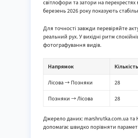
світлофори та затори на перехрестях 
березень 2026 року показують стабільні
Для точності завжди перевіряйте акту
реальний рух. У вихідні ритм спокійні
фотографування видів.
Напрямок
Кількіст
Лісова → Позняки
28
Позняки → Лісова
28
Джерело даних: marshrutka.com.ua та 
допомагає швидко порівняти параметр