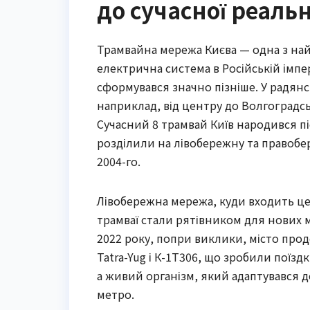
до сучасної реальн
Трамвайна мережа Києва — одна з найс
електрична система в Російській імпе
сформувався значно пізніше. У радянсь
наприклад, від центру до Волгоградсь
Сучасний 8 трамвай Київ народився пі
розділили на лівобережну та правобе
2004-го.
Лівобережна мережа, куди входить це
трамваї стали рятівником для нових мі
2022 року, попри виклики, місто про
Tatra-Yug і К-1Т306, що зробили поїзд
а живий організм, який адаптувався до
метро.