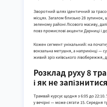
Зворотний шлях ідентичний за трасою
місцях. Загалом близько 28 зупинок, 
зеленому районі Лісового масиву, дал
повз промислові акценти Дарниці і д
Кожен сегмент унікальний: на початку
вокзальна метушня, а наприкінці — суча
живий зріз київського лівобережжя, д
Розклад руху 8 тра
і як не запізнитис
Трамвай курсує щодня з 6:05 до 22:10.
у вечірні — може сягати 15. Середня т