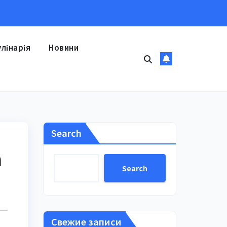
улінарія
Новини
Search
а
Search
Свежие записи