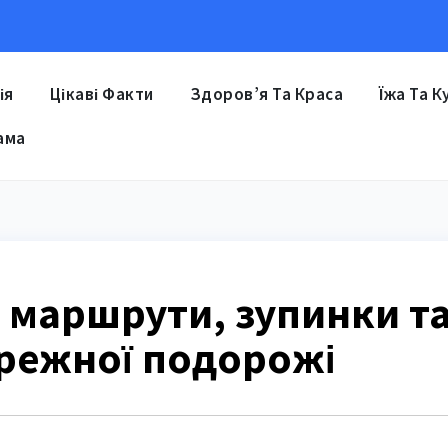
ія
Цікаві Факти
Здоров’я Та Краса
Їжа Та К
ама
: маршрути, зупинки т
ережної подорожі