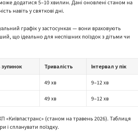
може додатися 5–10 хвилин. Дані оновлені станом на 
сть навіть у святкові дні.
альний графік у застосунках — вони враховують 
ший, що ідеально для неспішних поїздок з дітьми чи 
ь зупинок
Тривалість
Інтервал у пік
49 хв
9–12 хв
49 хв
9–12 хв
КП «Київпастранс» (станом на травень 2026). Таблиця 
и і спланувати поїздку.