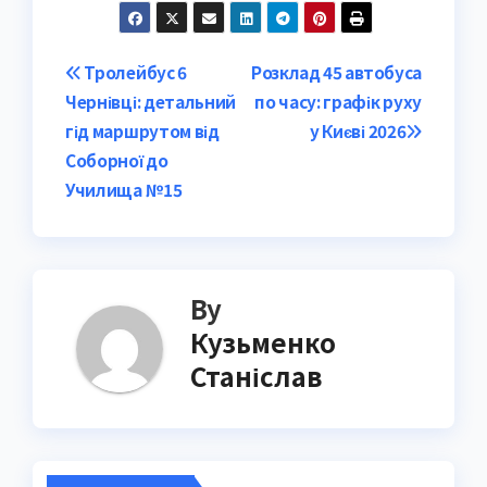
Post
Тролейбус 6
Розклад 45 автобуса
Чернівці: детальний
по часу: графік руху
navigation
гід маршрутом від
у Києві 2026
Соборної до
Училища №15
By
Кузьменко
Станіслав