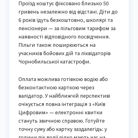
Проїзд коштує фіксовано близько 50
гривень незалежно від відстані. Діти до
6 років їдуть безкоштовно, школярі та
пенсіонери — за пільговим тарифом за
наявності відповідного посвідчення.
Пільги також поширюються на
учасників бойових дій та ліквідаторів
Чорнобильської катастрофи.
Оплата можлива готівкою водію або
безконтактною карткою через
валідатор. У найближчій перспективі
очікується повна інтеграція з «Київ
Цифровим» — електронні квитки
стануть звичною справою. Готуйте
точну суму або картку заздалегідь: у
години пік водії рідко мають час на