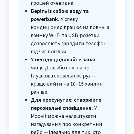
грошей очевидна.
Беріть із собою воду та
powerbank.
У спеку
кондиціонер працює на повну, а
взимку Wi-Fi та USB-розетки
дозволяють зарядити телефон
під час поїздки.
У негоду додавайте запас
часу.
Дощ або сніг на пр.
Глушкова сповільнює рух —
краще вийти на 10–15 хвилин
раніше.
Для просунутих: створюйте
персональні сповіщення.
У
Moovit можна налаштувати
нагадування про конкретний
рейс — ідеально для тих, хто