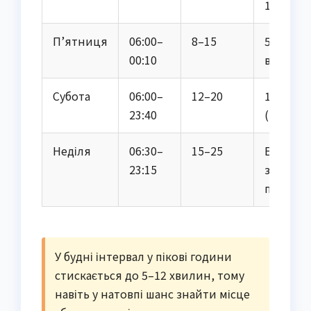
19)
П’ятниця
06:00–
8–15
5–10
00:10
ввечері
Субота
06:00–
12–20
10–15
23:40
(вечір)
Неділя
06:30–
15–25
Без
23:15
значних
піків
У будні інтервал у пікові години
стискається до 5–12 хвилин, тому
навіть у натовпі шанс знайти місце