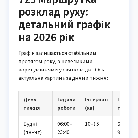
розклад руху:
детальний графік
на 2026 рік
Графік залишається стабільним
протягом року, з невеликими
коригуваннями у святкові дні. Ось
актуальна картина за днями тижня:
День
Години
Інтервал
Пікові
тижня
роботи
(хв)
години
Будні
06:00–
10–15
5–12 (7–
(пн–чт)
23:40
9 та 17–