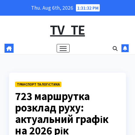
Skip
Thu. Aug 6th, 2026
1:31:33 PM
to
content
TV_TE
ТРАНСПОРТ ТА ЛОГІСТИКА
723 маршрутка
розклад руху:
актуальний графік
на 2026 рік