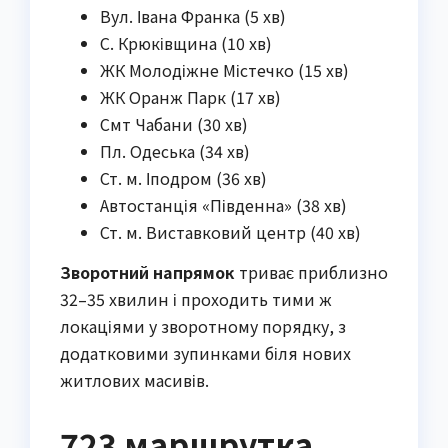
Вул. Івана Франка (5 хв)
С. Крюківщина (10 хв)
ЖК Молодіжне Містечко (15 хв)
ЖК Оранж Парк (17 хв)
Смт Чабани (30 хв)
Пл. Одеська (34 хв)
Ст. м. Іподром (36 хв)
Автостанція «Південна» (38 хв)
Ст. м. Виставковий центр (40 хв)
Зворотний напрямок
триває приблизно
32–35 хвилин і проходить тими ж
локаціями у зворотному порядку, з
додатковими зупинками біля нових
житлових масивів.
723 маршрутка