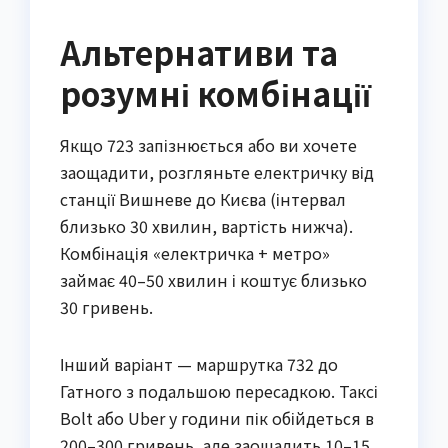
Альтернативи та
розумні комбінації
Якщо 723 запізнюється або ви хочете
заощадити, розгляньте електричку від
станції Вишневе до Києва (інтервал
близько 30 хвилин, вартість нижча).
Комбінація «електричка + метро»
займає 40–50 хвилин і коштує близько
30 гривень.
Інший варіант — маршрутка 732 до
Гатного з подальшою пересадкою. Таксі
Bolt або Uber у години пік обійдеться в
200–300 гривень, але заощадить 10–15