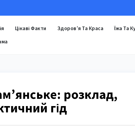
ія
Цікаві Факти
Здоров’я Та Краса
Їжа Та К
ама
м’янське: розклад,
ктичний гід