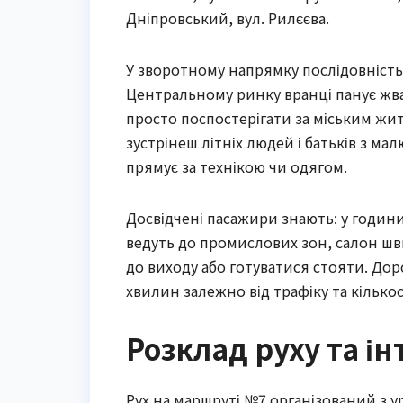
Дніпровський, вул. Рилєєва.
У зворотному напрямку послідовність
Центральному ринку вранці панує жва
просто поспостерігати за міським житт
зустрінеш літніх людей і батьків з м
прямує за технікою чи одягом.
Досвідчені пасажири знають: у години
ведуть до промислових зон, салон шв
до виходу або готуватися стояти. До
хвилин залежно від трафіку та кількос
Розклад руху та і
Рух на маршруті №7 організований з у