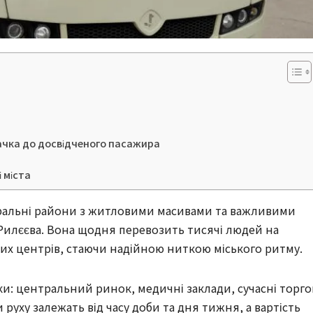
ачка до досвідченого пасажира
 міста
тральні райони з житловими масивами та важливими
 Рилєєва. Вона щодня перевозить тисячі людей на
ових центрів, стаючи надійною ниткою міського ритму.
и: центральний ринок, медичні заклади, сучасні торго
 руху залежать від часу доби та дня тижня, а вартість