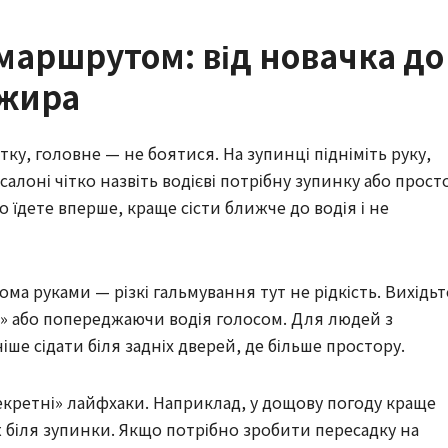
маршрутом: від новачка до
ажира
тку, головне — не боятися. На зупинці підніміть руку,
салоні чітко назвіть водієві потрібну зупинку або прост
о їдете вперше, краще сісти ближче до водія і не
ома руками — різкі гальмування тут не рідкість. Вихідьт
п» або попереджаючи водія голосом. Для людей з
ше сідати біля задніх дверей, де більше простору.
екретні» лайфхаки. Наприклад, у дощову погоду краще
 біля зупинки. Якщо потрібно зробити пересадку на