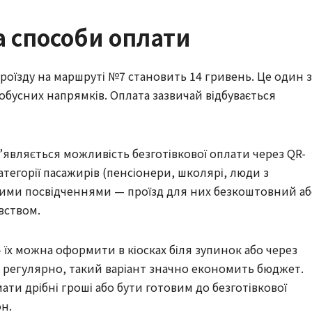
та способи оплати
проїзду на маршруті №7 становить 14 гривень. Це один з
обусних напрямків. Оплата зазвичай відбувається
з’являється можливість безготівкової оплати через QR-
категорії пасажирів (пенсіонери, школярі, люди з
ними посвідченнями — проїзд для них безкоштовний а
вством.
— їх можна оформити в кіосках біля зупинок або через
ить регулярно, такий варіант значно економить бюджет.
ати дрібні гроші або бути готовим до безготівкової
н.