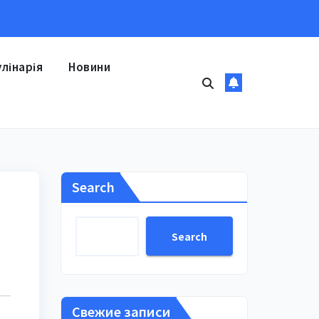
улінарія
Новини
Search
Search
Свежие записи