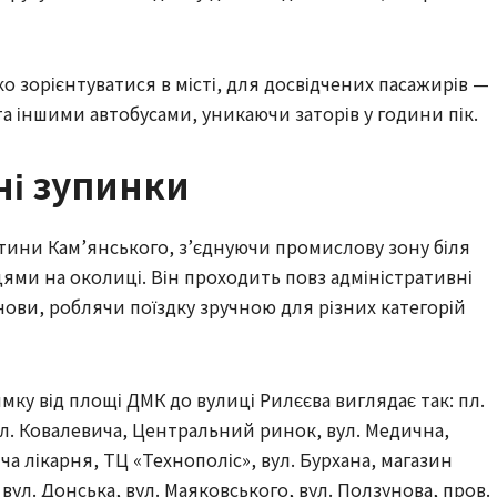
о зорієнтуватися в місті, для досвідчених пасажирів —
а іншими автобусами, уникаючи заторів у години пік.
ні зупинки
стини Кам’янського, з’єднуючи промислову зону біля
ями на околиці. Він проходить повз адміністративні
анови, роблячи поїздку зручною для різних категорій
мку від площі ДМК до вулиці Рилєєва виглядає так: пл.
вул. Ковалевича, Центральний ринок, вул. Медична,
яча лікарня, ТЦ «Технополіс», вул. Бурхана, магазин
вул. Донська, вул. Маяковського, вул. Ползунова, пров.