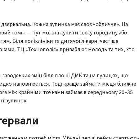
 дзеркальна. Кожна зупинка має своє «обличчя». На
вий гомін — тут можна купити свіжу городину або
ям. Біля поліклініки та дитячої лікарні частіше
алюками. ТЦ «Технополіс» приваблює молодь та тих, хто
 заводських змін біля площі ДМК та на вулицях, що
идко наповнюється. Тоді краще займати місця ближче
рога між крайніми точками займає в середньому 20–35
ті зупинок.
нтервали
рахуванням потреб міста. У будні перші рейси стартують