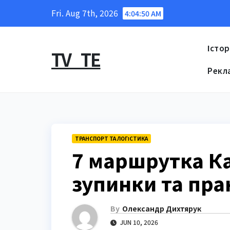
Skip
Fri. Aug 7th, 2026
4:04:51 AM
to
content
Істор
TV_TE
Рекл
ТРАНСПОРТ ТА ЛОГІСТИКА
7 маршрутка Ка
зупинки та пра
By
Олександр Дихтярук
JUN 10, 2026