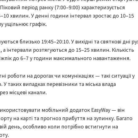
 Піковий період ранку (7:00–9:00) характеризується
10 хвилин. У денні години інтервал зростає до 10–15
ву ущільнює графік.
ються близько 19:45–20:10. У вихідні та святкові дні ру
, а інтервали розтягуються до 15–25 хвилин. Кількість
 міжпік до 6–7 у години максимального навантаження.
ні роботи на дорогах чи комунікаціях — такі ситуації у
У таких випадках перевізники та міська влада
ез місцеві канали.
икористовувати мобільний додаток EasyWay — він
рту на карті та прогноз прибуття на зупинку. Багато
вій день, особливо коли потрібно встигнути на
оту.