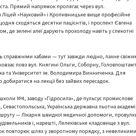
ста. Прямий напрямок пролягає через вул. 
з Ліцей «Науковий» і Кропивницьке вище професійне 
щодня сходяться десятки пацієнтів, і проспект Євгена 
 де зелені алеї дарують прохолоду навіть у спекотні 
ь справжніми хабами — тут завжди людно, пахне свіжим
ковзає повз вул. Княгині Ольги, Соборну, Головпоштамт 
ка та Університет ім. Володимира Винниченка. Для 
о добиратися на лекції без зайвих пересадок.
коли №4, заводу «Гідросила», де пульсує промислове 
а, Севастопольська, Українська державна льотна академія
аршруту — Лікарня швидкої медичної допомоги, провулки
івельників і, нарешті, Лелеківське кладовище з вул. 
 повторює шлях у зворотному порядку, з невеликими