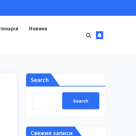
улінарія
Новини
Search
Search
Свежие записи