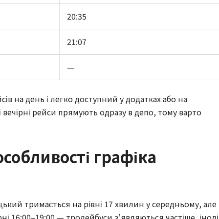
20:35
21:07
—
ів на день і легко доступний у додатках або на 
 вечірні рейси прямують одразу в депо, тому варто 
особливості графіка
ький тримається на рівні 17 хвилин у середньому, але в
рні 16:00–19:00 — тролейбуси з’являються частіше, іноді 