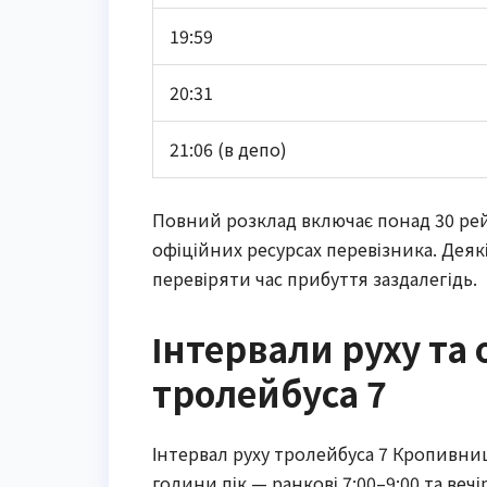
19:59
20:31
21:06 (в депо)
Повний розклад включає понад 30 рейс
офіційних ресурсах перевізника. Деякі
перевіряти час прибуття заздалегідь.
Інтервали руху та 
тролейбуса 7
Інтервал руху тролейбуса 7 Кропивниц
години пік — ранкові 7:00–9:00 та вечі