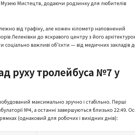
і Музею Мистецтв, додаючи родзинку для любителів 
лежно від трафіку, але кожен кілометр наповнений 
орів Лелеківки до яскравого центру з його архітектурою
 соціально важливі об’єкти — від медичних закладів до
д руху тролейбуса №7 у
обудований максимально зручно і стабільно. Перші 
мбулаторії №4, а останні завершуються близько 22:49. Ось
рямках (однаковий для робочих і вихідних днів):