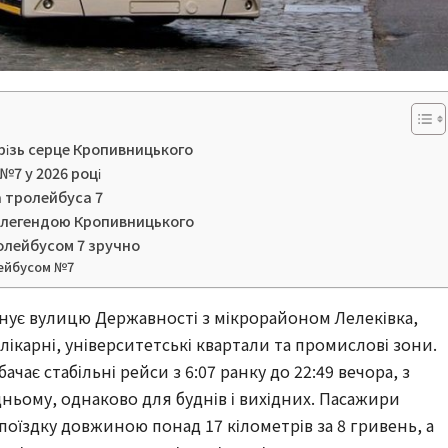
різь серце Кропивницького
7 у 2026 році
а тролейбуса 7
в легендою Кропивницького
олейбусом 7 зручно
лейбусом №7
ує вулицю Державності з мікрорайоном Лелеківка, 
лікарні, університетські квартали та промислові зони. 
чає стабільні рейси з 6:07 ранку до 22:49 вечора, з 
ньому, однаково для буднів і вихідних. Пасажири 
їздку довжиною понад 17 кілометрів за 8 гривень, а 