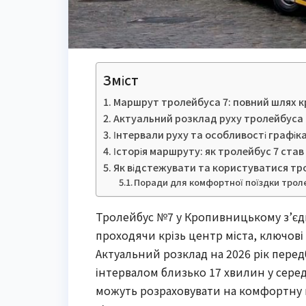
Зміст
Маршрут тролейбуса 7: повний шлях к
Актуальний розклад руху тролейбуса №
Інтервали руху та особливості графік
Історія маршруту: як тролейбус 7 ста
Як відстежувати та користуватися тр
Поради для комфортної поїздки тро
Тролейбус №7 у Кропивницькому з’єдн
проходячи крізь центр міста, ключові 
Актуальний розклад на 2026 рік передба
інтервалом близько 17 хвилин у серед
можуть розраховувати на комфортну по