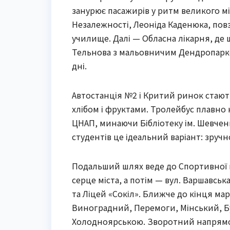
занурює пасажирів у ритм великого мі
Незалежності, Леоніда Каденюка, пов
училище. Далі — Обласна лікарня, де 
Тельнова з мальовничим Дендропарком,
дні.
Автостанція №2 і Критий ринок стают
хлібом і фруктами. Тролейбус плавно 
ЦНАП, минаючи Бібліотеку ім. Шевчен
студентів це ідеальний варіант: зручн
Подальший шлях веде до Спортивної ш
серце міста, а потім — вул. Варшавськ
та Ліцей «Сокіл». Ближче до кінця м
Виноградний, Перемоги, Мінський, Буд
Холодноярською. Зворотний напрямок