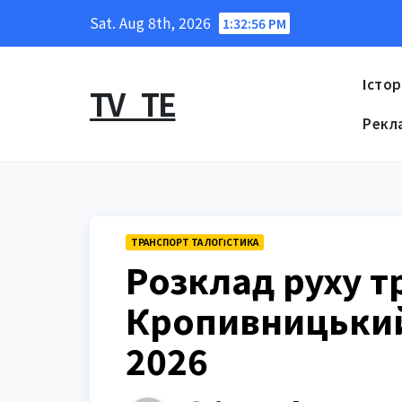
Skip
Sat. Aug 8th, 2026
1:32:57 PM
to
content
Істор
TV_TE
Рекл
ТРАНСПОРТ ТА ЛОГІСТИКА
Розклад руху т
Кропивницький
2026