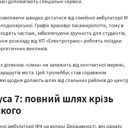
асі допомагають спеціальні сервіси.
зволяючи швидко дістатися від сімейної амбулаторії №
лодноярської. Графік враховує пасажиропотік, тому в 
ходять частіше, забезпечуючи зручність для студентів, 
ення розкладу від КП «Електротранс» роблять поїздки 
ергетичних викликів.
ділянках «сімка» не залежить від контактної мережі, 
аршрутів міста. Цей тролейбус став справжнім 
кі щодня долають шлях від спальних районів до центр
а 7: повний шлях крізь
кого
ої амбулаторії №4 на вулиці Державності, він одразу 