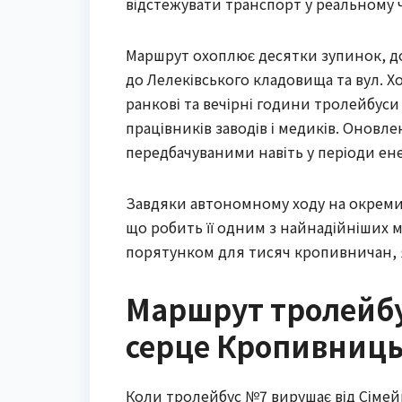
відстежувати транспорт у реальному ч
Маршрут охоплює десятки зупинок, до
до Лелеківського кладовища та вул. Хо
ранкові та вечірні години тролейбуси 
працівників заводів і медиків. Оновл
передбачуваними навіть у періоди ен
Завдяки автономному ходу на окремих 
що робить її одним з найнадійніших м
порятунком для тисяч кропивничан, я
Маршрут тролейбус
серце Кропивниць
Коли тролейбус №7 вирушає від Сімейн