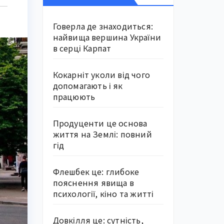
Говерла де знаходиться:
найвища вершина України
в серці Карпат
Кокарніт уколи від чого
допомагають і як
працюють
Продуценти це основа
життя на Землі: повний
гід
Флешбек це: глибоке
пояснення явища в
психології, кіно та житті
Довкілля це: сутність,