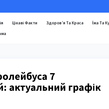
ія
Цікаві Факти
Здоров’я Та Краса
Їжа Та К
ама
ролейбуса 7
: актуальний графік