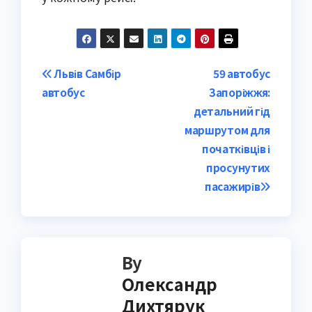
Post
Львів Самбір
59 автобус
автобус
Запоріжжя:
navigation
детальний гід
маршрутом для
початківців і
просунутих
пасажирів
By
Олександр
Дихтярук