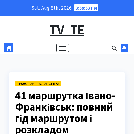
Skip
Sat. Aug 8th, 2026
3:58:54 PM
to
content
TV_TE
ТРАНСПОРТ ТА ЛОГІСТИКА
41 маршрутка Івано-
Франківськ: повний
гід маршрутом і
розкладом