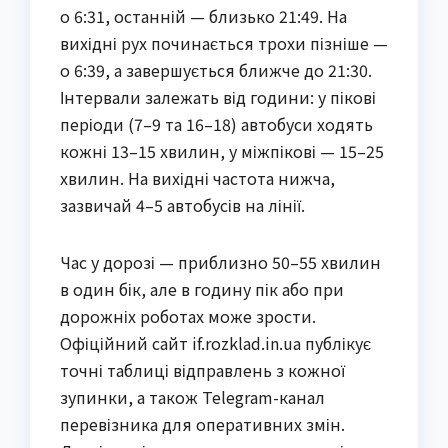
о 6:31, останній — близько 21:49. На
вихідні рух починається трохи пізніше —
о 6:39, а завершується ближче до 21:30.
Інтервали залежать від години: у пікові
періоди (7–9 та 16–18) автобуси ходять
кожні 13–15 хвилин, у міжпікові — 15–25
хвилин. На вихідні частота нижча,
зазвичай 4–5 автобусів на лінії.
Час у дорозі — приблизно 50–55 хвилин
в один бік, але в годину пік або при
дорожніх роботах може зрости.
Офіційний сайт if.rozklad.in.ua публікує
точні таблиці відправлень з кожної
зупинки, а також Telegram-канал
перевізника для оперативних змін.