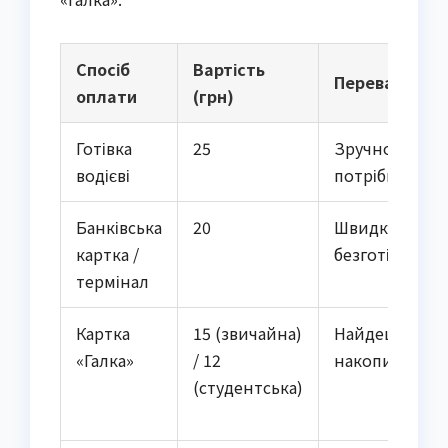
Спосіб
Вартість
Переваги
оплати
(грн)
Готівка
25
Зручно, не
водієві
потрібні карт
Банківська
20
Швидко,
картка /
безготівково
термінал
Картка
15 (звичайна)
Найдешевше,
«Галка»
/ 12
накопичуваль
(студентська)