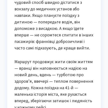
чудовий спосіб швидко дістатися з
вокзалу до медичних установ або
навпаки. Якщо плануєте поїздку з
дитиною — попередьте водія, він
допоможе з висадкою. А якщо їдете
вперше — не соромтеся спитати в інших
пасажирів: франківці доброзичливі і
часто самі підказують, де краще вийти.
Маршрут продовжує жити своїм життям
— вранці він наповнюється надією на
новий день, вдень — турботою про
здоров’я, ввечері — теплом повернення
додому. Кожна поїздка на 41-й —
маленька історія міста, яке рухається
вперед, зберігаючи затишок і людяність
у кожному рейсі.