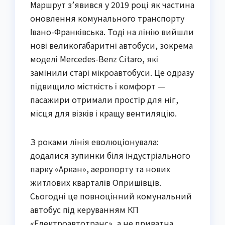
Маршрут з’явився у 2019 році як частина
оновлення комунального транспорту
Івано-Франківська. Тоді на лінію вийшли
нові великогабаритні автобуси, зокрема
моделі Mercedes-Benz Citaro, які
замінили старі мікроавтобуси. Це одразу
підвищило місткість і комфорт —
пасажири отримали простір для ніг,
місця для візків і кращу вентиляцію.
З роками лінія еволюціонувала:
додалися зупинки біля індустріального
парку «Аркан», аеропорту та нових
житлових кварталів Опришівців.
Сьогодні це повноцінний комунальний
автобус під керуванням КП
«Електроавтотранс», а не приватна