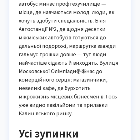
автобус минає профтехучилище —
місце, де навчаються молоді люди, які
хочуть здобути спеціальність. Біля
Автостанції №2, де щодня десятки
міжміських автобусів готуються до
дальньої подорожі, маршрутка завжди
гальмує трошки довше — тут люди
найчастіше сідають й виходять. Вулиця
Московської Олімпіади带來нас до
комерційного серця: магазинчики,
невеликі кафе, де бурхотить
мікрожизнь місцевих бізнесменів. І ось
уже видно павільйони та прилавки
Калинівського ринку.
Усі зупинки