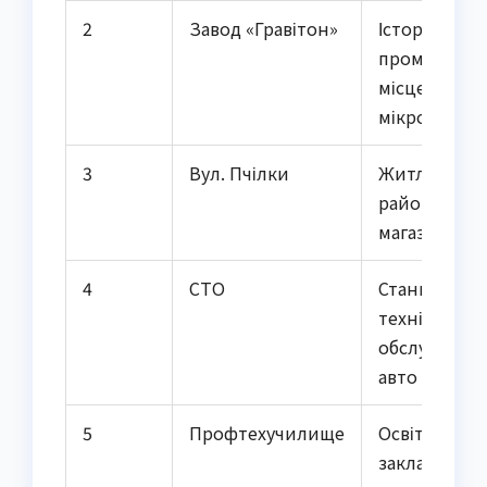
2
Завод «Гравітон»
Історичне
промислове
місце, цент
мікрорайон
3
Вул. Пчілки
Житловий
район, місце
магазини
4
СТО
Станція
технічного
обслуговув
авто
5
Профтехучилище
Освітнє
закладання 