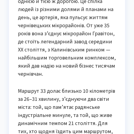
однією й тією ж дорогою. Це спілка
людей із різними долями й планами на
день, це артерія, яка пульсує життям
чернівецьких мікрорайонів. От уже 35
років вона з’єднує мікрорайон Гравітон,
де стоїть легендарний завод середини
XX століття, з Калинівським ринком —
найбільшим торговельним комплексом,
який дав надію на новий бізнес тисячам
чернівчан.
Маршрут 33 долає близько 10 кілометрів
за 26–31 хвилину, з’єднуючи два світи
міста: той, що пам’ятає радянське
індустріальне минуле, та той, що живе
динамічним темпом 21 століття. Для
тих, хто щодня їздить цим маршрутом,