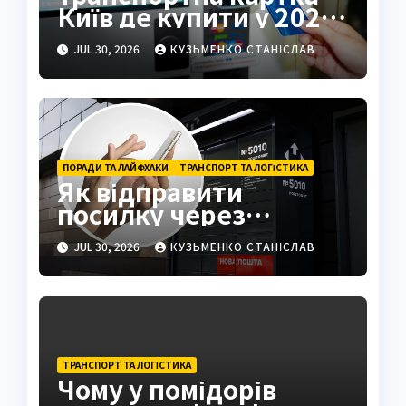
Київ де купити у 2026
році
JUL 30, 2026
КУЗЬМЕНКО СТАНІСЛАВ
ПОРАДИ ТА ЛАЙФХАКИ
ТРАНСПОРТ ТА ЛОГІСТИКА
Як відправити
посилку через
поштомат: повна
JUL 30, 2026
КУЗЬМЕНКО СТАНІСЛАВ
інструкція 2026
ТРАНСПОРТ ТА ЛОГІСТИКА
Чому у помідорів