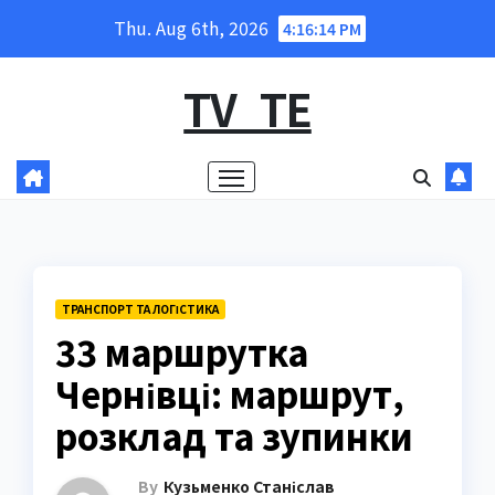
Skip
Thu. Aug 6th, 2026
4:16:15 PM
to
content
TV_TE
ТРАНСПОРТ ТА ЛОГІСТИКА
33 маршрутка
Чернівці: маршрут,
розклад та зупинки
By
Кузьменко Станіслав