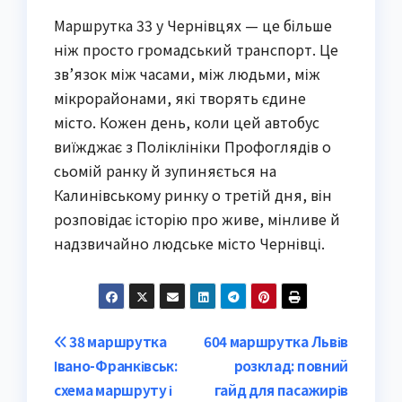
Маршрутка 33 у Чернівцях — це більше
ніж просто громадський транспорт. Це
зв’язок між часами, між людьми, між
мікрорайонами, які творять єдине
місто. Кожен день, коли цей автобус
виїжджає з Поліклініки Профоглядів о
сьомій ранку й зупиняється на
Калинівському ринку о третій дня, він
розповідає історію про живе, мінливе й
надзвичайно людське місто Чернівці.
Post
38 маршрутка
604 маршрутка Львів
Івано-Франківськ:
розклад: повний
navigation
схема маршруту і
гайд для пасажирів