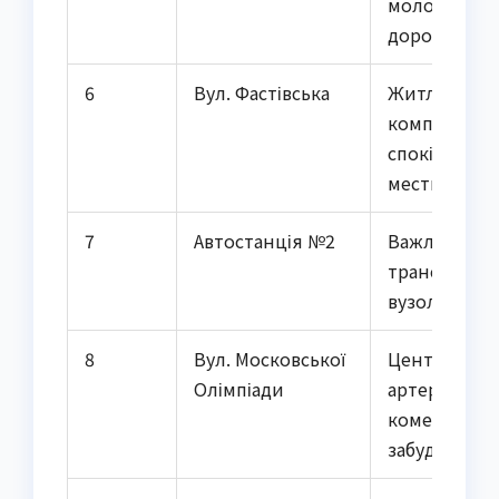
молоді й
дорослих
6
Вул. Фастівська
Житлові
комплекси,
спокійна
местина
7
Автостанція №2
Важливий
транспортн
вузол міста
8
Вул. Московської
Центральна
Олімпіади
артерія,
комерційна
забудова