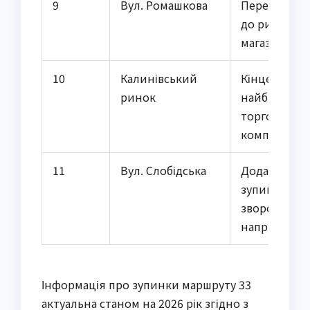
9
Вул. Ромашкова
Перехідна з
до ринку, ма
магазини
10
Калинівський
Кінцева зуп
ринок
найбільший
торговельн
комплекс
11
Вул. Слобідська
Додаткова
зупинка у
зворотному
напрямку
Інформація про зупинки маршруту 33
актуальна станом на 2026 рік згідно з