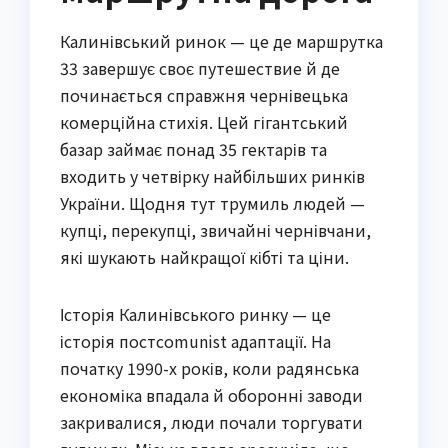
Калинівський ринок — це де маршрутка
33 завершує своє путешествие й де
починається справжня чернівецька
комерційна стихія. Цей гігантський
базар займає понад 35 гектарів та
входить у четвірку найбільших ринків
України. Щодня тут трумиль людей —
купці, перекупці, звичайні чернівчани,
які шукають найкращої кібті та ціни.
Історія Калинівського ринку — це
історія постcomunist адаптації. На
початку 1990-х років, коли радянська
економіка впадала й оборонні заводи
закривалися, люди почали торгувати