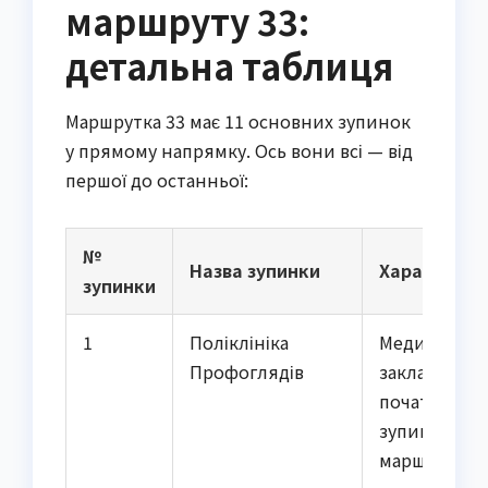
маршруту 33:
детальна таблиця
Маршрутка 33 має 11 основних зупинок
у прямому напрямку. Ось вони всі — від
першої до останньої:
№
Назва зупинки
Характерис
зупинки
1
Поліклініка
Медичне
Профоглядів
закладання,
початкова
зупинка
маршруту