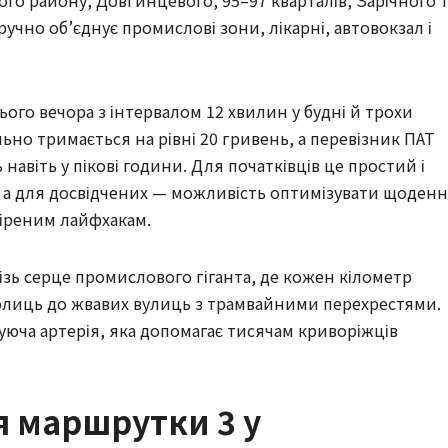
го району, Довгинцевого, 95–97 кварталів, Зарічного 
учно об’єднує промислові зони, лікарні, автовокзал і
ього вечора з інтервалом 12 хвилин у будні й трохи
ільно тримається на рівні 20 гривень, а перевізник ПАТ
 навіть у пікові години. Для початківців це простий і
, а для досвідчених — можливість оптимізувати щоденн
віреним лайфхакам.
ізь серце промислового гіганта, де кожен кілометр
олиць до жвавих вулиць з трамвайними перехрестями.
уюча артерія, яка допомагає тисячам криворіжців
ня маршрутки 3 у