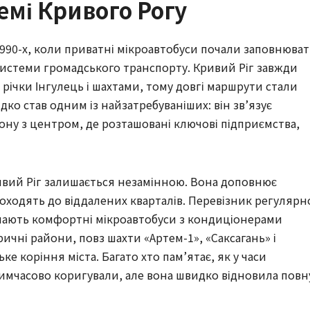
емі Кривого Рогу
1990-х, коли приватні мікроавтобуси почали заповнюва
системи громадського транспорту. Кривий Ріг завжди
річки Інгулець і шахтами, тому довгі маршрути стали
ко став одним із найзатребуваніших: він зв’язує
ону з центром, де розташовані ключові підприємства,
ривий Ріг залишається незамінною. Вона доповнює
доходять до віддалених кварталів. Перевізник регулярн
ачають комфортні мікроавтобуси з кондиціонерами
ичні райони, повз шахти «Артем-1», «Саксагань» і
ке коріння міста. Багато хто пам’ятає, як у часи
тимчасово коригували, але вона швидко відновила повн