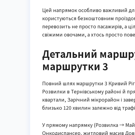
Цей напрямок особливо важливий для
користуються безкоштовним проїздом
перевозить не просто пасажирів, а цілі
свіжими овочами, а хтось просто пове
Детальний маршру
маршрутки 3
Повний шлях маршрутки 3 Кривий Ріг п
Розвилки в Тернівському районі й пр
квартали, Зарічний мікрорайон і зав
близько 120 хвилин залежно від трафік
У прямому напрямку (Розвилка → Майд
Онкодиспансер, житловий масив Довг