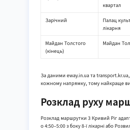
квартал
Зарічний
Палац культ
лікарня
Майдан Толстого
Майдан Толс
(кінець)
За даними eway.in.ua та transport.kr.
кожному напрямку, тому найкраще ви
Розклад руху марш
Розклад маршрутки 3 Кривий Ріг адап
о 4:50–5:00 з боку 8-ї лікарні або Розв