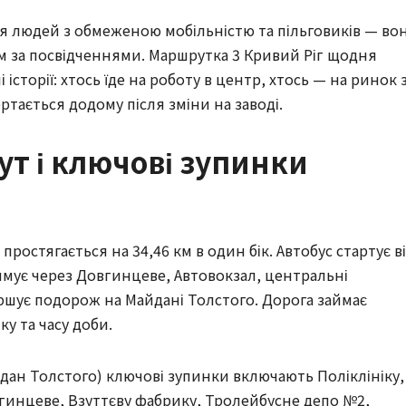
 людей з обмеженою мобільністю та пільговиків — во
 за посвідченнями. Маршрутка 3 Кривий Ріг щодня
 історії: хтось їде на роботу в центр, хтось — на ринок 
ртається додому після зміни на заводі.
т і ключові зупинки
ростягається на 34,46 км в один бік. Автобус стартує в
ямує через Довгинцеве, Автовокзал, центральні
ершує подорож на Майдані Толстого. Дорога займає
у та часу доби.
ан Толстого) ключові зупинки включають Поліклініку,
инцеве, Взуттєву фабрику, Тролейбусне депо №2,