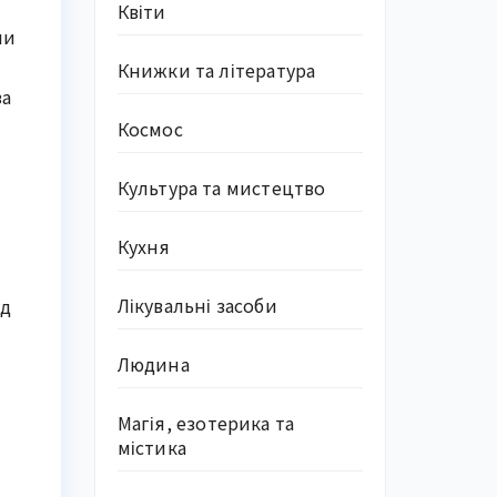
Квіти
ни
Книжки та література
за
Космос
Культура та мистецтво
Кухня
Лікувальні засоби
ід
Людина
Магія, езотерика та
містика