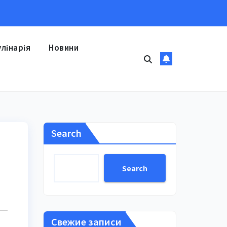
улінарія
Новини
Search
Search
Свежие записи