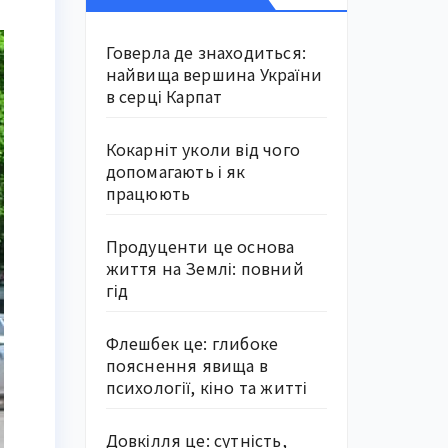
Говерла де знаходиться:
найвища вершина України
в серці Карпат
Кокарніт уколи від чого
допомагають і як
працюють
Продуценти це основа
життя на Землі: повний
гід
Флешбек це: глибоке
пояснення явища в
психології, кіно та житті
Довкілля це: сутність,