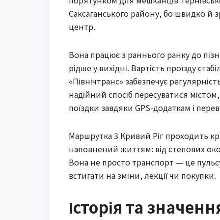
порятунком для мешканців Тернівсько
Саксаганського району, бо швидко й зр
центр.
Вона працює з раннього ранку до пізн
рідше у вихідні. Вартість проїзду стаб
«Північтранс» забезпечує регулярність
надійний спосіб пересуватися містом
поїздки завдяки GPS-додаткам і пере
Маршрутка 3 Кривий Ріг проходить кр
наповнений життям: від степових ок
Вона не просто транспорт — це пульс
встигати на зміни, лекції чи покупки.
Історія та значен