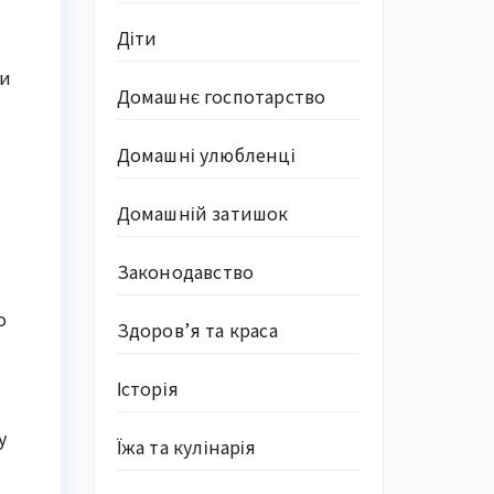
Діти
ти
Домашнє госпотарство
Домашні улюбленці
Домашній затишок
Законодавство
о
Здоров’я та краса
Історія
у
Їжа та кулінарія