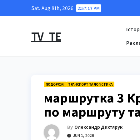
Skip
Sat. Aug 8th, 2026
2:57:18 PM
to
content
Істор
TV_TE
Рекл
ПОДОРОЖІ
ТРАНСПОРТ ТА ЛОГІСТИКА
маршрутка 3 Кр
по маршруту та
By
Олександр Дихтярук
JUN 1, 2026