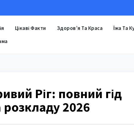
ія
Цікаві Факти
Здоров’я Та Краса
Їжа Та К
ама
ивий Ріг: повний гід
 розкладу 2026