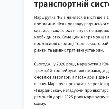
транспортній сист
Маршрутка №3 з’явилася в місті ще в 
прогалини після розпаду радянської 
славився своєю розтягнутістю вздовж 
необхідністю. Саме цей напрямок швид
промислові околиці Тернівського рай
ринки та адміністративні установи.
Сьогодні, у 2026 році, маршрутка 3 К
трамваї й тролейбуси, які не завжди 
оновлює автопарк, а пасажири відзн
влітку. Маршрут проходить через істор
«Гвардійська», нагадуючи про шахтарсь
ремонтів доріг 2025 року маршрутку 
схему.