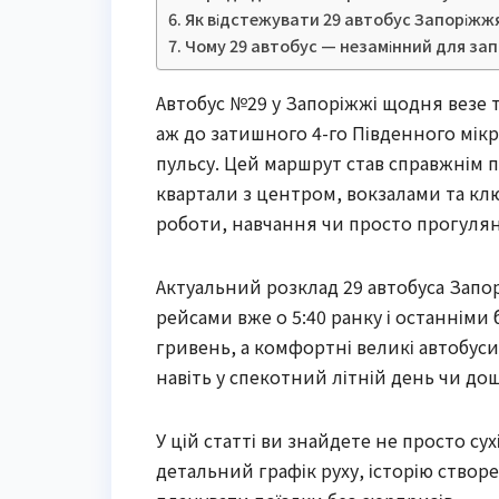
Як відстежувати 29 автобус Запоріжжя
Чому 29 автобус — незамінний для зап
Автобус №29 у Запоріжжі щодня везе 
аж до затишного 4-го Південного мік
пульсу. Цей маршрут став справжнім п
квартали з центром, вокзалами та к
роботи, навчання чи просто прогулян
Актуальний розклад 29 автобуса Запор
рейсами вже о 5:40 ранку і останніми 
гривень, а комфортні великі автобус
навіть у спекотний літній день чи до
У цій статті ви знайдете не просто су
детальний графік руху, історію створ