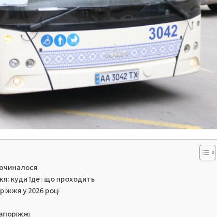
 починалося
: куди їде і що проходить
іжжя у 2026 році
Запоріжжі