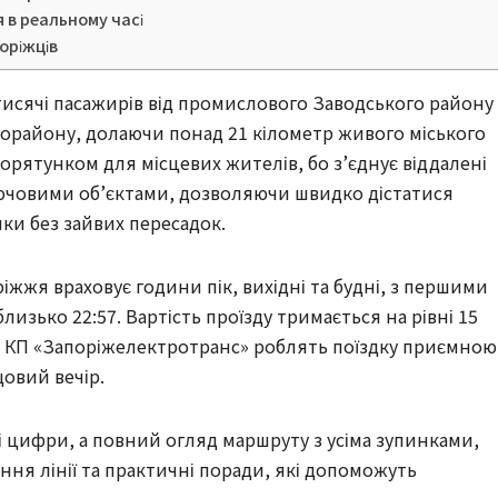
 в реальному часі
оріжців
тисячі пасажирів від промислового Заводського району
рорайону, долаючи понад 21 кілометр живого міського
орятунком для місцевих жителів, бо з’єднує віддалені
лючовими об’єктами, дозволяючи швидко дістатися
ки без зайвих пересадок.
іжжя враховує години пік, вихідні та будні, з першими
близько 22:57. Вартість проїзду тримається на рівні 15
и КП «Запоріжелектротранс» роблять поїздку приємною
щовий вечір.
хі цифри, а повний огляд маршруту з усіма зупинками,
ення лінії та практичні поради, які допоможуть