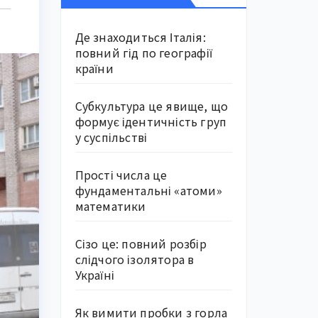
Де знаходиться Італія:
повний гід по географії
країни
Субкультура це явище, що
формує ідентичність груп
у суспільстві
Прості числа це
фундаментальні «атоми»
математики
Сізо це: повний розбір
слідчого ізолятора в
Україні
Як вимити пробки з горла