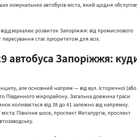
ших комунальних автобусів міста, який щодня обслугов
а віддзеркалює розвиток Запоріжжя: від промислового
т пересування стає пріоритетом для всіх.
9 автобуса Запоріжжя: куд
нципу, але основний напрям — від вул. Історичної (або
-го Південного мікрорайону. Загальна довжина траси
пинок коливається від 38 до 41 залежно від напрямку.
 міста: Північне шосе, проспект Металургів, проспект
втозаводську.