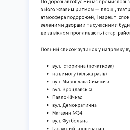
По дорозі автобус минає промислові з
з його жвавим ритмом — площі, театри
атмосфера подорожей, і нарешті спок
зеленими дворами та сучасними будинк
де за вікном пропливають і старі район
Повний список зупинок у напрямку ву
вул. Історична (початкова)
на вимогу (кілька разів)
вул. Мирослава Симчича
вул. Вроцлавська
Павло-Кічкас
вул. Демократична
Магазин №34
вул. Футбольна
Гаражний кооператив