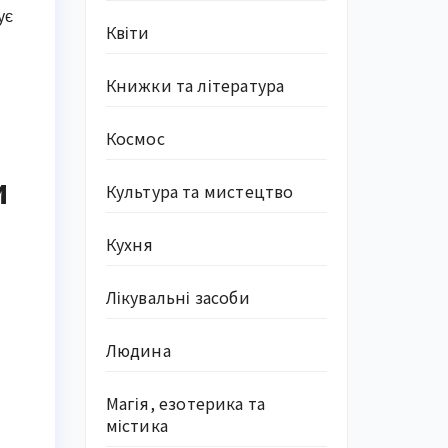
ує
Квіти
Книжки та література
Космос
и
Культура та мистецтво
Кухня
Лікувальні засоби
Людина
Магія, езотерика та
містика