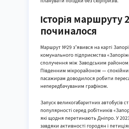
планувати поїздки без сюрпризів.
Історія маршруту 2
починалося
Маршрут №29 з’явився на карті Запор
комунального підприємства «Запоріже
сполучення між Заводським районом, 
Південним мікрорайоном — спокійним
пасажирам доводилося робити переса
непередбачуваним графіком.
Запуск великогабаритних автобусів ст
популярності серед робітників «Запор
які щодня перетинають Дніпро. У 202
завдяки активності городян і петиція