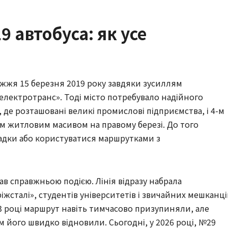
9 автобуса: як усе
іжжя 15 березня 2019 року завдяки зусиллям
лектротранс». Тоді місто потребувало надійного
де розташовані великі промислові підприємства, і 4-м
 житловим масивом на правому березі. До того
дки або користуватися маршрутками з
ав справжньою подією. Лінія відразу набрала
іжсталі», студентів університетів і звичайних мешканці
3 році маршрут навіть тимчасово призупиняли, але
м його швидко відновили. Сьогодні, у 2026 році, №29