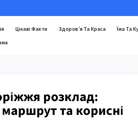
ія
Цікаві Факти
Здоров’я Та Краса
Їжа Та К
ама
оріжжя розклад:
 маршрут та корисні