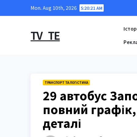
Skip
Mon. Aug 10th, 2026
5:20:22 AM
to
content
Істор
TV_TE
Рекл
ТРАНСПОРТ ТА ЛОГІСТИКА
29 автобус Зап
повний графік,
деталі