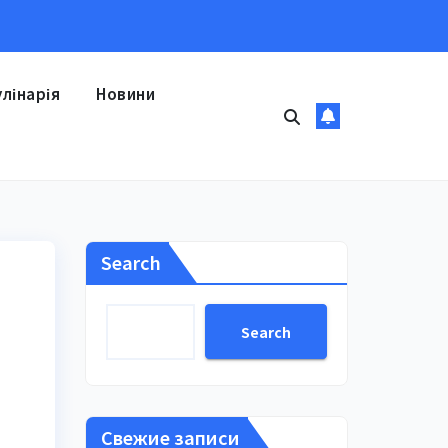
улінарія
Новини
Search
Search
Свежие записи