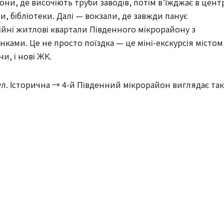
они, де височіють труби заводів, потім в’їжджає в цент
, бібліотеки. Далі — вокзали, де завжди панує
ійні житлові квартали Південного мікрорайону з
ами. Це не просто поїздка — це міні-екскурсія містом
и, і нові ЖК.
л. Історична → 4-й Південний мікрорайон виглядає так