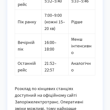
5:32–5:40
5:33–5:46
рейс
7:00–9:00
Пік ранку
(кожні 15–
Рідше
20 хв)
Менш
Вечірній
16:00–
інтенсивн
пік
18:00
о
Останній
21:52–
Аналогічн
рейс
22:57
о
Розклад по кінцевих станціях
доступний на офіційному сайті
Запоріжелектротранс. Оперативні
зміни можливі, тому найкраще