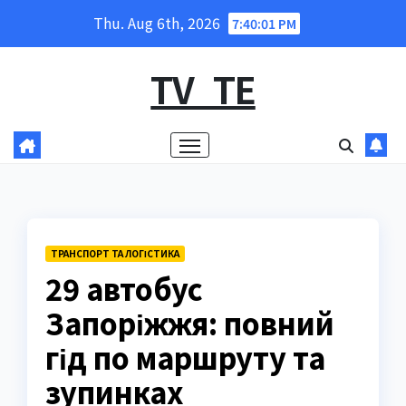
Skip
Thu. Aug 6th, 2026
7:40:02 PM
to
content
TV_TE
ТРАНСПОРТ ТА ЛОГІСТИКА
29 автобус
Запоріжжя: повний
гід по маршруту та
зупинках