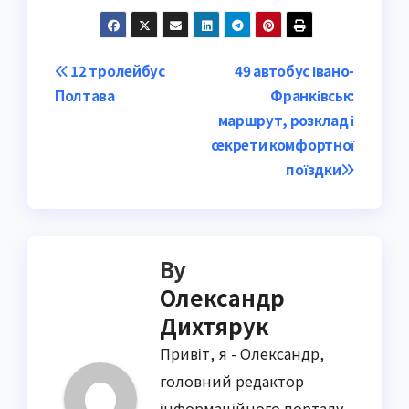
Post
12 тролейбус
49 автобус Івано-
Полтава
Франківськ:
navigation
маршрут, розклад і
секрети комфортної
поїздки
By
Олександр
Дихтярук
Привіт, я - Олександр,
головний редактор
інформаційного порталу