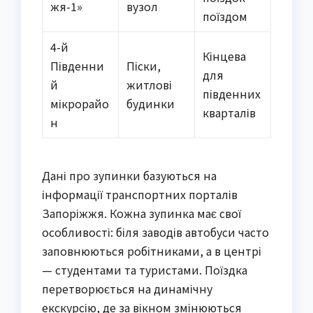
жя-1»
вузол
поїздом
4-й
Кінцева
Південни
Піски,
для
й
житлові
південних
мікрорайо
будинки
кварталів
н
Дані про зупинки базуються на
інформації транспортних порталів
Запоріжжя. Кожна зупинка має свої
особливості: біля заводів автобуси часто
заповнюються робітниками, а в центрі
— студентами та туристами. Поїздка
перетворюється на динамічну
екскурсію, де за вікном змінюються