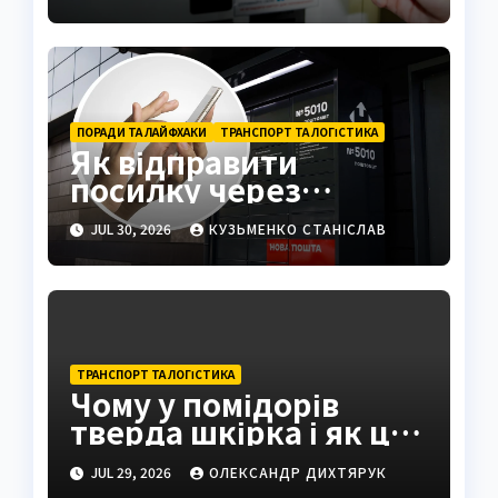
ПОРАДИ ТА ЛАЙФХАКИ
ТРАНСПОРТ ТА ЛОГІСТИКА
Як відправити
посилку через
поштомат: повна
JUL 30, 2026
КУЗЬМЕНКО СТАНІСЛАВ
інструкція 2026
ТРАНСПОРТ ТА ЛОГІСТИКА
Чому у помідорів
тверда шкірка і як це
виправити
JUL 29, 2026
ОЛЕКСАНДР ДИХТЯРУК