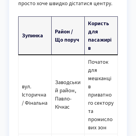
просто хоче швидко дістатися центру.
Користь
Район /
для
Зупинка
Що поруч
пасажирі
в
Початок
для
мешканці
Заводськи
вул.
в
й район,
Історична
приватно
Павло-
/ Фінальна
го сектору
Кічкас
та
промисло
вих зон