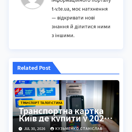
t-v.te.ua, моє натхнення
— відкривати нові
знання й ділитися ними
з іншими.
Related Post
ТРАНСПОРТ ТА ЛОГІСТИКА
Транспортна картка
Київ де купити у 2026
році
JUL 30, 2026
КУЗЬМЕНКО СТАНІСЛАВ