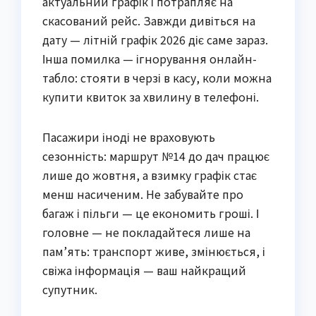
актуальний графік і потрапляє на 
скасований рейс. Завжди дивіться на 
дату — літній графік 2026 діє саме зараз. 
Інша помилка — ігнорування онлайн-
табло: стояти в черзі в касу, коли можна 
купити квиток за хвилину в телефоні.
Пасажири іноді не враховують 
сезонність: маршрут №14 до дач працює 
лише до жовтня, а взимку графік стає 
менш насиченим. Не забувайте про 
багаж і пільги — це економить гроші. І 
головне — не покладайтеся лише на 
пам’ять: транспорт живе, змінюється, і 
свіжа інформація — ваш найкращий 
супутник.