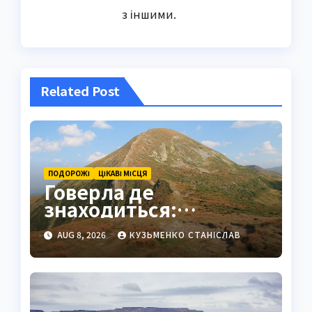
з іншими.
Related Post
ПОДОРОЖІ
ЦІКАВІ МІСЦЯ
Говерла де
знаходиться:
найвища вершина
AUG 8, 2026
КУЗЬМЕНКО СТАНІСЛАВ
України в серці
Карпат