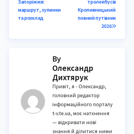
Запоріжжя:
тролейбусів
navigation
маршрут, зупинки
Кропивницький:
та розклад
повний путівник
2026
By
Олександр
Дихтярук
Привіт, я - Олександр,
головний редактор
інформаційного порталу
t-v.te.ua, моє натхнення
— відкривати нові
знання й ділитися ними