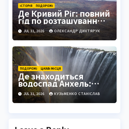
ІСТОРІЯ
ПОДОРОЖІ
Де Кривий Ріг: повний
гід по розташуванню,
історії та життю міста
JUL 31, 2026
ОЛЕКСАНДР ДИХТЯРУК
ПОДОРОЖІ
ЦІКАВІ МІСЦЯ
Де знаходиться
водоспад Анхель:
повний гід по
JUL 31, 2026
КУЗЬМЕНКО СТАНІСЛАВ
найвищому
водоспаду світу