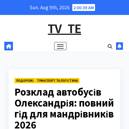
Skip
Sun. Aug 9th, 2026
2:00:40 AM
to
content
TV_TE
ПОДОРОЖІ
ТРАНСПОРТ ТА ЛОГІСТИКА
Розклад автобусів
Олександрія: повний
гід для мандрівників
2026