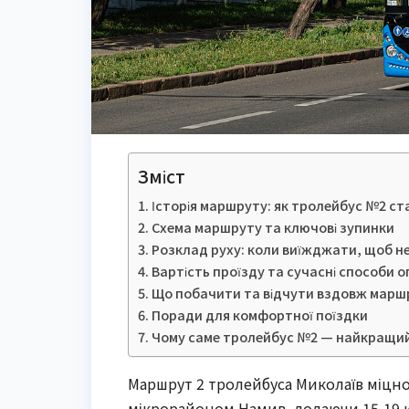
Зміст
Історія маршруту: як тролейбус №2 с
Схема маршруту та ключові зупинки
Розклад руху: коли виїжджати, щоб н
Вартість проїзду та сучасні способи 
Що побачити та відчути вздовж марш
Поради для комфортної поїздки
Чому саме тролейбус №2 — найкращий 
Маршрут 2 тролейбуса Миколаїв міцно
мікрорайоном Намив, долаючи 15,19 к