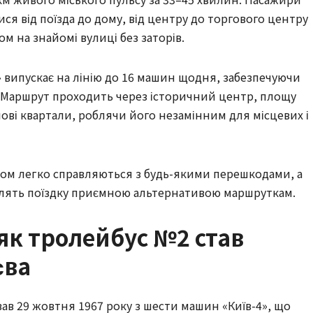
я від поїзда до дому, від центру до торгового центру 
м на знайомі вулиці без заторів.
випускає на лінію до 16 машин щодня, забезпечуючи 
и. Маршрут проходить через історичний центр, площу 
ві квартали, роблячи його незамінним для місцевих і 
ом легко справляються з будь-якими перешкодами, а 
облять поїздку приємною альтернативою маршруткам.
 як тролейбус №2 став
єва
ав 29 жовтня 1967 року з шести машин «Київ-4», що 