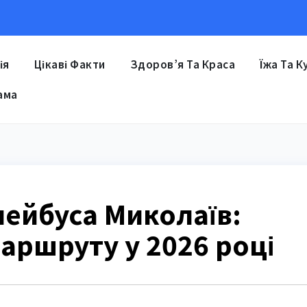
ія
Цікаві Факти
Здоров’я Та Краса
Їжа Та К
ама
ейбуса Миколаїв:
маршруту у 2026 році