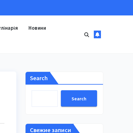
улінарія
Новини
Search
Search
Свежие записи