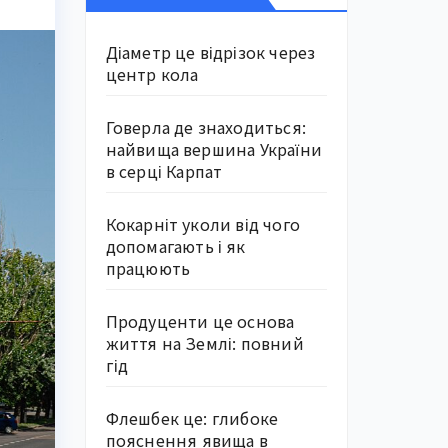
Діаметр це відрізок через
центр кола
Говерла де знаходиться:
найвища вершина України
в серці Карпат
Кокарніт уколи від чого
допомагають і як
працюють
Продуценти це основа
життя на Землі: повний
гід
Флешбек це: глибоке
пояснення явища в