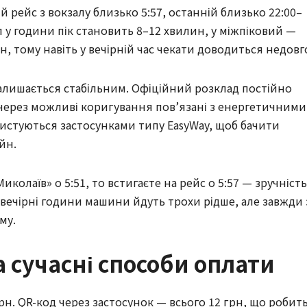
 рейс з вокзалу близько 5:57, останній близько 22:00–
ал у години пік становить 8–12 хвилин, у міжпіковий — 
н, тому навіть у вечірній час чекати доводиться недовг
 залишається стабільним. Офіційний розклад постійно 
 через можливі коригування пов’язані з енергетичними 
истуються застосунками типу EasyWay, щоб бачити 
йн.
олаїв» о 5:51, то встигаєте на рейс о 5:57 — зручність,
вечірні години машини йдуть трохи рідше, але завжди з
му.
а сучасні способи оплати
рн. QR-код через застосунок — всього 12 грн, що робить