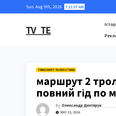
Skip
Sun. Aug 9th, 2026
7:21:59 AM
to
content
Істор
TV_TE
Рекл
ТРАНСПОРТ ТА ЛОГІСТИКА
маршрут 2 трол
повний гід по 
By
Олександр Дихтярук
MAY 23, 2026