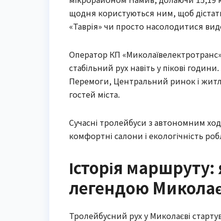
щодня користуються ним, щоб дістатис
«Таврія» чи просто насолодитися видо
Оператор КП «Миколаївелектротранс» 
стабільний рух навіть у пікові годин
Перемоги, Центральний ринок і житло
гостей міста.
Сучасні тролейбуси з автономним ход
комфортні салони і екологічність р
Історія маршруту:
легендою Микола
Тролейбусний рух у Миколаєві стартув