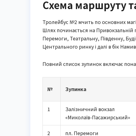
Схема маршруту т
Тролейбус №2 мчить по основних магі
Шлях починається на Привокзальній 
Перемоги, Театральну, Південну, Буді
Центрального ринку і далі в бік Намив
Повний список зупинок включає понад 
№
Зупинка
1
Залізничний вокзал
«Миколаїв-Пасажирський»
2
пл. Перемоги