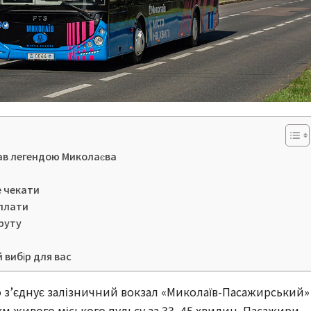
тав легендою Миколаєва
е чекати
оплати
руту
вибір для вас
 з’єднує залізничний вокзал «Миколаїв-Пасажирський» 
м живого міського пульсу за 33–45 хвилин. Пасажири 