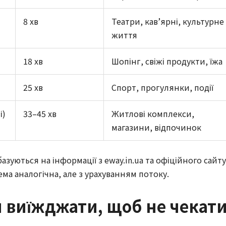
8 хв
Театри, кав’ярні, культурне
життя
18 хв
Шопінг, свіжі продукти, їжа
25 хв
Спорт, прогулянки, події
і)
33–45 хв
Житлові комплекси,
магазини, відпочинок
азуються на інформації з eway.in.ua та офіційного сайту 
ма аналогічна, але з урахуванням потоку.
и виїжджати, щоб не чекат