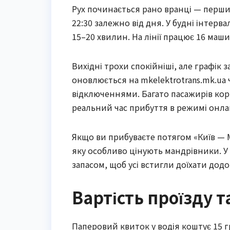
Рух починається рано вранці — перший
22:30 залежно від дня. У будні інтерв
15–20 хвилин. На лінії працює 16 маши
Вихідні трохи спокійніші, але графік
оновлюється на mkelektrotrans.mk.ua
відключеннями. Багато пасажирів кор
реальний час прибуття в режимі онла
Якщо ви прибуваєте потягом «Київ — Мик
яку особливо цінують мандрівники. У 
запасом, щоб усі встигли доїхати додо
Вартість проїзду т
Паперовий квиток у водія коштує 15 г