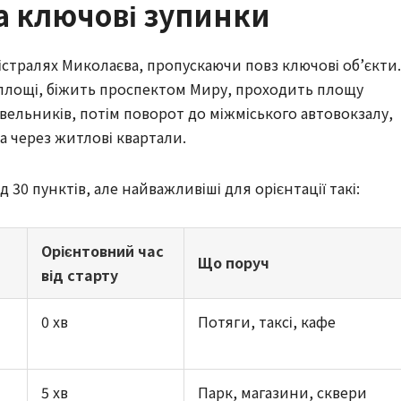
а ключові зупинки
стралях Миколаєва, пропускаючи повз ключові об’єкти. 
площі, біжить проспектом Миру, проходить площу 
вельників, потім поворот до міжміського автовокзалу, 
а через житлові квартали.
30 пунктів, але найважливіші для орієнтації такі:
Орієнтовний час
Що поруч
від старту
0 хв
Потяги, таксі, кафе
5 хв
Парк, магазини, сквери