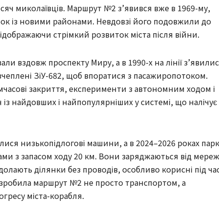
исяч миколаївців. Маршрут №2 з’явився вже в 1969-му, 
ок із новими районами. Невдовзі його подовжили до 
, відображаючи стрімкий розвиток міста після війни.
ли вздовж проспекту Миру, а в 1990-х на лінії з’явилис
зчеплені ЗіУ-682, щоб впоратися з пасажиропотоком. 
мчасові закриття, експерименти з автономним ходом і 
 із найдовших і найпопулярніших у системі, що налічує 
лися низькопідлогові машини, а в 2024–2026 роках парк
 з запасом ходу 20 км. Вони заряджаються від мережі
долають ділянки без проводів, особливо корисні під час
зробила маршрут №2 не просто транспортом, а 
огресу міста-корабля.