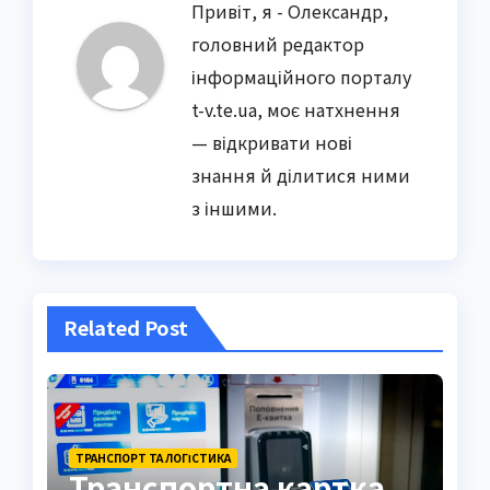
Привіт, я - Олександр,
головний редактор
інформаційного порталу
t-v.te.ua, моє натхнення
— відкривати нові
знання й ділитися ними
з іншими.
Related Post
ТРАНСПОРТ ТА ЛОГІСТИКА
Транспортна картка