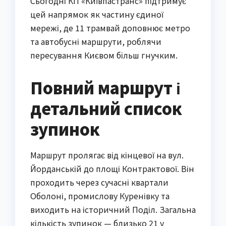
Сьогодні КП «Київпастранс» підтримує
цей напрямок як частину єдиної
мережі, де 11 трамвай доповнює метро
та автобусні маршрути, роблячи
пересування Києвом більш гнучким.
Повний маршрут і
детальний список
зупинок
Маршрут пролягає від кінцевої на вул.
Йорданській до площі Контрактової. Він
проходить через сучасні квартали
Оболоні, промислову Куренівку та
виходить на історичний Поділ. Загальна
кількість зупинок — близько 21 у