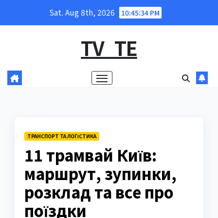
Skip
Sat. Aug 8th, 2026
10:45:36 PM
to
content
TV_TE
ТРАНСПОРТ ТА ЛОГІСТИКА
11 трамвай Київ:
маршрут, зупинки,
розклад та все про
поїздки