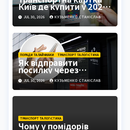
Київ де купити у 2026
році
JUL 30, 2026
КУЗЬМЕНКО СТАНІСЛАВ
ПОРАДИ ТА ЛАЙФХАКИ
ТРАНСПОРТ ТА ЛОГІСТИКА
Як відправити
посилку через
поштомат: повна
JUL 30, 2026
КУЗЬМЕНКО СТАНІСЛАВ
інструкція 2026
ТРАНСПОРТ ТА ЛОГІСТИКА
Чому у помідорів