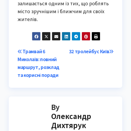
залишається одним із тих, що роблять
місто зручнішим і ближчим для своїх
жителів.
Post
Трамвай 6
32 тролейбус Київ
Миколаїв: повний
navigation
маршрут, розклад
та корисні поради
By
Олександр
Дихтярук