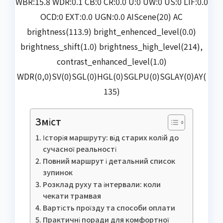
WBR:15.8 WDR:0.1 CB:0 CR:0.0 U:0 UW:0 US:0 LIF:0.0
OCD:0 EXT:0.0 UGN:0.0 AIScene(20) AC
brightness(113.9) bright_enhenced_level(0.0)
brightness_shift(1.0) brightness_high_level(214),
contrast_enhanced_level(1.0)
WDR(0,0)SV(0)SGL(0)HGL(0)SGLPU(0)SGLAY(0)AY(
135)
Зміст
Історія маршруту: від старих колій до
сучасної реальності
Повний маршрут і детальний список
зупинок
Розклад руху та інтервали: коли
чекати трамвая
Вартість проїзду та способи оплати
Практичні поради для комфортної