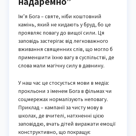
надаремно”
Ім’я Бога – святе, ніби коштовний
камінь, який не кидають у бруд, бо це
проявляє повагу до вищої сили. Ця
заповідь застерігає від легковажного
вживання священних слів, що могло б
применшити їхню вагу в суспільстві, де
слова мали магічну силу в давнину.
У наш час це стосується мови в медіа:
прокльони з іменем Бога в фільмах чи
соцмережах нормалізують неповагу.
Приклад – кампанії за чисту мову в
школах, де вчителі, натхненні цією
заповіддю, вчать дітей виражати емоції
конструктивно, що покращує