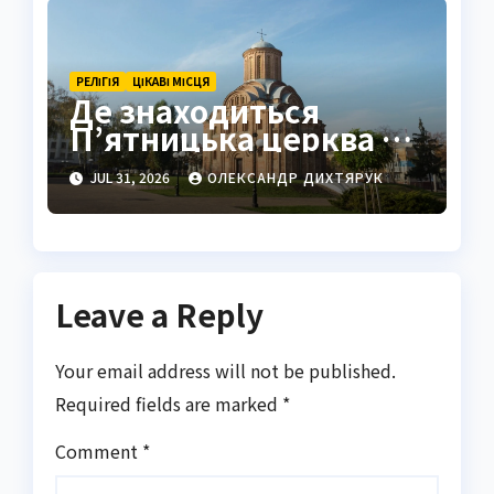
РЕЛІГІЯ
ЦІКАВІ МІСЦЯ
Де знаходиться
П’ятницька церква в
Чернігові
JUL 31, 2026
ОЛЕКСАНДР ДИХТЯРУК
Leave a Reply
Your email address will not be published.
Required fields are marked
*
Comment
*