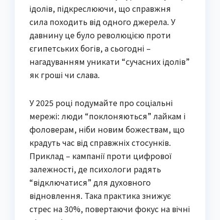
ідолів, підкреслюючи, що справжня
сила походить від одного джерела. У
давнину це було революцією проти
єгипетських богів, а сьогодні –
нагадуванням уникати “сучасних ідолів”
як гроші чи слава.
У 2025 році подумайте про соціальні
мережі: люди “поклоняються” лайкам і
фоловерам, ніби новим божествам, що
крадуть час від справжніх стосунків.
Приклад – кампанії проти цифрової
залежності, де психологи радять
“відключатися” для духовного
відновлення. Така практика знижує
стрес на 30%, повертаючи фокус на вічні