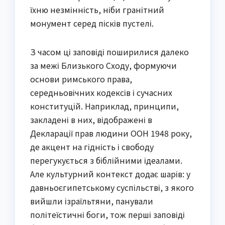
їхню незмінність, ніби гранітний
монумент серед пісків пустелі.
З часом ці заповіді поширилися далеко
за межі Близького Сходу, формуючи
основи римського права,
середньовічних кодексів і сучасних
конституцій. Наприклад, принципи,
закладені в них, відображені в
Декларації прав людини ООН 1948 року,
де акцент на гідність і свободу
перегукується з біблійними ідеалами.
Але культурний контекст додає шарів: у
давньоєгипетському суспільстві, з якого
вийшли ізраїльтяни, панували
політеїстичні боги, тож перші заповіді