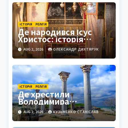
ІСТОРІЯ
РЕЛІГІЯ
Де народився Ісус
Христос: історія
Віфлеєма та докази
AUG 2, 2026
ОЛЕКСАНДР ДИХТЯРУК
ІСТОРІЯ
РЕЛІГІЯ
Де хрестили
Володимира
Великого: Корсунь і
AUG 2, 2026
КУЗЬМЕНКО СТАНІСЛАВ
Херсонес у 988 році