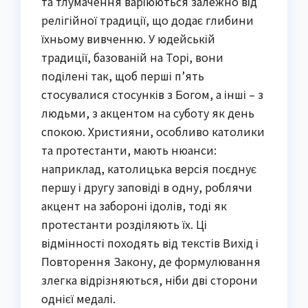
та тлумачення варіюються залежно від
релігійної традиції, що додає глибини
їхньому вивченню. У юдейській
традиції, базованій на Торі, вони
поділені так, щоб перші п’ять
стосувалися стосунків з Богом, а інші – з
людьми, з акцентом на суботу як день
спокою. Християни, особливо католики
та протестанти, мають нюанси:
наприклад, католицька версія поєднує
першу і другу заповіді в одну, роблячи
акцент на забороні ідолів, тоді як
протестанти розділяють їх. Ці
відмінності походять від текстів Вихід і
Повторення Закону, де формулювання
злегка відрізняються, ніби дві сторони
однієї медалі.