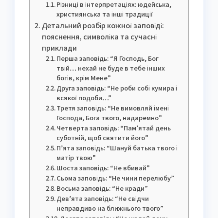
Різниці в інтерпретаціях: юдейська,
християнська та інші традиції
Детальний розбір кожної заповіді:
пояснення, символіка та сучасні
приклади
Перша заповідь: “Я Господь, Бог
твій… нехай не буде в тебе інших
богів, крім Мене”
Друга заповідь: “Не роби собі кумира і
всякої подоби…”
Третя заповідь: “Не вимовляй імені
Господа, Бога твого, надаремно”
Четверта заповідь: “Пам’ятай день
суботній, щоб святити його”
П’ята заповідь: “Шануй батька твого і
матір твою”
Шоста заповідь: “Не вбивай”
Сьома заповідь: “Не чини перелюбу”
Восьма заповідь: “Не кради”
Дев’ята заповідь: “Не свідчи
неправдиво на ближнього твого”