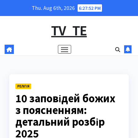
Skip
Thu. Aug 6th, 2026
6:27:53 PM
to
content
TV_TE
РЕЛІГІЯ
10 заповідей божих
з поясненням:
детальний розбір
2025