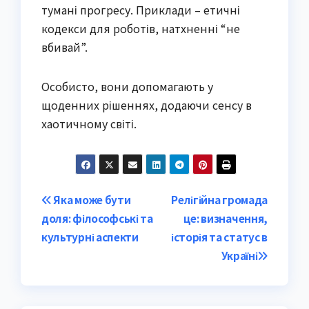
тумані прогресу. Приклади – етичні
кодекси для роботів, натхненні “не
вбивай”.
Особисто, вони допомагають у
щоденних рішеннях, додаючи сенсу в
хаотичному світі.
Post
Яка може бути
Релігійна громада
доля: філософські та
це: визначення,
navigation
культурні аспекти
історія та статус в
Україні