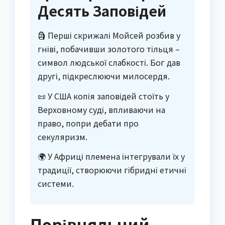
Десять Заповідей
🗿 Перші скрижалі Мойсей розбив у
гніві, побачивши золотого тільця –
символ людської слабкості. Бог дав
другі, підкреслюючи милосердя.
📜 У США копія заповідей стоїть у
Верховному суді, впливаючи на
право, попри дебати про
секуляризм.
🌍 У Африці племена інтегрували їх у
традиції, створюючи гібридні етичні
системи.
Порівняльний