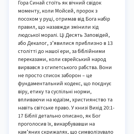
Гора Синай стоїть як вічний свідок
моменту, коли Мойсей, пророк з
посохом у руці, отримав від Бога набір
правил, що назавжди змінили хід
людської моралі. Ці Десять Заповідей,
або Декалог, з’явилися приблизно в 13
столітті до нашої ери, за біблійними
переказами, коли єврейський народ
вирвався з єгипетського рабства. Вони
не просто список заборон – це
фундаментальний кодекс, що поєднує
віру, етику та суспільні норми,
впливаючи на юдаїзм, християнство та
навіть світське право. У книзі Вихід 20:1-
17 Біблії детально описано, як Бог
проголосив їх, викарбувавши на
кам’яних скрижалях, що символізувало