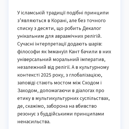
У ісламській традиції подібні принципи
з’являються в Корані, але без точного
списку з десяти, що робить Декалог
унікальним для авраамічних релігій.
Сучасні інтерпретації додають шарів:
філософи як Іммануїл Кант бачили в них
універсальний моральний імператив,
незалежний від релігії. А в культурному
контексті 2025 року, з глобалізацією,
заповіді стають мостом між Сходом і
Заходом, допомагаючи в діалогах про
етику в мультикультурних суспільствах,
де, скажімо, заборона на вбивство
резонує з буддійськими принципами
ненасильства.